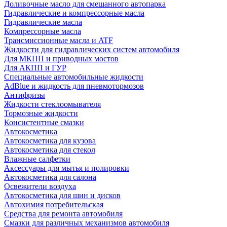
Доливочные масло для смешанного автопарка
Гидравлические и компрессорные масла
Гидравлические масла
Компрессорные масла
Трансмиссионные масла и ATF
Жидкости для гидравлических систем автомобиля
Для МКПП и приводных мостов
Для АКПП и ГУР
Специальные автомобильные жидкости
AdBlue и жидкость для пневмотормозов
Антифризы
Жидкости стеклоомывателя
Тормозные жидкости
Консистентные смазки
Автокосметика
Автокосметика для кузова
Автокосметика для стекол
Влажные салфетки
Аксессуары для мытья и полировки
Автокосметика для салона
Освежители воздуха
Автокосметика для шин и дисков
Автохимия потребительская
Средства для ремонта автомобиля
Смазки для различных механизмов автомобиля