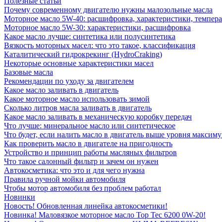
Полезные статьи
Почему современному двигателю нужны малозольные масла
Моторное масло 5W-40: расшифровка, характеристики, темпе
Моторное масло 5W-30: характеристики, расшифровка
Какое масло лучше: синтетика или полусинтетика
Вязкость моторных масел: что это такое, классификация
Каталитический гидрокрекинг (НydroСraking)
Некоторые основные характеристики масел
Базовые масла
Рекомендации по уходу за двигателем
Какое масло заливать в двигатель
Какое моторное масло использовать зимой
Сколько литров масла заливать в двигатель
Какое масло заливать в механическую коробку передач
Что лучше: минеральное масло или синтетическое
Что будет, если налить масло в двигатель выше уровня максим
Как проверить масло в двигателе на пригодность
Устройство и принцип работы масляных фильтров
Что такое салонный фильтр и зачем он нужен
Автокосметика: что это и для чего нужна
Правила ручной мойки автомобиля
Чтобы мотор автомобиля без проблем работал
Новинки
Новость! Обновленная линейка автокосметики!
Новинка! Маловязкое моторное масло Top Tec 6200 0W-20!