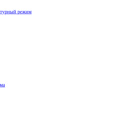
ратурный режим
ума