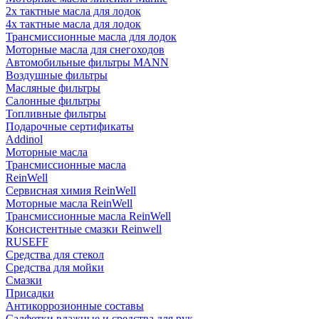
2х тактные масла для лодок
4х тактные масла для лодок
Трансмиссионные масла для лодок
Моторные масла для снегоходов
Автомобильные фильтры MANN
Воздушные фильтры
Масляные фильтры
Салонные фильтры
Топливные фильтры
Подарочные сертификаты
Addinol
Моторные масла
Трансмиссионные масла
ReinWell
Сервисная химия ReinWell
Моторные масла ReinWell
Трансмиссионные масла ReinWell
Консистентные смазки Reinwell
RUSEFF
Средства для стекол
Средства для мойки
Смазки
Присадки
Антикоррозионные составы
Салфетки влажные и средства для рук