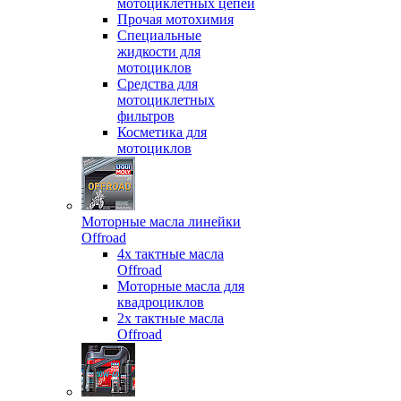
мотоциклетных цепей
Прочая мотохимия
Специальные
жидкости для
мотоциклов
Средства для
мотоциклетных
фильтров
Косметика для
мотоциклов
Моторные масла линейки
Offroad
4х тактные масла
Offroad
Моторные масла для
квадроциклов
2х тактные масла
Offroad