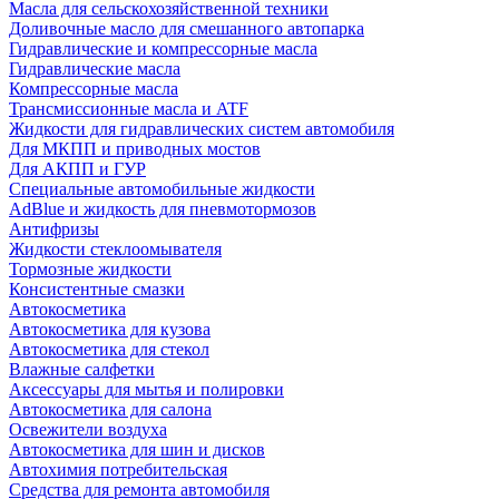
Масла для сельскохозяйственной техники
Доливочные масло для смешанного автопарка
Гидравлические и компрессорные масла
Гидравлические масла
Компрессорные масла
Трансмиссионные масла и ATF
Жидкости для гидравлических систем автомобиля
Для МКПП и приводных мостов
Для АКПП и ГУР
Специальные автомобильные жидкости
AdBlue и жидкость для пневмотормозов
Антифризы
Жидкости стеклоомывателя
Тормозные жидкости
Консистентные смазки
Автокосметика
Автокосметика для кузова
Автокосметика для стекол
Влажные салфетки
Аксессуары для мытья и полировки
Автокосметика для салона
Освежители воздуха
Автокосметика для шин и дисков
Автохимия потребительская
Средства для ремонта автомобиля