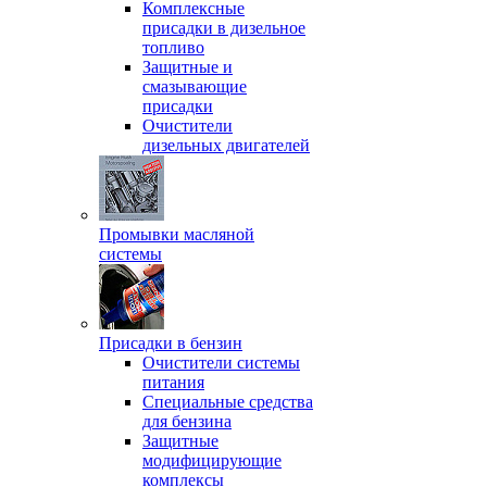
Комплексные
присадки в дизельное
топливо
Защитные и
смазывающие
присадки
Очистители
дизельных двигателей
Промывки масляной
системы
Присадки в бензин
Очистители системы
питания
Специальные срeдства
для бензина
Защитные
модифицирующие
комплексы