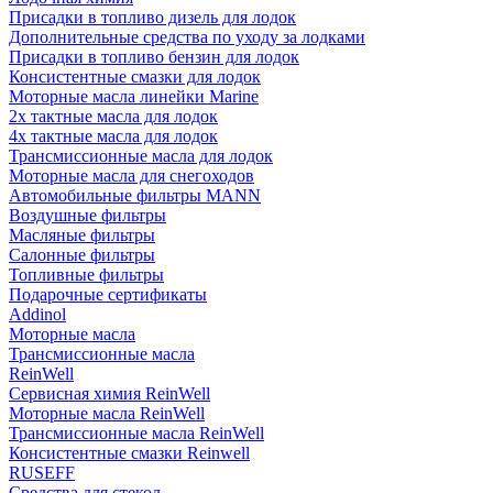
Присадки в топливо дизель для лодок
Дополнительные средства по уходу за лодками
Присадки в топливо бензин для лодок
Консистентные смазки для лодок
Моторные масла линейки Marine
2х тактные масла для лодок
4х тактные масла для лодок
Трансмиссионные масла для лодок
Моторные масла для снегоходов
Автомобильные фильтры MANN
Воздушные фильтры
Масляные фильтры
Салонные фильтры
Топливные фильтры
Подарочные сертификаты
Addinol
Моторные масла
Трансмиссионные масла
ReinWell
Сервисная химия ReinWell
Моторные масла ReinWell
Трансмиссионные масла ReinWell
Консистентные смазки Reinwell
RUSEFF
Средства для стекол