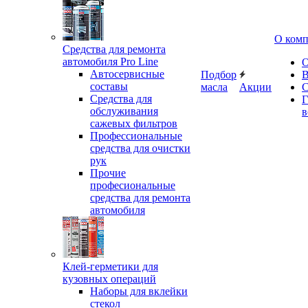
О ком
Средства для ремонта
автомобиля Pro Line
О
Автосервисные
Подбор
В
составы
масла
Акции
С
Средства для
Г
обслуживания
в
сажевых фильтров
Профессиональные
средства для очистки
рук
Прочие
професиональные
средства для ремонта
автомобиля
Клей-герметики для
кузовных операций
Наборы для вклейки
стекол