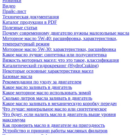
Новинки
Видео
Прайс-лист
Техническая документация
Каталог продукции в PDF
Полезные статьи
Почему современному двигателю нужны малозольные масла
Моторное масло 5W-40: расшифровка, характеристики,
температурный режим
Моторное масло 5W-30: характеристики, расшифровка
Какое масло лучше: синтетика или полусинтетика
Вязкость моторных масел: что это такое, классификация
Каталитический гидрокрекинг (НydroСraking)
Некоторые основные характеристики масел
Базовые масла
Рекомендации по уходу за двигателем
Какое масло заливать в двигатель
Какое моторное масло использовать зимой
Сколько литров масла заливать в двигатель
Какое масло заливать в механическую коробку передач
Что лучше: минеральное масло или синтетическое
Что будет, если налить масло в двигатель выше уровня
максимума
Как проверить масло в двигателе на пригодность
Устройство и принцип работы масляных фильтров