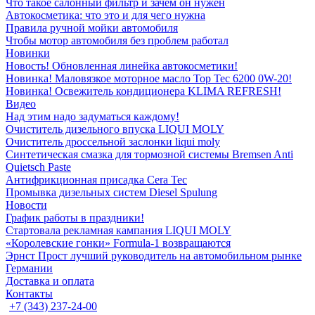
Что такое салонный фильтр и зачем он нужен
Автокосметика: что это и для чего нужна
Правила ручной мойки автомобиля
Чтобы мотор автомобиля без проблем работал
Новинки
Новость! Обновленная линейка автокосметики!
Новинка! Маловязкое моторное масло Top Tec 6200 0W-20!
Новинка! Освежитель кондиционера KLIMA REFRESH!
Видео
Над этим надо задуматься каждому!
Очиститель дизельного впуска LIQUI MOLY
Очиститель дроссельной заслонки liqui moly
Синтетическая смазка для тормозной системы Bremsen Anti
Quietsch Paste
Антифрикционная присадка Cera Tec
Промывка дизельных систем Diesel Spulung
Новости
График работы в праздники!
Стартовала рекламная кампания LIQUI MOLY
«Королевские гонки» Formula-1 возвращаются
Эрнст Прост лучший руководитель на автомобильном рынке
Германии
Доставка и оплата
Контакты
+7 (343) 237-24-00