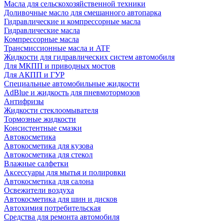
Масла для сельскохозяйственной техники
Доливочные масло для смешанного автопарка
Гидравлические и компрессорные масла
Гидравлические масла
Компрессорные масла
Трансмиссионные масла и ATF
Жидкости для гидравлических систем автомобиля
Для МКПП и приводных мостов
Для АКПП и ГУР
Специальные автомобильные жидкости
AdBlue и жидкость для пневмотормозов
Антифризы
Жидкости стеклоомывателя
Тормозные жидкости
Консистентные смазки
Автокосметика
Автокосметика для кузова
Автокосметика для стекол
Влажные салфетки
Аксессуары для мытья и полировки
Автокосметика для салона
Освежители воздуха
Автокосметика для шин и дисков
Автохимия потребительская
Средства для ремонта автомобиля