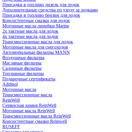
Присадки в топливо дизель для лодок
Дополнительные средства по уходу за лодками
Присадки в топливо бензин для лодок
Консистентные смазки для лодок
Моторные масла линейки Marine
2х тактные масла для лодок
4х тактные масла для лодок
Трансмиссионные масла для лодок
Моторные масла для снегоходов
Автомобильные фильтры MANN
Воздушные фильтры
Масляные фильтры
Салонные фильтры
Топливные фильтры
Подарочные сертификаты
Addinol
Моторные масла
Трансмиссионные масла
ReinWell
Сервисная химия ReinWell
Моторные масла ReinWell
Трансмиссионные масла ReinWell
Консистентные смазки Reinwell
RUSEFF
Средства для стекол