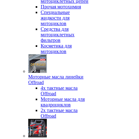
мотоциклетных цепей
Прочая мотохимия
Специальные
жидкости для
мотоциклов
Средства для
мотоциклетных
фильтров
Косметика для
мотоциклов
Моторные масла линейки
Offroad
4х тактные масла
Offroad
Моторные масла для
квадроциклов
2х тактные масла
Offroad