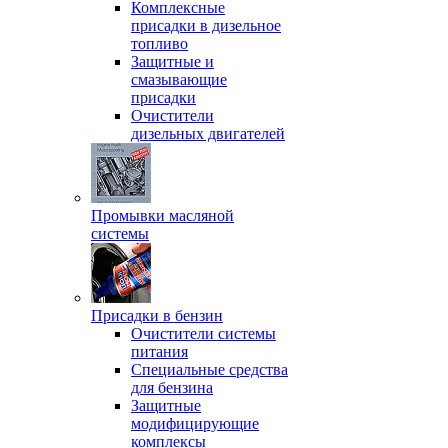
Комплексные
присадки в дизельное
топливо
Защитные и
смазывающие
присадки
Очистители
дизельных двигателей
Промывки масляной
системы
Присадки в бензин
Очистители системы
питания
Специальные срeдства
для бензина
Защитные
модифицирующие
комплексы