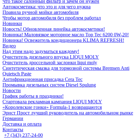
Что такое салонный фильтр и зачем он нужен
Автокосметика: что это и для чего нужна
Правила ручной мойки автомобиля
Чтобы мотор автомобиля без проблем работал
Новинки
Новость! Обновленная линейка автокосметики!
Новинка! Маловязкое моторное масло Top Tec 6200 0W-20!
Новинка! Освежитель кондиционера KLIMA REFRESH!
Видео
Над этим надо задуматься каждому!
Очиститель дизельного впуска LIQUI MOLY
Очиститель дроссельной заслонки liqui moly
Синтетическая смазка для тормозной системы Bremsen Anti
Quietsch Paste
Антифрикционная присадка Cera Tec
Промывка дизельных систем Diesel Spulung
Новости
График работы в праздники!
Стартовала рекламная кампания LIQUI MOLY
«Королевские гонки» Formula-1 возвращаются
Эрнст Прост лучший руководитель на автомобильном рынке
Германии
Доставка и оплата
Контакты
+7 (343) 237-24-00