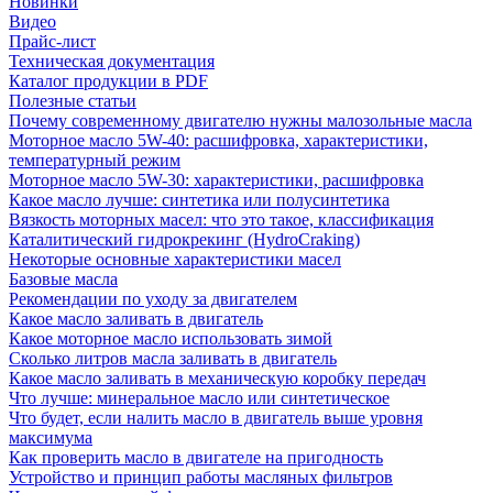
Новинки
Видео
Прайс-лист
Техническая документация
Каталог продукции в PDF
Полезные статьи
Почему современному двигателю нужны малозольные масла
Моторное масло 5W-40: расшифровка, характеристики,
температурный режим
Моторное масло 5W-30: характеристики, расшифровка
Какое масло лучше: синтетика или полусинтетика
Вязкость моторных масел: что это такое, классификация
Каталитический гидрокрекинг (НydroСraking)
Некоторые основные характеристики масел
Базовые масла
Рекомендации по уходу за двигателем
Какое масло заливать в двигатель
Какое моторное масло использовать зимой
Сколько литров масла заливать в двигатель
Какое масло заливать в механическую коробку передач
Что лучше: минеральное масло или синтетическое
Что будет, если налить масло в двигатель выше уровня
максимума
Как проверить масло в двигателе на пригодность
Устройство и принцип работы масляных фильтров