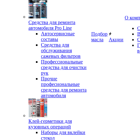
О ком
Средства для ремонта
автомобиля Pro Line
О
Автосервисные
Подбор
В
составы
масла
Акции
С
Средства для
Г
обслуживания
в
сажевых фильтров
Профессиональные
средства для очистки
рук
Прочие
професиональные
средства для ремонта
автомобиля
Клей-герметики для
кузовных операций
Наборы для вклейки
стекол