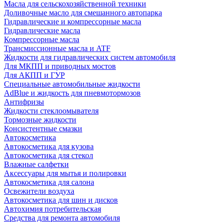
Масла для сельскохозяйственной техники
Доливочные масло для смешанного автопарка
Гидравлические и компрессорные масла
Гидравлические масла
Компрессорные масла
Трансмиссионные масла и ATF
Жидкости для гидравлических систем автомобиля
Для МКПП и приводных мостов
Для АКПП и ГУР
Специальные автомобильные жидкости
AdBlue и жидкость для пневмотормозов
Антифризы
Жидкости стеклоомывателя
Тормозные жидкости
Консистентные смазки
Автокосметика
Автокосметика для кузова
Автокосметика для стекол
Влажные салфетки
Аксессуары для мытья и полировки
Автокосметика для салона
Освежители воздуха
Автокосметика для шин и дисков
Автохимия потребительская
Средства для ремонта автомобиля