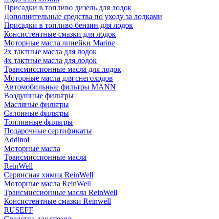
Присадки в топливо дизель для лодок
Дополнительные средства по уходу за лодками
Присадки в топливо бензин для лодок
Консистентные смазки для лодок
Моторные масла линейки Marine
2х тактные масла для лодок
4х тактные масла для лодок
Трансмиссионные масла для лодок
Моторные масла для снегоходов
Автомобильные фильтры MANN
Воздушные фильтры
Масляные фильтры
Салонные фильтры
Топливные фильтры
Подарочные сертификаты
Addinol
Моторные масла
Трансмиссионные масла
ReinWell
Сервисная химия ReinWell
Моторные масла ReinWell
Трансмиссионные масла ReinWell
Консистентные смазки Reinwell
RUSEFF
Средства для стекол