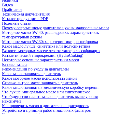
Новинки
Видео
Прайс-лист
Техническая документация
Каталог продукции в PDF
Полезные статьи
Почему современному двигателю нужны малозольные масла
Моторное масло 5W-40: расшифровка, характеристики,
температурный режим
Моторное масло 5W-30: характеристики, расшифровка
Какое масло лучше: синтетика или полусинтетика
Вязкость моторных масел: что это такое, классификация
Каталитический гидрокрекинг (НydroСraking)
Некоторые основные характеристики масел
Базовые масла
Рекомендации по уходу за двигателем
Какое масло заливать в двигатель
Какое моторное масло использовать зимой
Сколько литров масла заливать в двигатель
Какое масло заливать в механическую коробку передач
Что лучше: минеральное масло или синтетическое
Что будет, если налить масло в двигатель выше уровня
максимума
Как проверить масло в двигателе на пригодность
Устройство и принцип работы масляных фильтров