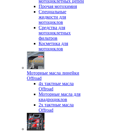
мотоциклетных цепей
Прочая мотохимия
Специальные
жидкости для
мотоциклов
Средства для
мотоциклетных
фильтров
Косметика для
мотоциклов
Моторные масла линейки
Offroad
4х тактные масла
Offroad
Моторные масла для
квадроциклов
2х тактные масла
Offroad