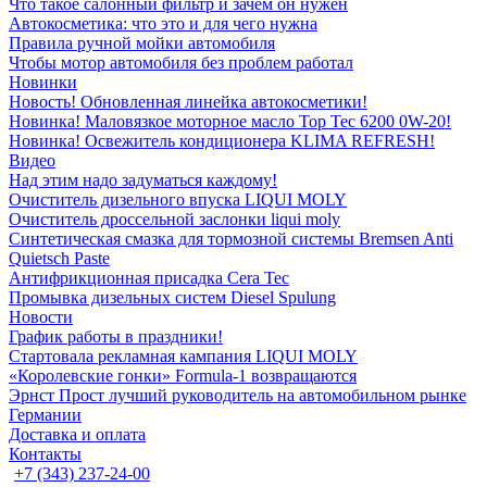
Что такое салонный фильтр и зачем он нужен
Автокосметика: что это и для чего нужна
Правила ручной мойки автомобиля
Чтобы мотор автомобиля без проблем работал
Новинки
Новость! Обновленная линейка автокосметики!
Новинка! Маловязкое моторное масло Top Tec 6200 0W-20!
Новинка! Освежитель кондиционера KLIMA REFRESH!
Видео
Над этим надо задуматься каждому!
Очиститель дизельного впуска LIQUI MOLY
Очиститель дроссельной заслонки liqui moly
Синтетическая смазка для тормозной системы Bremsen Anti
Quietsch Paste
Антифрикционная присадка Cera Tec
Промывка дизельных систем Diesel Spulung
Новости
График работы в праздники!
Стартовала рекламная кампания LIQUI MOLY
«Королевские гонки» Formula-1 возвращаются
Эрнст Прост лучший руководитель на автомобильном рынке
Германии
Доставка и оплата
Контакты
+7 (343) 237-24-00