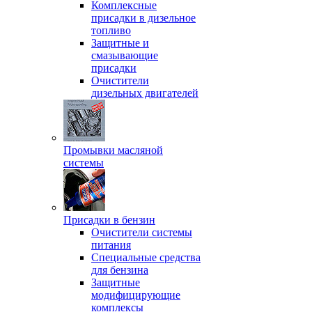
Комплексные
присадки в дизельное
топливо
Защитные и
смазывающие
присадки
Очистители
дизельных двигателей
Промывки масляной
системы
Присадки в бензин
Очистители системы
питания
Специальные срeдства
для бензина
Защитные
модифицирующие
комплексы