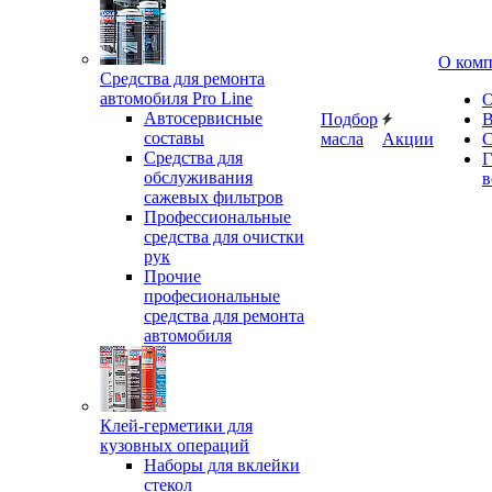
О ком
Средства для ремонта
автомобиля Pro Line
О
Автосервисные
Подбор
В
составы
масла
Акции
С
Средства для
Г
обслуживания
в
сажевых фильтров
Профессиональные
средства для очистки
рук
Прочие
професиональные
средства для ремонта
автомобиля
Клей-герметики для
кузовных операций
Наборы для вклейки
стекол