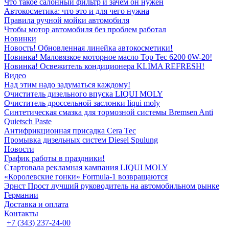
Что такое салонный фильтр и зачем он нужен
Автокосметика: что это и для чего нужна
Правила ручной мойки автомобиля
Чтобы мотор автомобиля без проблем работал
Новинки
Новость! Обновленная линейка автокосметики!
Новинка! Маловязкое моторное масло Top Tec 6200 0W-20!
Новинка! Освежитель кондиционера KLIMA REFRESH!
Видео
Над этим надо задуматься каждому!
Очиститель дизельного впуска LIQUI MOLY
Очиститель дроссельной заслонки liqui moly
Синтетическая смазка для тормозной системы Bremsen Anti
Quietsch Paste
Антифрикционная присадка Cera Tec
Промывка дизельных систем Diesel Spulung
Новости
График работы в праздники!
Стартовала рекламная кампания LIQUI MOLY
«Королевские гонки» Formula-1 возвращаются
Эрнст Прост лучший руководитель на автомобильном рынке
Германии
Доставка и оплата
Контакты
+7 (343) 237-24-00