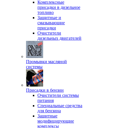
Комплексные
присадки в дизельное
топливо
Защитные и
смазывающие
присадки
Очистители
дизельных двигателей
Промывки масляной
системы
Присадки в бензин
Очистители системы
питания
Специальные срeдства
для бензина
Защитные
модифицирующие
комплексы