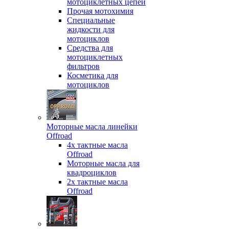
мотоциклетных цепей
Прочая мотохимия
Специальные
жидкости для
мотоциклов
Средства для
мотоциклетных
фильтров
Косметика для
мотоциклов
Моторные масла линейки
Offroad
4х тактные масла
Offroad
Моторные масла для
квадроциклов
2х тактные масла
Offroad