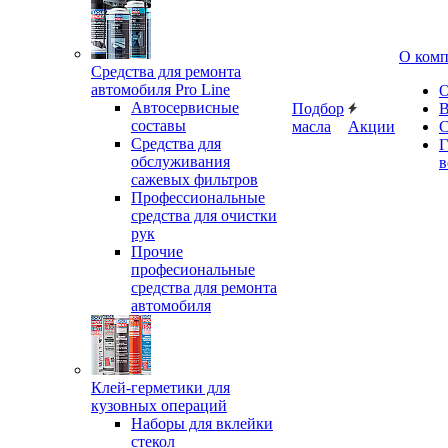
О ком
Средства для ремонта
автомобиля Pro Line
О
Автосервисные
Подбор
В
составы
масла
Акции
С
Средства для
Г
обслуживания
в
сажевых фильтров
Профессиональные
средства для очистки
рук
Прочие
професиональные
средства для ремонта
автомобиля
Клей-герметики для
кузовных операций
Наборы для вклейки
стекол