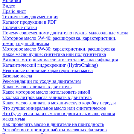
Новинки
Видео
Прайс-лист
Техническая документация
Каталог продукции в PDF
Полезные статьи
Почему современному двигателю нужны малозольные масла
Моторное масло 5W-40: расшифровка, характеристики,
температурный режим
Моторное масло 5W-30: характеристики, расшифровка
Какое масло лучше: синтетика или полусинтетика
Вязкость моторных масел: что это такое, классификация
Каталитический гидрокрекинг (НydroСraking)
Некоторые основные характеристики масел
Базовые масла
Рекомендации по уходу за двигателем
Какое масло заливать в двигатель
Какое моторное масло использовать зимой
Сколько литров масла заливать в двигатель
Какое масло заливать в механическую коробку передач
Что лучше: минеральное масло или синтетическое
Что будет, если налить масло в двигатель выше уровня
максимума
Как проверить масло в двигателе на пригодность
Устройство и принцип работы масляных фильтров