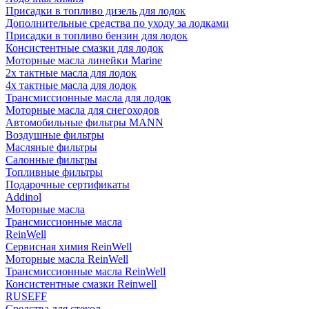
Присадки в топливо дизель для лодок
Дополнительные средства по уходу за лодками
Присадки в топливо бензин для лодок
Консистентные смазки для лодок
Моторные масла линейки Marine
2х тактные масла для лодок
4х тактные масла для лодок
Трансмиссионные масла для лодок
Моторные масла для снегоходов
Автомобильные фильтры MANN
Воздушные фильтры
Масляные фильтры
Салонные фильтры
Топливные фильтры
Подарочные сертификаты
Addinol
Моторные масла
Трансмиссионные масла
ReinWell
Сервисная химия ReinWell
Моторные масла ReinWell
Трансмиссионные масла ReinWell
Консистентные смазки Reinwell
RUSEFF
Средства для стекол