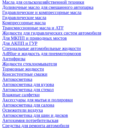
Масла для сельскохозяйственной техники
Доливочные масло для смешанного автопарка
Гидравлические и компрессорные масла
Гидравлические масла
Компрессорные масла
Трансмиссионные масла и ATF
Жидкости для гидравлических систем автомобиля
Для МКПП и приводных мостов
Для АКПП и ГУР
Специальные автомобильные жидкости
AdBlue и жидкость для пневмотормозов
Антифризы
Жидкости стеклоомывателя
Тормозные жидкости
Консистентные смазки
Автокосметика
Автокосметика для кузова
Автокосметика для стекол
Влажные салфетки
Аксессуары для мытья и полировки
Автокосметика для салона
Освежители воздуха
Автокосметика для шин и дисков
Автохимия потребительская
Средства для ремонта автомобиля