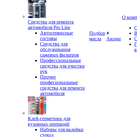
О ком
Средства для ремонта
автомобиля Pro Line
О
Автосервисные
Подбор
В
составы
масла
Акции
С
Средства для
Г
обслуживания
в
сажевых фильтров
Профессиональные
средства для очистки
рук
Прочие
професиональные
средства для ремонта
автомобиля
Клей-герметики для
кузовных операций
Наборы для вклейки
стекол