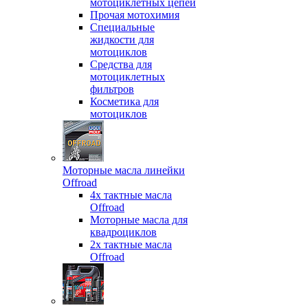
мотоциклетных цепей
Прочая мотохимия
Специальные
жидкости для
мотоциклов
Средства для
мотоциклетных
фильтров
Косметика для
мотоциклов
Моторные масла линейки
Offroad
4х тактные масла
Offroad
Моторные масла для
квадроциклов
2х тактные масла
Offroad