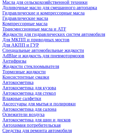
Масла для сельскохозяйственной техники
Доливочные масло для смешанного автопарка
Гидравлические и компрессорные масла
Гидравлические масла
Компрессорные масла
Трансмиссионные масла и ATF
Жидкости для гидравлических систем автомобиля
Для МКПП и приводных мостов
Для АКПП и ГУР
Специальные автомобильные жидкости
AdBlue и жидкость для пневмотормозов
Антифризы
Жидкости стеклоомывателя
Тормозные жидкости
Консистентные смазки
Автокосметика
Автокосметика для кузова
Автокосметика для стекол
Влажные салфетки
Аксессуары для мытья и полировки
Автокосметика для салона
Освежители воздуха
Автокосметика для шин и дисков
Автохимия потребительская
Средства для ремонта автомобиля