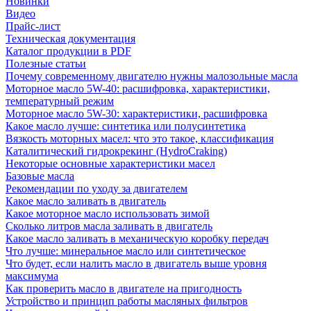
Новинки
Видео
Прайс-лист
Техническая документация
Каталог продукции в PDF
Полезные статьи
Почему современному двигателю нужны малозольные масла
Моторное масло 5W-40: расшифровка, характеристики,
температурный режим
Моторное масло 5W-30: характеристики, расшифровка
Какое масло лучше: синтетика или полусинтетика
Вязкость моторных масел: что это такое, классификация
Каталитический гидрокрекинг (НydroСraking)
Некоторые основные характеристики масел
Базовые масла
Рекомендации по уходу за двигателем
Какое масло заливать в двигатель
Какое моторное масло использовать зимой
Сколько литров масла заливать в двигатель
Какое масло заливать в механическую коробку передач
Что лучше: минеральное масло или синтетическое
Что будет, если налить масло в двигатель выше уровня
максимума
Как проверить масло в двигателе на пригодность
Устройство и принцип работы масляных фильтров