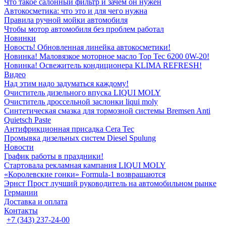
Что такое салонный фильтр и зачем он нужен
Автокосметика: что это и для чего нужна
Правила ручной мойки автомобиля
Чтобы мотор автомобиля без проблем работал
Новинки
Новость! Обновленная линейка автокосметики!
Новинка! Маловязкое моторное масло Top Tec 6200 0W-20!
Новинка! Освежитель кондиционера KLIMA REFRESH!
Видео
Над этим надо задуматься каждому!
Очиститель дизельного впуска LIQUI MOLY
Очиститель дроссельной заслонки liqui moly
Синтетическая смазка для тормозной системы Bremsen Anti
Quietsch Paste
Антифрикционная присадка Cera Tec
Промывка дизельных систем Diesel Spulung
Новости
График работы в праздники!
Стартовала рекламная кампания LIQUI MOLY
«Королевские гонки» Formula-1 возвращаются
Эрнст Прост лучший руководитель на автомобильном рынке
Германии
Доставка и оплата
Контакты
+7 (343) 237-24-00