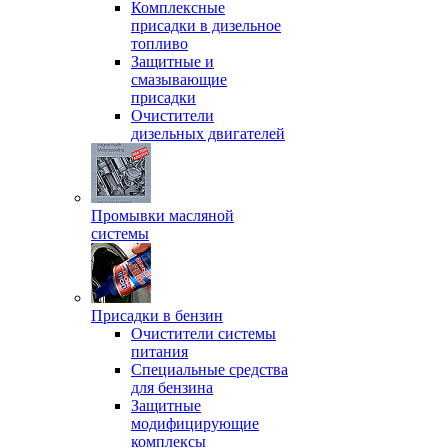
Комплексные
присадки в дизельное
топливо
Защитные и
смазывающие
присадки
Очистители
дизельных двигателей
Промывки масляной
системы
Присадки в бензин
Очистители системы
питания
Специальные срeдства
для бензина
Защитные
модифицирующие
комплексы