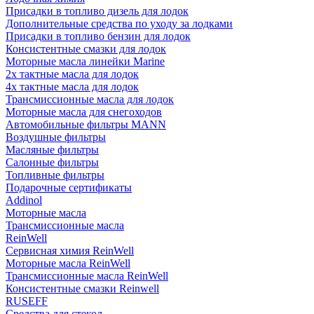
Присадки в топливо дизель для лодок
Дополнительные средства по уходу за лодками
Присадки в топливо бензин для лодок
Консистентные смазки для лодок
Моторные масла линейки Marine
2х тактные масла для лодок
4х тактные масла для лодок
Трансмиссионные масла для лодок
Моторные масла для снегоходов
Автомобильные фильтры MANN
Воздушные фильтры
Масляные фильтры
Салонные фильтры
Топливные фильтры
Подарочные сертификаты
Addinol
Моторные масла
Трансмиссионные масла
ReinWell
Сервисная химия ReinWell
Моторные масла ReinWell
Трансмиссионные масла ReinWell
Консистентные смазки Reinwell
RUSEFF
Средства для стекол