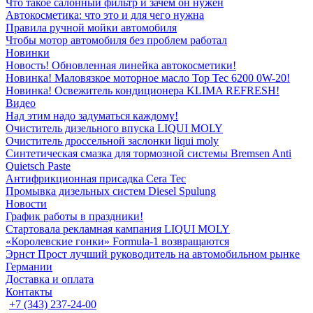
Что такое салонный фильтр и зачем он нужен
Автокосметика: что это и для чего нужна
Правила ручной мойки автомобиля
Чтобы мотор автомобиля без проблем работал
Новинки
Новость! Обновленная линейка автокосметики!
Новинка! Маловязкое моторное масло Top Tec 6200 0W-20!
Новинка! Освежитель кондиционера KLIMA REFRESH!
Видео
Над этим надо задуматься каждому!
Очиститель дизельного впуска LIQUI MOLY
Очиститель дроссельной заслонки liqui moly
Синтетическая смазка для тормозной системы Bremsen Anti
Quietsch Paste
Антифрикционная присадка Cera Tec
Промывка дизельных систем Diesel Spulung
Новости
График работы в праздники!
Стартовала рекламная кампания LIQUI MOLY
«Королевские гонки» Formula-1 возвращаются
Эрнст Прост лучший руководитель на автомобильном рынке
Германии
Доставка и оплата
Контакты
+7 (343) 237-24-00