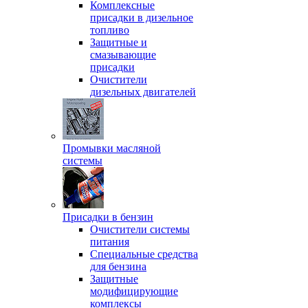
Комплексные
присадки в дизельное
топливо
Защитные и
смазывающие
присадки
Очистители
дизельных двигателей
Промывки масляной
системы
Присадки в бензин
Очистители системы
питания
Специальные срeдства
для бензина
Защитные
модифицирующие
комплексы