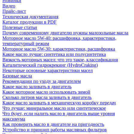
Новинки
Видео
Прайс-лист
Техническая документация
Каталог продукции в PDF
Полезные статьи
Почему современному двигателю нужны малозольные масла
Моторное масло 5W-40: расшифровка, характеристики,
температурный режим
Моторное масло 5W-30: характеристики, расшифровка
Какое масло лучше: синтетика или полусинтетика
Вязкость моторных масел: что это такое, классификация
Каталитический гидрокрекинг (НydroСraking)
Некоторые основные характеристики масел
Базовые масла
Рекомендации по уходу за двигателем
Какое масло заливать в двигатель
Какое моторное масло использовать зимой
Сколько литров масла заливать в двигатель
Какое масло заливать в механическую коробку передач
Что лучше: минеральное масло или синтетическое
Что будет, если налить масло в двигатель выше уровня
максимума
Как проверить масло в двигателе на пригодность
Устройство и принцип работы масляных фильтров