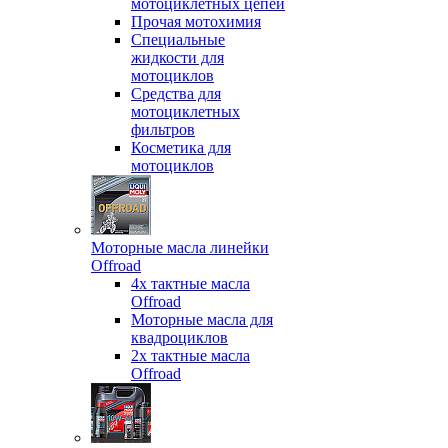
мотоциклетных цепей
Прочая мотохимия
Специальные
жидкости для
мотоциклов
Средства для
мотоциклетных
фильтров
Косметика для
мотоциклов
Моторные масла линейки
Offroad
4х тактные масла
Offroad
Моторные масла для
квадроциклов
2х тактные масла
Offroad