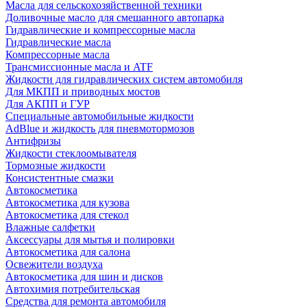
Масла для сельскохозяйственной техники
Доливочные масло для смешанного автопарка
Гидравлические и компрессорные масла
Гидравлические масла
Компрессорные масла
Трансмиссионные масла и ATF
Жидкости для гидравлических систем автомобиля
Для МКПП и приводных мостов
Для АКПП и ГУР
Специальные автомобильные жидкости
AdBlue и жидкость для пневмотормозов
Антифризы
Жидкости стеклоомывателя
Тормозные жидкости
Консистентные смазки
Автокосметика
Автокосметика для кузова
Автокосметика для стекол
Влажные салфетки
Аксессуары для мытья и полировки
Автокосметика для салона
Освежители воздуха
Автокосметика для шин и дисков
Автохимия потребительская
Средства для ремонта автомобиля