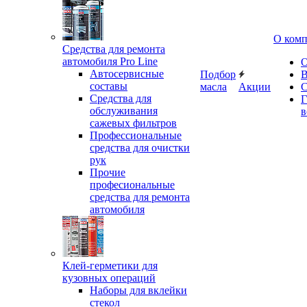
О ком
Средства для ремонта
автомобиля Pro Line
О
Автосервисные
Подбор
В
составы
масла
Акции
С
Средства для
Г
обслуживания
в
сажевых фильтров
Профессиональные
средства для очистки
рук
Прочие
професиональные
средства для ремонта
автомобиля
Клей-герметики для
кузовных операций
Наборы для вклейки
стекол