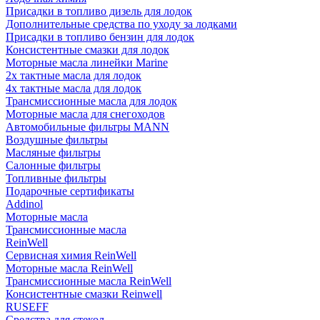
Присадки в топливо дизель для лодок
Дополнительные средства по уходу за лодками
Присадки в топливо бензин для лодок
Консистентные смазки для лодок
Моторные масла линейки Marine
2х тактные масла для лодок
4х тактные масла для лодок
Трансмиссионные масла для лодок
Моторные масла для снегоходов
Автомобильные фильтры MANN
Воздушные фильтры
Масляные фильтры
Салонные фильтры
Топливные фильтры
Подарочные сертификаты
Addinol
Моторные масла
Трансмиссионные масла
ReinWell
Сервисная химия ReinWell
Моторные масла ReinWell
Трансмиссионные масла ReinWell
Консистентные смазки Reinwell
RUSEFF
Средства для стекол