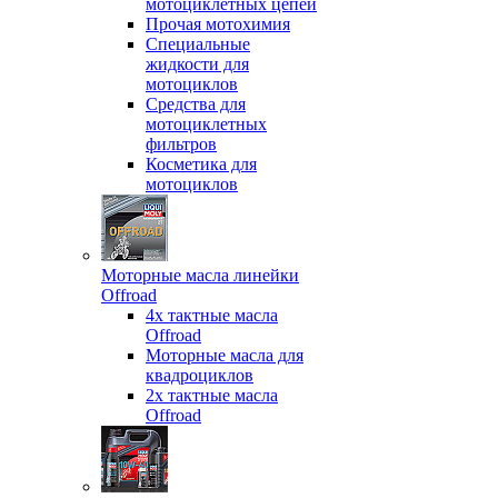
мотоциклетных цепей
Прочая мотохимия
Специальные
жидкости для
мотоциклов
Средства для
мотоциклетных
фильтров
Косметика для
мотоциклов
Моторные масла линейки
Offroad
4х тактные масла
Offroad
Моторные масла для
квадроциклов
2х тактные масла
Offroad