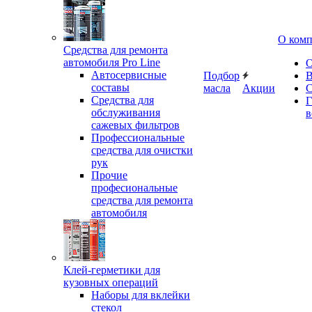
О ком
Средства для ремонта
автомобиля Pro Line
О
Автосервисные
Подбор
В
составы
масла
Акции
С
Средства для
Г
обслуживания
в
сажевых фильтров
Профессиональные
средства для очистки
рук
Прочие
професиональные
средства для ремонта
автомобиля
Клей-герметики для
кузовных операций
Наборы для вклейки
стекол