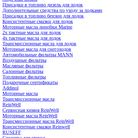
Присадки в топливо дизель для лодок
Дополнительные средства по уходу за лодками
Присадки в топливо бензин для лодок
Консистентные смазки для лодок
Моторные масла линейки Marine
2х тактные масла для лодок
4х тактные масла для лодок
Трансмиссионные масла для лодок
Моторные масла для снегоходов
Автомобильные фильтры MANN
Воздушные фильтры
Масляные фильтры
Салонные фильтры
Топливные фильтры
Подарочные сертификаты
Addinol
Моторные масла
Трансмиссионные масла
ReinWell
Сервисная химия ReinWell
Моторные масла ReinWell
Трансмиссионные масла ReinWell
Консистентные смазки Reinwell
RUSEFF
Средства для стекол