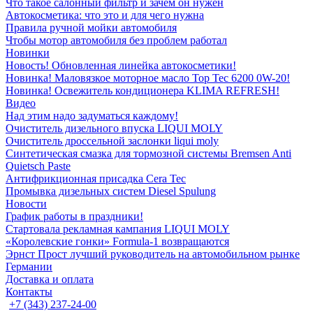
Что такое салонный фильтр и зачем он нужен
Автокосметика: что это и для чего нужна
Правила ручной мойки автомобиля
Чтобы мотор автомобиля без проблем работал
Новинки
Новость! Обновленная линейка автокосметики!
Новинка! Маловязкое моторное масло Top Tec 6200 0W-20!
Новинка! Освежитель кондиционера KLIMA REFRESH!
Видео
Над этим надо задуматься каждому!
Очиститель дизельного впуска LIQUI MOLY
Очиститель дроссельной заслонки liqui moly
Синтетическая смазка для тормозной системы Bremsen Anti
Quietsch Paste
Антифрикционная присадка Cera Tec
Промывка дизельных систем Diesel Spulung
Новости
График работы в праздники!
Стартовала рекламная кампания LIQUI MOLY
«Королевские гонки» Formula-1 возвращаются
Эрнст Прост лучший руководитель на автомобильном рынке
Германии
Доставка и оплата
Контакты
+7 (343) 237-24-00