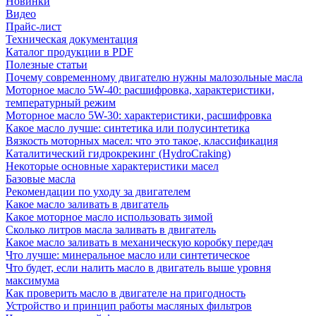
Новинки
Видео
Прайс-лист
Техническая документация
Каталог продукции в PDF
Полезные статьи
Почему современному двигателю нужны малозольные масла
Моторное масло 5W-40: расшифровка, характеристики,
температурный режим
Моторное масло 5W-30: характеристики, расшифровка
Какое масло лучше: синтетика или полусинтетика
Вязкость моторных масел: что это такое, классификация
Каталитический гидрокрекинг (НydroСraking)
Некоторые основные характеристики масел
Базовые масла
Рекомендации по уходу за двигателем
Какое масло заливать в двигатель
Какое моторное масло использовать зимой
Сколько литров масла заливать в двигатель
Какое масло заливать в механическую коробку передач
Что лучше: минеральное масло или синтетическое
Что будет, если налить масло в двигатель выше уровня
максимума
Как проверить масло в двигателе на пригодность
Устройство и принцип работы масляных фильтров