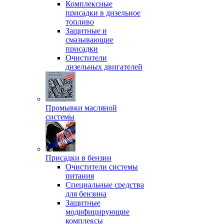
Комплексные
присадки в дизельное
топливо
Защитные и
смазывающие
присадки
Очистители
дизельных двигателей
Промывки масляной
системы
Присадки в бензин
Очистители системы
питания
Специальные срeдства
для бензина
Защитные
модифицирующие
комплексы