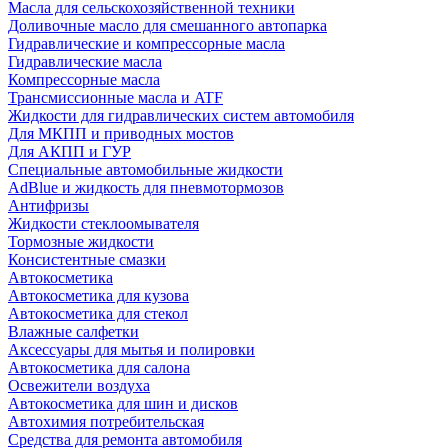
Масла для сельскохозяйственной техники
Доливочные масло для смешанного автопарка
Гидравлические и компрессорные масла
Гидравлические масла
Компрессорные масла
Трансмиссионные масла и ATF
Жидкости для гидравлических систем автомобиля
Для МКПП и приводных мостов
Для АКПП и ГУР
Специальные автомобильные жидкости
AdBlue и жидкость для пневмотормозов
Антифризы
Жидкости стеклоомывателя
Тормозные жидкости
Консистентные смазки
Автокосметика
Автокосметика для кузова
Автокосметика для стекол
Влажные салфетки
Аксессуары для мытья и полировки
Автокосметика для салона
Освежители воздуха
Автокосметика для шин и дисков
Автохимия потребительская
Средства для ремонта автомобиля