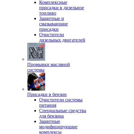
Комплексные
присадки в дизельное
топливо
Защитные и
смазывающие
присадки
Очистители
дизельных двигателей
Промывки масляной
системы
Присадки в бензин
Очистители системы
питания
Специальные срeдства
для бензина
Защитные
модифицирующие
комплексы