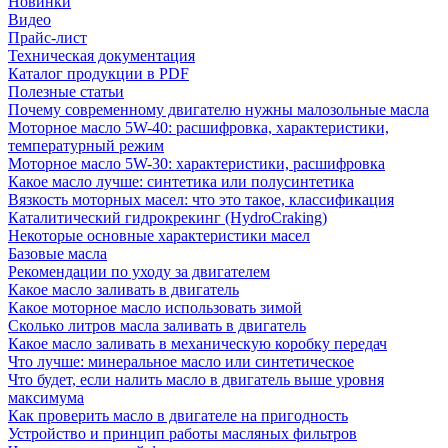
Новинки
Видео
Прайс-лист
Техническая документация
Каталог продукции в PDF
Полезные статьи
Почему современному двигателю нужны малозольные масла
Моторное масло 5W-40: расшифровка, характеристики,
температурный режим
Моторное масло 5W-30: характеристики, расшифровка
Какое масло лучше: синтетика или полусинтетика
Вязкость моторных масел: что это такое, классификация
Каталитический гидрокрекинг (НydroСraking)
Некоторые основные характеристики масел
Базовые масла
Рекомендации по уходу за двигателем
Какое масло заливать в двигатель
Какое моторное масло использовать зимой
Сколько литров масла заливать в двигатель
Какое масло заливать в механическую коробку передач
Что лучше: минеральное масло или синтетическое
Что будет, если налить масло в двигатель выше уровня
максимума
Как проверить масло в двигателе на пригодность
Устройство и принцип работы масляных фильтров