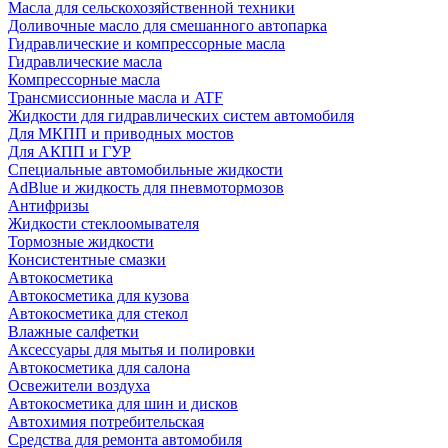
Масла для сельскохозяйственной техники
Доливочные масло для смешанного автопарка
Гидравлические и компрессорные масла
Гидравлические масла
Компрессорные масла
Трансмиссионные масла и ATF
Жидкости для гидравлических систем автомобиля
Для МКПП и приводных мостов
Для АКПП и ГУР
Специальные автомобильные жидкости
AdBlue и жидкость для пневмотормозов
Антифризы
Жидкости стеклоомывателя
Тормозные жидкости
Консистентные смазки
Автокосметика
Автокосметика для кузова
Автокосметика для стекол
Влажные салфетки
Аксессуары для мытья и полировки
Автокосметика для салона
Освежители воздуха
Автокосметика для шин и дисков
Автохимия потребительская
Средства для ремонта автомобиля