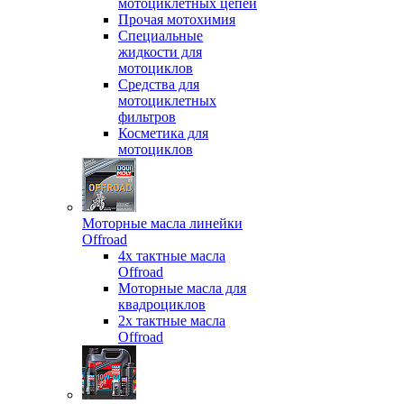
мотоциклетных цепей
Прочая мотохимия
Специальные
жидкости для
мотоциклов
Средства для
мотоциклетных
фильтров
Косметика для
мотоциклов
Моторные масла линейки
Offroad
4х тактные масла
Offroad
Моторные масла для
квадроциклов
2х тактные масла
Offroad