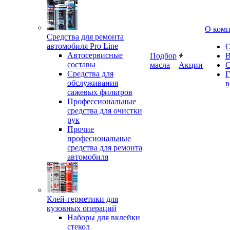
О ком
Средства для ремонта
автомобиля Pro Line
О
Автосервисные
Подбор
В
составы
масла
Акции
С
Средства для
Г
обслуживания
в
сажевых фильтров
Профессиональные
средства для очистки
рук
Прочие
професиональные
средства для ремонта
автомобиля
Клей-герметики для
кузовных операций
Наборы для вклейки
стекол