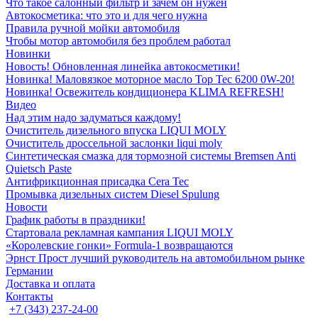
Что такое салонный фильтр и зачем он нужен
Автокосметика: что это и для чего нужна
Правила ручной мойки автомобиля
Чтобы мотор автомобиля без проблем работал
Новинки
Новость! Обновленная линейка автокосметики!
Новинка! Маловязкое моторное масло Top Tec 6200 0W-20!
Новинка! Освежитель кондиционера KLIMA REFRESH!
Видео
Над этим надо задуматься каждому!
Очиститель дизельного впуска LIQUI MOLY
Очиститель дроссельной заслонки liqui moly
Синтетическая смазка для тормозной системы Bremsen Anti
Quietsch Paste
Антифрикционная присадка Cera Tec
Промывка дизельных систем Diesel Spulung
Новости
График работы в праздники!
Стартовала рекламная кампания LIQUI MOLY
«Королевские гонки» Formula-1 возвращаются
Эрнст Прост лучший руководитель на автомобильном рынке
Германии
Доставка и оплата
Контакты
+7 (343) 237-24-00