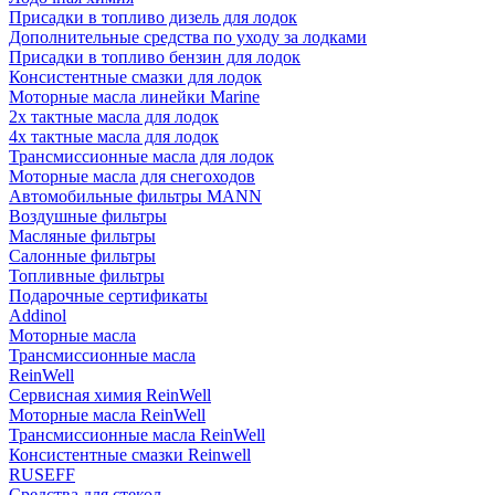
Присадки в топливо дизель для лодок
Дополнительные средства по уходу за лодками
Присадки в топливо бензин для лодок
Консистентные смазки для лодок
Моторные масла линейки Marine
2х тактные масла для лодок
4х тактные масла для лодок
Трансмиссионные масла для лодок
Моторные масла для снегоходов
Автомобильные фильтры MANN
Воздушные фильтры
Масляные фильтры
Салонные фильтры
Топливные фильтры
Подарочные сертификаты
Addinol
Моторные масла
Трансмиссионные масла
ReinWell
Сервисная химия ReinWell
Моторные масла ReinWell
Трансмиссионные масла ReinWell
Консистентные смазки Reinwell
RUSEFF
Средства для стекол