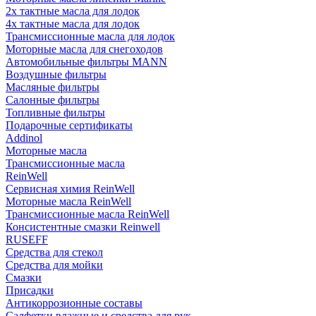
2х тактные масла для лодок
4х тактные масла для лодок
Трансмиссионные масла для лодок
Моторные масла для снегоходов
Автомобильные фильтры MANN
Воздушные фильтры
Масляные фильтры
Салонные фильтры
Топливные фильтры
Подарочные сертификаты
Addinol
Моторные масла
Трансмиссионные масла
ReinWell
Сервисная химия ReinWell
Моторные масла ReinWell
Трансмиссионные масла ReinWell
Консистентные смазки Reinwell
RUSEFF
Средства для стекол
Средства для мойки
Смазки
Присадки
Антикоррозионные составы
Салфетки влажные и средства для рук