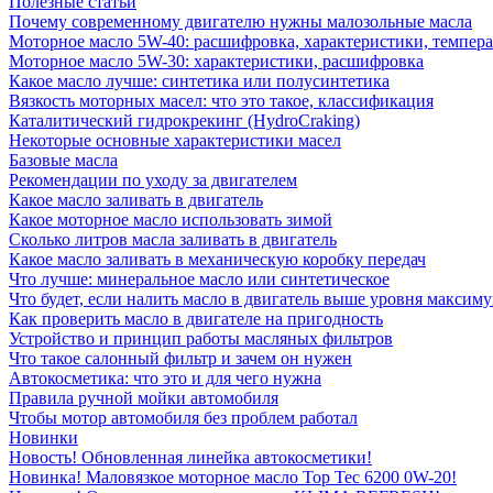
Полезные статьи
Почему современному двигателю нужны малозольные масла
Моторное масло 5W-40: расшифровка, характеристики, темпе
Моторное масло 5W-30: характеристики, расшифровка
Какое масло лучше: синтетика или полусинтетика
Вязкость моторных масел: что это такое, классификация
Каталитический гидрокрекинг (НydroСraking)
Некоторые основные характеристики масел
Базовые масла
Рекомендации по уходу за двигателем
Какое масло заливать в двигатель
Какое моторное масло использовать зимой
Сколько литров масла заливать в двигатель
Какое масло заливать в механическую коробку передач
Что лучше: минеральное масло или синтетическое
Что будет, если налить масло в двигатель выше уровня максим
Как проверить масло в двигателе на пригодность
Устройство и принцип работы масляных фильтров
Что такое салонный фильтр и зачем он нужен
Автокосметика: что это и для чего нужна
Правила ручной мойки автомобиля
Чтобы мотор автомобиля без проблем работал
Новинки
Новость! Обновленная линейка автокосметики!
Новинка! Маловязкое моторное масло Top Tec 6200 0W-20!