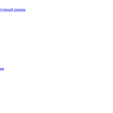
ратурный режим
ума