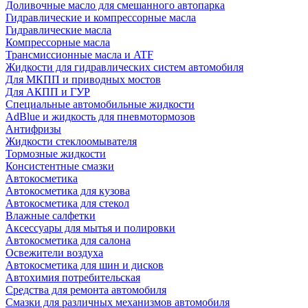
Доливочные масло для смешанного автопарка
Гидравлические и компрессорные масла
Гидравлические масла
Компрессорные масла
Трансмиссионные масла и ATF
Жидкости для гидравлических систем автомобиля
Для МКПП и приводных мостов
Для АКПП и ГУР
Специальные автомобильные жидкости
AdBlue и жидкость для пневмотормозов
Антифризы
Жидкости стеклоомывателя
Тормозные жидкости
Консистентные смазки
Автокосметика
Автокосметика для кузова
Автокосметика для стекол
Влажные салфетки
Аксессуары для мытья и полировки
Автокосметика для салона
Освежители воздуха
Автокосметика для шин и дисков
Автохимия потребительская
Средства для ремонта автомобиля
Смазки для различных механизмов автомобиля