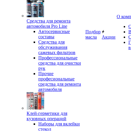
О ком
Средства для ремонта
автомобиля Pro Line
О
Автосервисные
Подбор
В
составы
масла
Акции
С
Средства для
Г
обслуживания
в
сажевых фильтров
Профессиональные
средства для очистки
рук
Прочие
професиональные
средства для ремонта
автомобиля
Клей-герметики для
кузовных операций
Наборы для вклейки
стекол