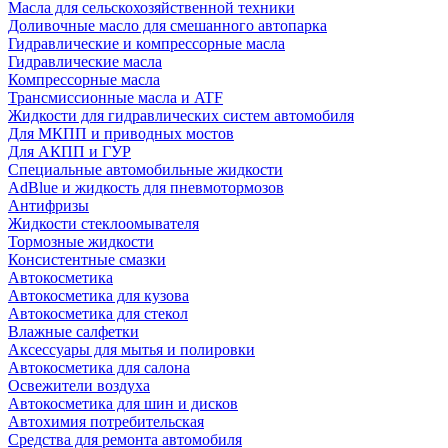
Масла для сельскохозяйственной техники
Доливочные масло для смешанного автопарка
Гидравлические и компрессорные масла
Гидравлические масла
Компрессорные масла
Трансмиссионные масла и ATF
Жидкости для гидравлических систем автомобиля
Для МКПП и приводных мостов
Для АКПП и ГУР
Специальные автомобильные жидкости
AdBlue и жидкость для пневмотормозов
Антифризы
Жидкости стеклоомывателя
Тормозные жидкости
Консистентные смазки
Автокосметика
Автокосметика для кузова
Автокосметика для стекол
Влажные салфетки
Аксессуары для мытья и полировки
Автокосметика для салона
Освежители воздуха
Автокосметика для шин и дисков
Автохимия потребительская
Средства для ремонта автомобиля