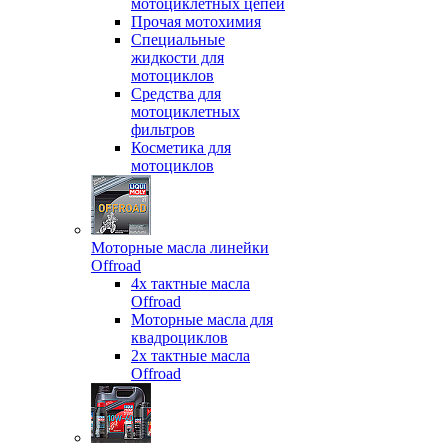
мотоциклетных цепей
Прочая мотохимия
Специальные
жидкости для
мотоциклов
Средства для
мотоциклетных
фильтров
Косметика для
мотоциклов
Моторные масла линейки
Offroad
4х тактные масла
Offroad
Моторные масла для
квадроциклов
2х тактные масла
Offroad