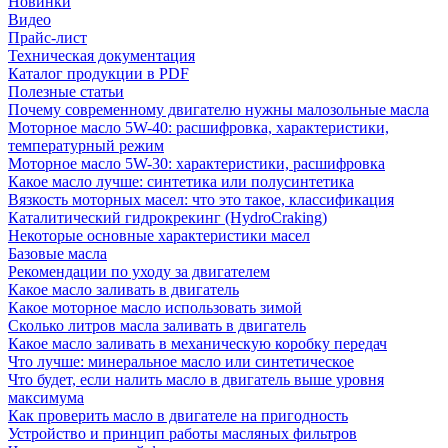
Новинки
Видео
Прайс-лист
Техническая документация
Каталог продукции в PDF
Полезные статьи
Почему современному двигателю нужны малозольные масла
Моторное масло 5W-40: расшифровка, характеристики,
температурный режим
Моторное масло 5W-30: характеристики, расшифровка
Какое масло лучше: синтетика или полусинтетика
Вязкость моторных масел: что это такое, классификация
Каталитический гидрокрекинг (НydroСraking)
Некоторые основные характеристики масел
Базовые масла
Рекомендации по уходу за двигателем
Какое масло заливать в двигатель
Какое моторное масло использовать зимой
Сколько литров масла заливать в двигатель
Какое масло заливать в механическую коробку передач
Что лучше: минеральное масло или синтетическое
Что будет, если налить масло в двигатель выше уровня
максимума
Как проверить масло в двигателе на пригодность
Устройство и принцип работы масляных фильтров