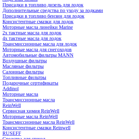
Присадки в топливо дизель для лодок
Дополнительные средства по уходу за лодками
Присадки в топливо бензин для лодок
Консистентные смазки для лодок
Моторные масла линейки Marine
2х тактные масла для лодок
4х тактные масла для лодок
Трансмиссионные масла для лодок
Моторные масла для снегоходов
Автомобильные фильтры MANN
Воздушные фильтры
Масляные фильтры
Салонные фильтры
Топливные фильтры
Подарочные сертификаты
Addinol
Моторные масла
Трансмиссионные масла
ReinWell
Сервисная химия ReinWell
Моторные масла ReinWell
Трансмиссионные масла ReinWell
Консистентные смазки Reinwell
RUSEFF
Средства для стекол