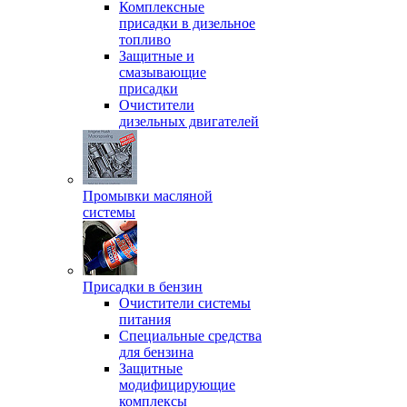
Комплексные
присадки в дизельное
топливо
Защитные и
смазывающие
присадки
Очистители
дизельных двигателей
Промывки масляной
системы
Присадки в бензин
Очистители системы
питания
Специальные срeдства
для бензина
Защитные
модифицирующие
комплексы