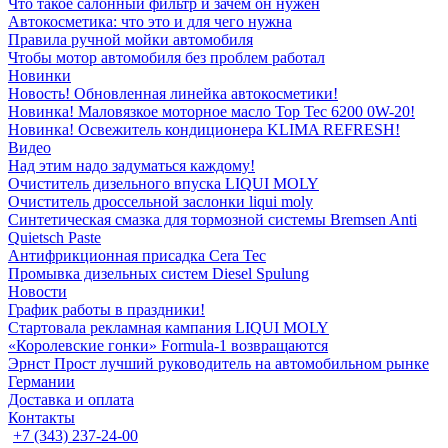
Что такое салонный фильтр и зачем он нужен
Автокосметика: что это и для чего нужна
Правила ручной мойки автомобиля
Чтобы мотор автомобиля без проблем работал
Новинки
Новость! Обновленная линейка автокосметики!
Новинка! Маловязкое моторное масло Top Tec 6200 0W-20!
Новинка! Освежитель кондиционера KLIMA REFRESH!
Видео
Над этим надо задуматься каждому!
Очиститель дизельного впуска LIQUI MOLY
Очиститель дроссельной заслонки liqui moly
Синтетическая смазка для тормозной системы Bremsen Anti
Quietsch Paste
Антифрикционная присадка Cera Tec
Промывка дизельных систем Diesel Spulung
Новости
График работы в праздники!
Стартовала рекламная кампания LIQUI MOLY
«Королевские гонки» Formula-1 возвращаются
Эрнст Прост лучший руководитель на автомобильном рынке
Германии
Доставка и оплата
Контакты
+7 (343) 237-24-00