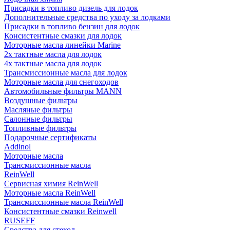
Присадки в топливо дизель для лодок
Дополнительные средства по уходу за лодками
Присадки в топливо бензин для лодок
Консистентные смазки для лодок
Моторные масла линейки Marine
2х тактные масла для лодок
4х тактные масла для лодок
Трансмиссионные масла для лодок
Моторные масла для снегоходов
Автомобильные фильтры MANN
Воздушные фильтры
Масляные фильтры
Салонные фильтры
Топливные фильтры
Подарочные сертификаты
Addinol
Моторные масла
Трансмиссионные масла
ReinWell
Сервисная химия ReinWell
Моторные масла ReinWell
Трансмиссионные масла ReinWell
Консистентные смазки Reinwell
RUSEFF
Средства для стекол