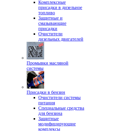
Комплексные
присадки в дизельное
топливо
Защитные и
смазывающие
присадки
Очистители
дизельных двигателей
Промывки масляной
системы
Присадки в бензин
Очистители системы
питания
Специальные срeдства
для бензина
Защитные
модифицирующие
комплексы