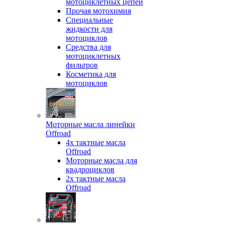
мотоциклетных цепей
Прочая мотохимия
Специальные
жидкости для
мотоциклов
Средства для
мотоциклетных
фильтров
Косметика для
мотоциклов
Моторные масла линейки
Offroad
4х тактные масла
Offroad
Моторные масла для
квадроциклов
2х тактные масла
Offroad