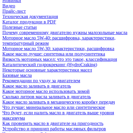
Новинки
Видео
Прайс-лист
Техническая документация
Каталог продукции в PDF
Полезные статьи
Почему современному двигателю нужны малозольные масла
Моторное масло 5W-40: расшифровка, характеристики,
температурный режим
Моторное масло 5W-30: характеристики, расшифровка
Какое масло лучше: синтетика или полусинтетика
Вязкость моторных масел: что это такое, классификация
Каталитический гидрокрекинг (НydroСraking)
Некоторые основные характеристики масел
Базовые масла
Рекомендации по уходу за двигателем
Какое масло заливать в двигатель
Какое моторное масло использовать зимой
Сколько литров масла заливать в двигатель
Какое масло заливать в механическую коробку передач
Что лучше: минеральное масло или синтетическое
Что будет, если налить масло в двигатель выше уровня
максимума
Как проверить масло в двигателе на пригодность
Устройство и принцип работы масляных фильтров