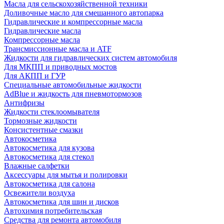
Масла для сельскохозяйственной техники
Доливочные масло для смешанного автопарка
Гидравлические и компрессорные масла
Гидравлические масла
Компрессорные масла
Трансмиссионные масла и ATF
Жидкости для гидравлических систем автомобиля
Для МКПП и приводных мостов
Для АКПП и ГУР
Специальные автомобильные жидкости
AdBlue и жидкость для пневмотормозов
Антифризы
Жидкости стеклоомывателя
Тормозные жидкости
Консистентные смазки
Автокосметика
Автокосметика для кузова
Автокосметика для стекол
Влажные салфетки
Аксессуары для мытья и полировки
Автокосметика для салона
Освежители воздуха
Автокосметика для шин и дисков
Автохимия потребительская
Средства для ремонта автомобиля