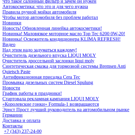
Что такое салонный фильтр и зачем он нужен
Автокосметика: что это и для чего нужна
Правила ручной мойки автомобиля
Чтобы мотор автомобиля без проблем работал
Новинки
Новость! Обновленная линейка автокосметики!
Новинка! Маловязкое моторное масло Top Tec 6200 0W-20!
Новинка! Освежитель кондиционера KLIMA REFRESH!
Видео
Над этим надо задуматься каждому!
Очиститель дизельного впуска LIQUI MOLY
Очиститель дроссельной заслонки liqui moly
Синтетическая смазка для тормозной системы Bremsen Anti
Quietsch Paste
Антифрикционная присадка Cera Tec
Промывка дизельных систем Diesel Spulung
Новости
График работы в праздники!
Стартовала рекламная кампания LIQUI MOLY
«Королевские гонки» Formula-1 возвращаются
Эрнст Прост лучший руководитель на автомобильном рынке
Германии
Доставка и оплата
Контакты
+7 (343) 237-24-00