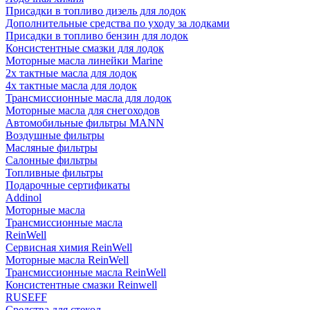
Присадки в топливо дизель для лодок
Дополнительные средства по уходу за лодками
Присадки в топливо бензин для лодок
Консистентные смазки для лодок
Моторные масла линейки Marine
2х тактные масла для лодок
4х тактные масла для лодок
Трансмиссионные масла для лодок
Моторные масла для снегоходов
Автомобильные фильтры MANN
Воздушные фильтры
Масляные фильтры
Салонные фильтры
Топливные фильтры
Подарочные сертификаты
Addinol
Моторные масла
Трансмиссионные масла
ReinWell
Сервисная химия ReinWell
Моторные масла ReinWell
Трансмиссионные масла ReinWell
Консистентные смазки Reinwell
RUSEFF
Средства для стекол