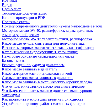
Новинки
Видео
Прайс-лист
Техническая документация
Каталог продукции в PDF
Полезные статьи
Почему современному двигателю нужны малозольные масла
Моторное масло 5W-40: расшифровка, характеристики,
температурный режим
Моторное масло 5W-30: характеристики, расшифровка
Какое масло лучше: синтетика или полусинтетика
Вязкость моторных масел: что это такое, классификация
Каталитический гидрокрекинг (НydroСraking)
Некоторые основные характеристики масел
Базовые масла
Рекомендации по уходу за двигателем
Какое масло заливать в двигатель
Какое моторное масло использовать зимой
Сколько литров масла заливать в двигатель
Какое масло заливать в механическую коробку передач
Что лучше: минеральное масло или синтетическое
Что будет, если налить масло в двигатель выше уровня
максимума
Как проверить масло в двигателе на пригодность
Устройство и принцип работы масляных фильтров