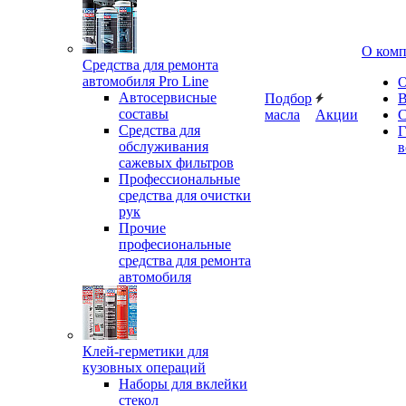
О ком
Средства для ремонта
автомобиля Pro Line
О
Автосервисные
Подбор
В
составы
масла
Акции
С
Средства для
Г
обслуживания
в
сажевых фильтров
Профессиональные
средства для очистки
рук
Прочие
професиональные
средства для ремонта
автомобиля
Клей-герметики для
кузовных операций
Наборы для вклейки
стекол