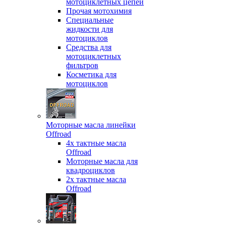
мотоциклетных цепей
Прочая мотохимия
Специальные
жидкости для
мотоциклов
Средства для
мотоциклетных
фильтров
Косметика для
мотоциклов
Моторные масла линейки
Offroad
4х тактные масла
Offroad
Моторные масла для
квадроциклов
2х тактные масла
Offroad