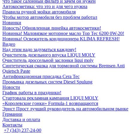
Что такое салонный фильтр и зачем он нужен
Автокосметика: что это и для чего нужна
Правила ручной мойки автомобиля
Чтобы мотор автомобиля без проблем работал
Новинки
Новость! Обновленная линейка автокосметики!
Новинка! Маловязкое моторное масло Top Tec 6200 0W-20!
Новинка! Освежитель кондиционера KLIMA REFRESH!
Видео
Над этим надо задуматься каждому!
Очиститель дизельного впуска LIQUI MOLY
Очиститель дроссельной заслонки liqui moly
Синтетическая смазка для тормозной системы Bremsen Anti
Quietsch Paste
Антифрикционная присадка Cera Tec
Промывка дизельных систем Diesel Spulung
Новости
График работы в праздники!
Стартовала рекламная кампания LIQUI MOLY
«Королевские гонки» Formula-1 возвращаются
Эрнст Прост лучший руководитель на автомобильном рынке
Германии
Доставка и оплата
Контакты
+7 (343) 237-24-00