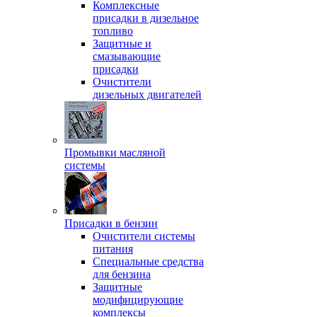
Комплексные
присадки в дизельное
топливо
Защитные и
смазывающие
присадки
Очистители
дизельных двигателей
Промывки масляной
системы
Присадки в бензин
Очистители системы
питания
Специальные срeдства
для бензина
Защитные
модифицирующие
комплексы