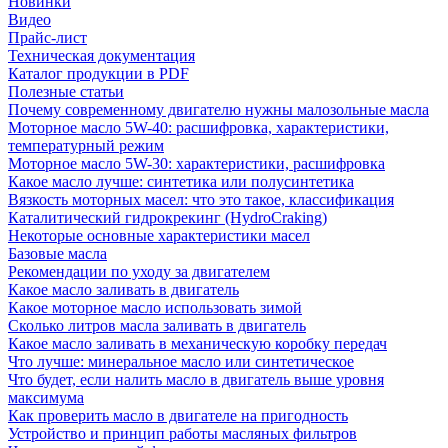
Новинки
Видео
Прайс-лист
Техническая документация
Каталог продукции в PDF
Полезные статьи
Почему современному двигателю нужны малозольные масла
Моторное масло 5W-40: расшифровка, характеристики,
температурный режим
Моторное масло 5W-30: характеристики, расшифровка
Какое масло лучше: синтетика или полусинтетика
Вязкость моторных масел: что это такое, классификация
Каталитический гидрокрекинг (НydroСraking)
Некоторые основные характеристики масел
Базовые масла
Рекомендации по уходу за двигателем
Какое масло заливать в двигатель
Какое моторное масло использовать зимой
Сколько литров масла заливать в двигатель
Какое масло заливать в механическую коробку передач
Что лучше: минеральное масло или синтетическое
Что будет, если налить масло в двигатель выше уровня
максимума
Как проверить масло в двигателе на пригодность
Устройство и принцип работы масляных фильтров