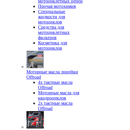
мотоциклетных цепей
Прочая мотохимия
Специальные
жидкости для
мотоциклов
Средства для
мотоциклетных
фильтров
Косметика для
мотоциклов
Моторные масла линейки
Offroad
4х тактные масла
Offroad
Моторные масла для
квадроциклов
2х тактные масла
Offroad