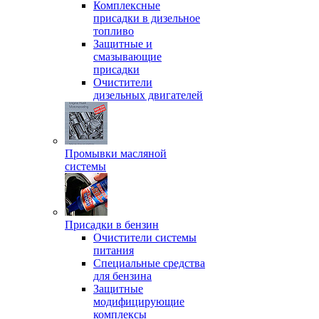
Комплексные
присадки в дизельное
топливо
Защитные и
смазывающие
присадки
Очистители
дизельных двигателей
Промывки масляной
системы
Присадки в бензин
Очистители системы
питания
Специальные срeдства
для бензина
Защитные
модифицирующие
комплексы