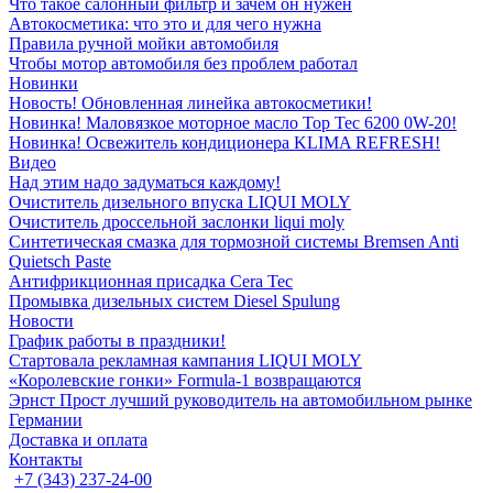
Что такое салонный фильтр и зачем он нужен
Автокосметика: что это и для чего нужна
Правила ручной мойки автомобиля
Чтобы мотор автомобиля без проблем работал
Новинки
Новость! Обновленная линейка автокосметики!
Новинка! Маловязкое моторное масло Top Tec 6200 0W-20!
Новинка! Освежитель кондиционера KLIMA REFRESH!
Видео
Над этим надо задуматься каждому!
Очиститель дизельного впуска LIQUI MOLY
Очиститель дроссельной заслонки liqui moly
Синтетическая смазка для тормозной системы Bremsen Anti
Quietsch Paste
Антифрикционная присадка Cera Tec
Промывка дизельных систем Diesel Spulung
Новости
График работы в праздники!
Стартовала рекламная кампания LIQUI MOLY
«Королевские гонки» Formula-1 возвращаются
Эрнст Прост лучший руководитель на автомобильном рынке
Германии
Доставка и оплата
Контакты
+7 (343) 237-24-00