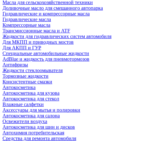
Масла для сельскохозяйственной техники
Доливочные масло для смешанного автопарка
Гидравлические и компрессорные масла
Гидравлические масла
Компрессорные масла
Трансмиссионные масла и ATF
Жидкости для гидравлических систем автомобиля
Для МКПП и приводных мостов
Для АКПП и ГУР
Специальные автомобильные жидкости
AdBlue и жидкость для пневмотормозов
Антифризы
Жидкости стеклоомывателя
Тормозные жидкости
Консистентные смазки
Автокосметика
Автокосметика для кузова
Автокосметика для стекол
Влажные салфетки
Аксессуары для мытья и полировки
Автокосметика для салона
Освежители воздуха
Автокосметика для шин и дисков
Автохимия потребительская
Средства для ремонта автомобиля