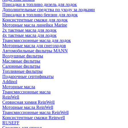
Присадки в топливо дизель для лодок
Дополнительные средства по уходу за лодками
Присадки в топливо бензин для лодок
Консистентные смазки для лодок
Моторные масла линейки Marine
2х тактные масла для лодок
4х тактные масла для лодок
Трансмиссионные масла для лодок
Моторные масла для снегоходов
Автомобильные фильтры MANN
Воздушные фильтры
Масляные фильтры
Салонные фильтры
Топливные фильтры
Подарочные сертификаты
Addinol
Моторные масла
Трансмиссионные масла
ReinWell
Сервисная химия ReinWell
Моторные масла ReinWell
Трансмиссионные масла ReinWell
Консистентные смазки Reinwell
RUSEFF
Средства для стекол