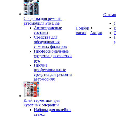
О ком
Средства для ремонта
автомобиля Pro Line
О
Автосервисные
Подбор
В
составы
масла
Акции
С
Средства для
Г
обслуживания
в
сажевых фильтров
Профессиональные
средства для очистки
рук
Прочие
професиональные
средства для ремонта
автомобиля
Клей-герметики для
кузовных операций
Наборы для вклейки
стекол