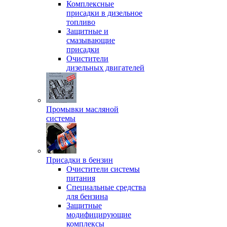
Комплексные
присадки в дизельное
топливо
Защитные и
смазывающие
присадки
Очистители
дизельных двигателей
Промывки масляной
системы
Присадки в бензин
Очистители системы
питания
Специальные срeдства
для бензина
Защитные
модифицирующие
комплексы