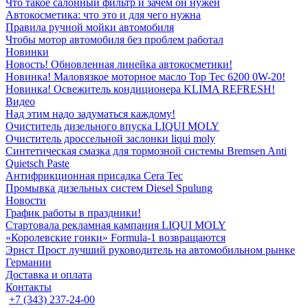
Что такое салонный фильтр и зачем он нужен
Автокосметика: что это и для чего нужна
Правила ручной мойки автомобиля
Чтобы мотор автомобиля без проблем работал
Новинки
Новость! Обновленная линейка автокосметики!
Новинка! Маловязкое моторное масло Top Tec 6200 0W-20!
Новинка! Освежитель кондиционера KLIMA REFRESH!
Видео
Над этим надо задуматься каждому!
Очиститель дизельного впуска LIQUI MOLY
Очиститель дроссельной заслонки liqui moly
Синтетическая смазка для тормозной системы Bremsen Anti
Quietsch Paste
Антифрикционная присадка Cera Tec
Промывка дизельных систем Diesel Spulung
Новости
График работы в праздники!
Стартовала рекламная кампания LIQUI MOLY
«Королевские гонки» Formula-1 возвращаются
Эрнст Прост лучший руководитель на автомобильном рынке
Германии
Доставка и оплата
Контакты
+7 (343) 237-24-00