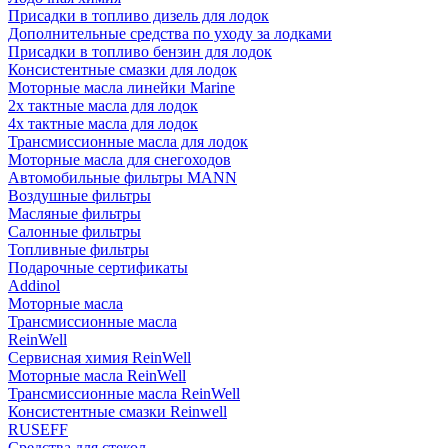
Присадки в топливо дизель для лодок
Дополнительные средства по уходу за лодками
Присадки в топливо бензин для лодок
Консистентные смазки для лодок
Моторные масла линейки Marine
2х тактные масла для лодок
4х тактные масла для лодок
Трансмиссионные масла для лодок
Моторные масла для снегоходов
Автомобильные фильтры MANN
Воздушные фильтры
Масляные фильтры
Салонные фильтры
Топливные фильтры
Подарочные сертификаты
Addinol
Моторные масла
Трансмиссионные масла
ReinWell
Сервисная химия ReinWell
Моторные масла ReinWell
Трансмиссионные масла ReinWell
Консистентные смазки Reinwell
RUSEFF
Средства для стекол