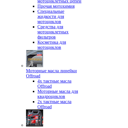
мотоциклетных цепей
Прочая мотохимия
Специальные
жидкости для
мотоциклов
Средства для
мотоциклетных
фильтров
Косметика для
мотоциклов
Моторные масла линейки
Offroad
4х тактные масла
Offroad
Моторные масла для
квадроциклов
2х тактные масла
Offroad