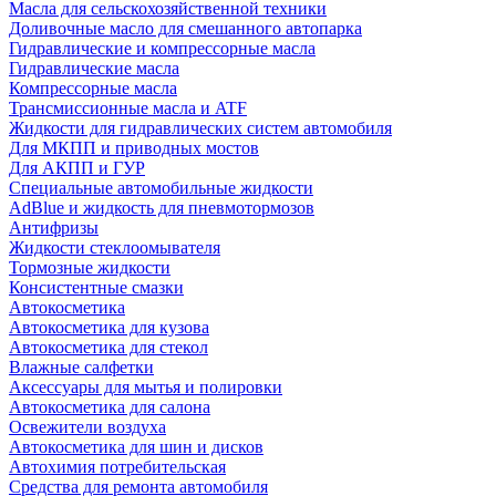
Масла для сельскохозяйственной техники
Доливочные масло для смешанного автопарка
Гидравлические и компрессорные масла
Гидравлические масла
Компрессорные масла
Трансмиссионные масла и ATF
Жидкости для гидравлических систем автомобиля
Для МКПП и приводных мостов
Для АКПП и ГУР
Специальные автомобильные жидкости
AdBlue и жидкость для пневмотормозов
Антифризы
Жидкости стеклоомывателя
Тормозные жидкости
Консистентные смазки
Автокосметика
Автокосметика для кузова
Автокосметика для стекол
Влажные салфетки
Аксессуары для мытья и полировки
Автокосметика для салона
Освежители воздуха
Автокосметика для шин и дисков
Автохимия потребительская
Средства для ремонта автомобиля