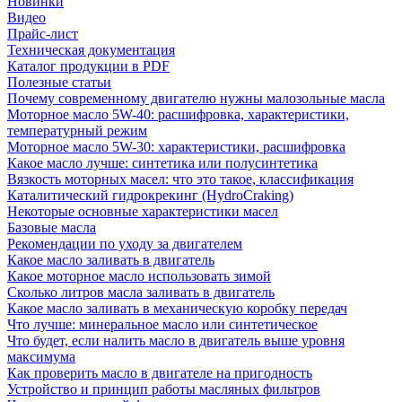
Новинки
Видео
Прайс-лист
Техническая документация
Каталог продукции в PDF
Полезные статьи
Почему современному двигателю нужны малозольные масла
Моторное масло 5W-40: расшифровка, характеристики,
температурный режим
Моторное масло 5W-30: характеристики, расшифровка
Какое масло лучше: синтетика или полусинтетика
Вязкость моторных масел: что это такое, классификация
Каталитический гидрокрекинг (НydroСraking)
Некоторые основные характеристики масел
Базовые масла
Рекомендации по уходу за двигателем
Какое масло заливать в двигатель
Какое моторное масло использовать зимой
Сколько литров масла заливать в двигатель
Какое масло заливать в механическую коробку передач
Что лучше: минеральное масло или синтетическое
Что будет, если налить масло в двигатель выше уровня
максимума
Как проверить масло в двигателе на пригодность
Устройство и принцип работы масляных фильтров