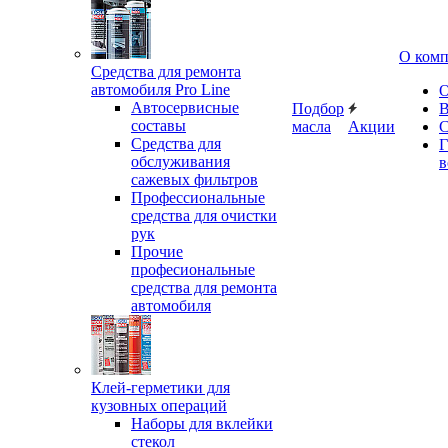
О ком
Средства для ремонта
автомобиля Pro Line
О
Автосервисные
Подбор
В
составы
масла
Акции
С
Средства для
Г
обслуживания
в
сажевых фильтров
Профессиональные
средства для очистки
рук
Прочие
професиональные
средства для ремонта
автомобиля
Клей-герметики для
кузовных операций
Наборы для вклейки
стекол