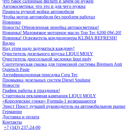
Что такое салонный фильтр и зачем он нужен
Автокосметика: что это и для чего нужна
Правила ручной мойки автомобиля
Чтобы мотор автомобиля без проблем работал
Новинки
Новость! Обновленная линейка автокосметики!
Новинка! Маловязкое моторное масло Top Tec 6200 0W-20!
Новинка! Освежитель кондиционера KLIMA REFRESH!
Видео
Над этим надо задуматься каждому!
Очиститель дизельного впуска LIQUI MOLY
Очиститель дроссельной заслонки liqui moly
Синтетическая смазка для тормозной системы Bremsen Anti
Quietsch Paste
Антифрикционная присадка Cera Tec
Промывка дизельных систем Diesel Spulung
Новости
График работы в праздники!
Стартовала рекламная кампания LIQUI MOLY
«Королевские гонки» Formula-1 возвращаются
Эрнст Прост лучший руководитель на автомобильном рынке
Германии
Доставка и оплата
Контакты
+7 (343) 237-24-00