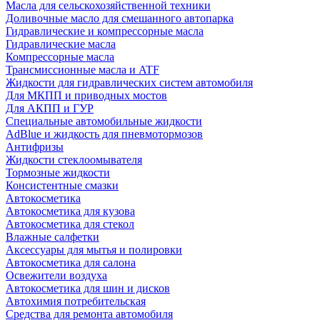
Масла для сельскохозяйственной техники
Доливочные масло для смешанного автопарка
Гидравлические и компрессорные масла
Гидравлические масла
Компрессорные масла
Трансмиссионные масла и ATF
Жидкости для гидравлических систем автомобиля
Для МКПП и приводных мостов
Для АКПП и ГУР
Специальные автомобильные жидкости
AdBlue и жидкость для пневмотормозов
Антифризы
Жидкости стеклоомывателя
Тормозные жидкости
Консистентные смазки
Автокосметика
Автокосметика для кузова
Автокосметика для стекол
Влажные салфетки
Аксессуары для мытья и полировки
Автокосметика для салона
Освежители воздуха
Автокосметика для шин и дисков
Автохимия потребительская
Средства для ремонта автомобиля