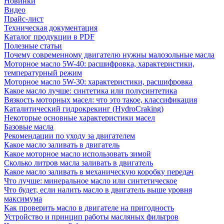
Новинки
Видео
Прайс-лист
Техническая документация
Каталог продукции в PDF
Полезные статьи
Почему современному двигателю нужны малозольные масла
Моторное масло 5W-40: расшифровка, характеристики,
температурный режим
Моторное масло 5W-30: характеристики, расшифровка
Какое масло лучше: синтетика или полусинтетика
Вязкость моторных масел: что это такое, классификация
Каталитический гидрокрекинг (НydroСraking)
Некоторые основные характеристики масел
Базовые масла
Рекомендации по уходу за двигателем
Какое масло заливать в двигатель
Какое моторное масло использовать зимой
Сколько литров масла заливать в двигатель
Какое масло заливать в механическую коробку передач
Что лучше: минеральное масло или синтетическое
Что будет, если налить масло в двигатель выше уровня
максимума
Как проверить масло в двигателе на пригодность
Устройство и принцип работы масляных фильтров