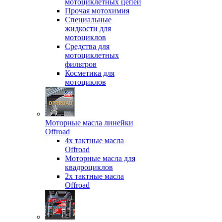
мотоциклетных цепей
Прочая мотохимия
Специальные
жидкости для
мотоциклов
Средства для
мотоциклетных
фильтров
Косметика для
мотоциклов
Моторные масла линейки
Offroad
4х тактные масла
Offroad
Моторные масла для
квадроциклов
2х тактные масла
Offroad