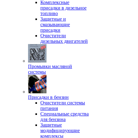
Комплексные
присадки в дизельное
топливо
Защитные и
смазывающие
присадки
Очистители
дизельных двигателей
Промывки масляной
системы
Присадки в бензин
Очистители системы
питания
Специальные срeдства
для бензина
Защитные
модифицирующие
комплексы