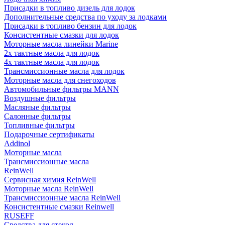
Присадки в топливо дизель для лодок
Дополнительные средства по уходу за лодками
Присадки в топливо бензин для лодок
Консистентные смазки для лодок
Моторные масла линейки Marine
2х тактные масла для лодок
4х тактные масла для лодок
Трансмиссионные масла для лодок
Моторные масла для снегоходов
Автомобильные фильтры MANN
Воздушные фильтры
Масляные фильтры
Салонные фильтры
Топливные фильтры
Подарочные сертификаты
Addinol
Моторные масла
Трансмиссионные масла
ReinWell
Сервисная химия ReinWell
Моторные масла ReinWell
Трансмиссионные масла ReinWell
Консистентные смазки Reinwell
RUSEFF
Средства для стекол