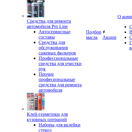
О ком
Средства для ремонта
автомобиля Pro Line
О
Автосервисные
Подбор
В
составы
масла
Акции
С
Средства для
Г
обслуживания
в
сажевых фильтров
Профессиональные
средства для очистки
рук
Прочие
професиональные
средства для ремонта
автомобиля
Клей-герметики для
кузовных операций
Наборы для вклейки
стекол