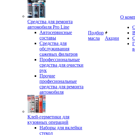
О ком
Средства для ремонта
автомобиля Pro Line
О
Автосервисные
Подбор
В
составы
масла
Акции
С
Средства для
Г
обслуживания
в
сажевых фильтров
Профессиональные
средства для очистки
рук
Прочие
професиональные
средства для ремонта
автомобиля
Клей-герметики для
кузовных операций
Наборы для вклейки
стекол