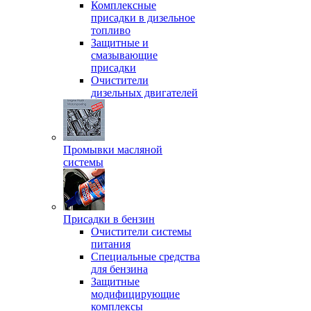
Комплексные
присадки в дизельное
топливо
Защитные и
смазывающие
присадки
Очистители
дизельных двигателей
Промывки масляной
системы
Присадки в бензин
Очистители системы
питания
Специальные срeдства
для бензина
Защитные
модифицирующие
комплексы