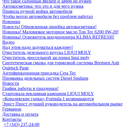
Что такое салонный фильтр и зачем он нужен
Автокосметика: что это и для чего нужна
Правила ручной мойки автомобиля
Чтобы мотор автомобиля без проблем работал
Новинки
Новость! Обновленная линейка автокосметики!
Новинка! Маловязкое моторное масло Top Tec 6200 0W-20!
Новинка! Освежитель кондиционера KLIMA REFRESH!
Видео
Над этим надо задуматься каждому!
Очиститель дизельного впуска LIQUI MOLY
Очиститель дроссельной заслонки liqui moly
Синтетическая смазка для тормозной системы Bremsen Anti
Quietsch Paste
Антифрикционная присадка Cera Tec
Промывка дизельных систем Diesel Spulung
Новости
График работы в праздники!
Стартовала рекламная кампания LIQUI MOLY
«Королевские гонки» Formula-1 возвращаются
Эрнст Прост лучший руководитель на автомобильном рынке
Германии
Доставка и оплата
Контакты
+7 (343) 237-24-00