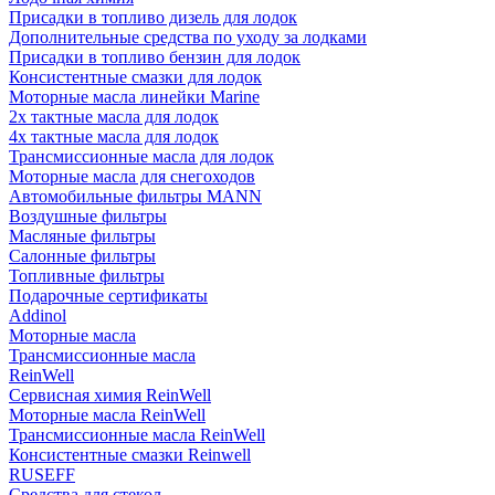
Присадки в топливо дизель для лодок
Дополнительные средства по уходу за лодками
Присадки в топливо бензин для лодок
Консистентные смазки для лодок
Моторные масла линейки Marine
2х тактные масла для лодок
4х тактные масла для лодок
Трансмиссионные масла для лодок
Моторные масла для снегоходов
Автомобильные фильтры MANN
Воздушные фильтры
Масляные фильтры
Салонные фильтры
Топливные фильтры
Подарочные сертификаты
Addinol
Моторные масла
Трансмиссионные масла
ReinWell
Сервисная химия ReinWell
Моторные масла ReinWell
Трансмиссионные масла ReinWell
Консистентные смазки Reinwell
RUSEFF
Средства для стекол