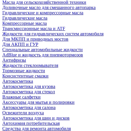
Масла для сельскохозяйственной техники
Доливочные масло для смешанного автопарка
Гидравлические и компрессорные масла
Гидравлические масла
Компрессорные масла
Трансмиссионные масла и ATF
Жидкости для гидравлических систем автомобиля
Для МКПП и приводных мостов
Для АКПП и ГУР
Специальные автомобильные жидкости
AdBlue и жидкость для пневмотормозов
Антифризы
Жидкости стеклоомывателя
Тормозные жидкости
Консистентные смазки
Автокосметика
Автокосметика для кузова
Автокосметика для стекол
Влажные салфетки
Аксессуары для мытья и полировки
Автокосметика для салона
Освежители воздуха
Автокосметика для шин и дисков
Автохимия потребительская
Средства для ремонта автомобиля