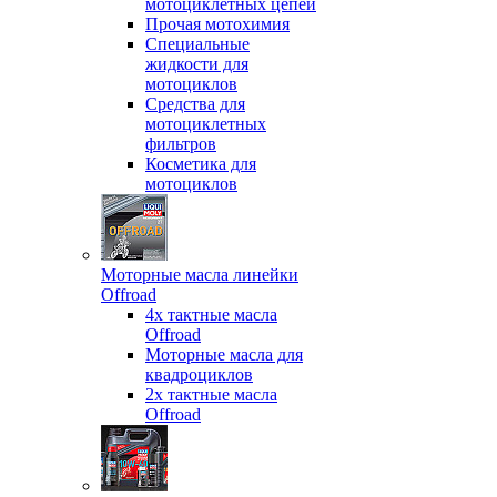
мотоциклетных цепей
Прочая мотохимия
Специальные
жидкости для
мотоциклов
Средства для
мотоциклетных
фильтров
Косметика для
мотоциклов
Моторные масла линейки
Offroad
4х тактные масла
Offroad
Моторные масла для
квадроциклов
2х тактные масла
Offroad