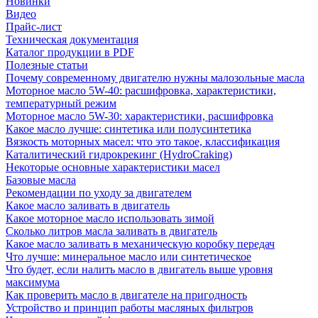
Новинки
Видео
Прайс-лист
Техническая документация
Каталог продукции в PDF
Полезные статьи
Почему современному двигателю нужны малозольные масла
Моторное масло 5W-40: расшифровка, характеристики,
температурный режим
Моторное масло 5W-30: характеристики, расшифровка
Какое масло лучше: синтетика или полусинтетика
Вязкость моторных масел: что это такое, классификация
Каталитический гидрокрекинг (НydroСraking)
Некоторые основные характеристики масел
Базовые масла
Рекомендации по уходу за двигателем
Какое масло заливать в двигатель
Какое моторное масло использовать зимой
Сколько литров масла заливать в двигатель
Какое масло заливать в механическую коробку передач
Что лучше: минеральное масло или синтетическое
Что будет, если налить масло в двигатель выше уровня
максимума
Как проверить масло в двигателе на пригодность
Устройство и принцип работы масляных фильтров