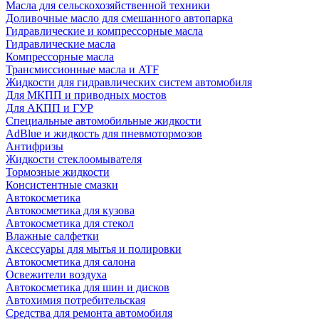
Масла для сельскохозяйственной техники
Доливочные масло для смешанного автопарка
Гидравлические и компрессорные масла
Гидравлические масла
Компрессорные масла
Трансмиссионные масла и ATF
Жидкости для гидравлических систем автомобиля
Для МКПП и приводных мостов
Для АКПП и ГУР
Специальные автомобильные жидкости
AdBlue и жидкость для пневмотормозов
Антифризы
Жидкости стеклоомывателя
Тормозные жидкости
Консистентные смазки
Автокосметика
Автокосметика для кузова
Автокосметика для стекол
Влажные салфетки
Аксессуары для мытья и полировки
Автокосметика для салона
Освежители воздуха
Автокосметика для шин и дисков
Автохимия потребительская
Средства для ремонта автомобиля