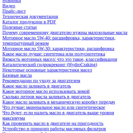
Новинки
Видео
Прайс-лист
Техническая документация
Каталог продукции в PDF
Полезные статьи
Почему современному двигателю нужны малозольные масла
Моторное масло 5W-40: расшифровка, характеристики,
температурный режим
Моторное масло 5W-30: характеристики, расшифровка
Какое масло лучше: синтетика или полусинтетика
Вязкость моторных масел: что это такое, классификация
Каталитический гидрокрекинг (НydroСraking)
Некоторые основные характеристики масел
Базовые масла
Рекомендации по уходу за двигателем
Какое масло заливать в двигатель
Какое моторное масло использовать зимой
Сколько литров масла заливать в двигатель
Какое масло заливать в механическую коробку передач
Что лучше: минеральное масло или синтетическое
Что будет, если налить масло в двигатель выше уровня
максимума
Как проверить масло в двигателе на пригодность
Устройство и принцип работы масляных фильтров