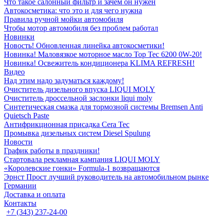
Что такое салонный фильтр и зачем он нужен
Автокосметика: что это и для чего нужна
Правила ручной мойки автомобиля
Чтобы мотор автомобиля без проблем работал
Новинки
Новость! Обновленная линейка автокосметики!
Новинка! Маловязкое моторное масло Top Tec 6200 0W-20!
Новинка! Освежитель кондиционера KLIMA REFRESH!
Видео
Над этим надо задуматься каждому!
Очиститель дизельного впуска LIQUI MOLY
Очиститель дроссельной заслонки liqui moly
Синтетическая смазка для тормозной системы Bremsen Anti
Quietsch Paste
Антифрикционная присадка Cera Tec
Промывка дизельных систем Diesel Spulung
Новости
График работы в праздники!
Стартовала рекламная кампания LIQUI MOLY
«Королевские гонки» Formula-1 возвращаются
Эрнст Прост лучший руководитель на автомобильном рынке
Германии
Доставка и оплата
Контакты
+7 (343) 237-24-00