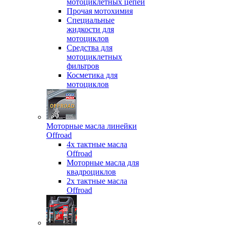
мотоциклетных цепей
Прочая мотохимия
Специальные
жидкости для
мотоциклов
Средства для
мотоциклетных
фильтров
Косметика для
мотоциклов
Моторные масла линейки
Offroad
4х тактные масла
Offroad
Моторные масла для
квадроциклов
2х тактные масла
Offroad