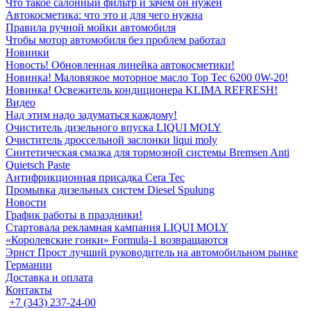
Что такое салонный фильтр и зачем он нужен
Автокосметика: что это и для чего нужна
Правила ручной мойки автомобиля
Чтобы мотор автомобиля без проблем работал
Новинки
Новость! Обновленная линейка автокосметики!
Новинка! Маловязкое моторное масло Top Tec 6200 0W-20!
Новинка! Освежитель кондиционера KLIMA REFRESH!
Видео
Над этим надо задуматься каждому!
Очиститель дизельного впуска LIQUI MOLY
Очиститель дроссельной заслонки liqui moly
Синтетическая смазка для тормозной системы Bremsen Anti
Quietsch Paste
Антифрикционная присадка Cera Tec
Промывка дизельных систем Diesel Spulung
Новости
График работы в праздники!
Стартовала рекламная кампания LIQUI MOLY
«Королевские гонки» Formula-1 возвращаются
Эрнст Прост лучший руководитель на автомобильном рынке
Германии
Доставка и оплата
Контакты
+7 (343) 237-24-00