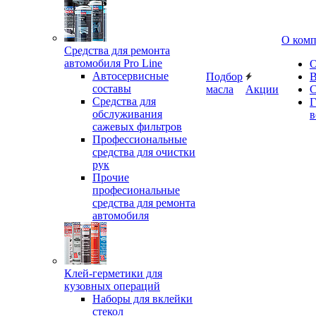
О ком
Средства для ремонта
автомобиля Pro Line
О
Автосервисные
Подбор
В
составы
масла
Акции
С
Средства для
Г
обслуживания
в
сажевых фильтров
Профессиональные
средства для очистки
рук
Прочие
професиональные
средства для ремонта
автомобиля
Клей-герметики для
кузовных операций
Наборы для вклейки
стекол