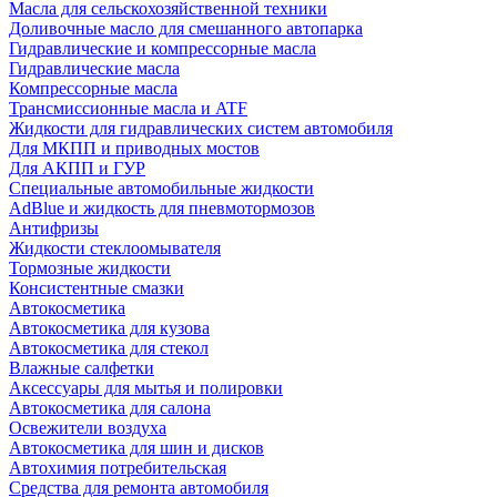
Масла для сельскохозяйственной техники
Доливочные масло для смешанного автопарка
Гидравлические и компрессорные масла
Гидравлические масла
Компрессорные масла
Трансмиссионные масла и ATF
Жидкости для гидравлических систем автомобиля
Для МКПП и приводных мостов
Для АКПП и ГУР
Специальные автомобильные жидкости
AdBlue и жидкость для пневмотормозов
Антифризы
Жидкости стеклоомывателя
Тормозные жидкости
Консистентные смазки
Автокосметика
Автокосметика для кузова
Автокосметика для стекол
Влажные салфетки
Аксессуары для мытья и полировки
Автокосметика для салона
Освежители воздуха
Автокосметика для шин и дисков
Автохимия потребительская
Средства для ремонта автомобиля