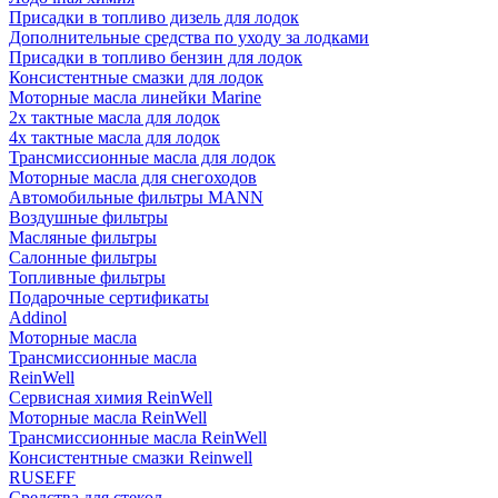
Присадки в топливо дизель для лодок
Дополнительные средства по уходу за лодками
Присадки в топливо бензин для лодок
Консистентные смазки для лодок
Моторные масла линейки Marine
2х тактные масла для лодок
4х тактные масла для лодок
Трансмиссионные масла для лодок
Моторные масла для снегоходов
Автомобильные фильтры MANN
Воздушные фильтры
Масляные фильтры
Салонные фильтры
Топливные фильтры
Подарочные сертификаты
Addinol
Моторные масла
Трансмиссионные масла
ReinWell
Сервисная химия ReinWell
Моторные масла ReinWell
Трансмиссионные масла ReinWell
Консистентные смазки Reinwell
RUSEFF
Средства для стекол