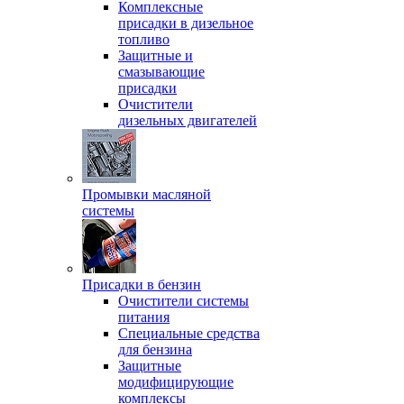
Комплексные
присадки в дизельное
топливо
Защитные и
смазывающие
присадки
Очистители
дизельных двигателей
Промывки масляной
системы
Присадки в бензин
Очистители системы
питания
Специальные срeдства
для бензина
Защитные
модифицирующие
комплексы