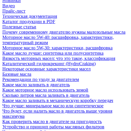
Новинки
Видео
Прайс-лист
Техническая документация
Каталог продукции в PDF
Полезные статьи
Почему современному двигателю нужны малозольные масла
Моторное масло 5W-40: расшифровка, характеристики,
температурный режим
Моторное масло 5W-30: характеристики, расшифровка
Какое масло лучше: синтетика или полусинтетика
Вязкость моторных масел: что это такое, классификация
Каталитический гидрокрекинг (НydroСraking)
Некоторые основные характеристики масел
Базовые масла
Рекомендации по уходу за двигателем
Какое масло заливать в двигатель
Какое моторное масло использовать зимой
Сколько литров масла заливать в двигатель
Какое масло заливать в механическую коробку передач
Что лучше: минеральное масло или синтетическое
Что будет, если налить масло в двигатель выше уровня
максимума
Как проверить масло в двигателе на пригодность
Устройство и принцип работы масляных фильтров