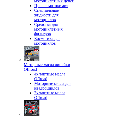
мотоциклетных цепей
Прочая мотохимия
Специальные
жидкости для
мотоциклов
Средства для
мотоциклетных
фильтров
Косметика для
мотоциклов
Моторные масла линейки
Offroad
4х тактные масла
Offroad
Моторные масла для
квадроциклов
2х тактные масла
Offroad