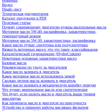
Новинки
Видео
Прайс-лист
Техническая документация
Каталог продукции в PDF
Полезные статьи
Почему современному двигателю нужны малозольные масла
Моторное масло 5W-40: расшифровка, характеристики,
температурный режим
Моторное масло 5W-30: характеристики, расшифровка
Какое масло лучше: синтетика или полусинтетика
Вязкость моторных масел: что это такое, классификация
Каталитический гидрокрекинг (НydroСraking)
Некоторые основные характеристики масел
Базовые масла
Рекомендации по уходу за двигателем
Какое масло заливать в двигатель
Какое моторное масло использовать зимой
Сколько литров масла заливать в двигатель
Какое масло заливать в механическую коробку передач
Что лучше: минеральное масло или синтетическое
Что будет, если налить масло в двигатель выше уровня
максимума
Как проверить масло в двигателе на пригодность
Устройство и принцип работы масляных фильтров