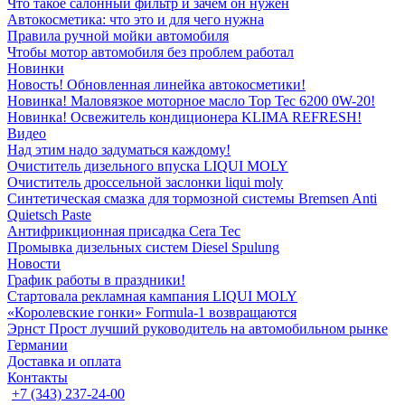
Что такое салонный фильтр и зачем он нужен
Автокосметика: что это и для чего нужна
Правила ручной мойки автомобиля
Чтобы мотор автомобиля без проблем работал
Новинки
Новость! Обновленная линейка автокосметики!
Новинка! Маловязкое моторное масло Top Tec 6200 0W-20!
Новинка! Освежитель кондиционера KLIMA REFRESH!
Видео
Над этим надо задуматься каждому!
Очиститель дизельного впуска LIQUI MOLY
Очиститель дроссельной заслонки liqui moly
Синтетическая смазка для тормозной системы Bremsen Anti
Quietsch Paste
Антифрикционная присадка Cera Tec
Промывка дизельных систем Diesel Spulung
Новости
График работы в праздники!
Стартовала рекламная кампания LIQUI MOLY
«Королевские гонки» Formula-1 возвращаются
Эрнст Прост лучший руководитель на автомобильном рынке
Германии
Доставка и оплата
Контакты
+7 (343) 237-24-00