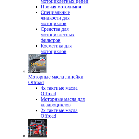
мотоциклетных цепей
Прочая мотохимия
Специальные
жидкости для
мотоциклов
Средства для
мотоциклетных
фильтров
Косметика для
мотоциклов
Моторные масла линейки
Offroad
4х тактные масла
Offroad
Моторные масла для
квадроциклов
2х тактные масла
Offroad