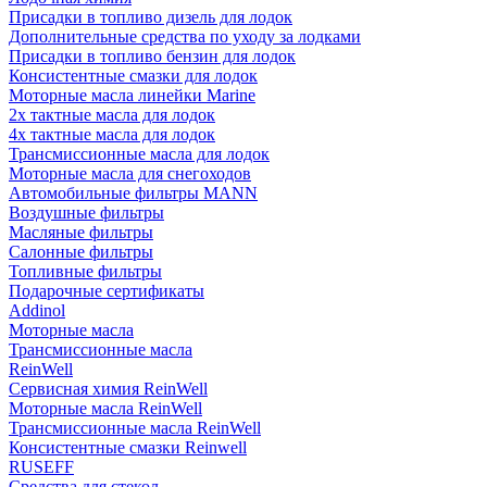
Присадки в топливо дизель для лодок
Дополнительные средства по уходу за лодками
Присадки в топливо бензин для лодок
Консистентные смазки для лодок
Моторные масла линейки Marine
2х тактные масла для лодок
4х тактные масла для лодок
Трансмиссионные масла для лодок
Моторные масла для снегоходов
Автомобильные фильтры MANN
Воздушные фильтры
Масляные фильтры
Салонные фильтры
Топливные фильтры
Подарочные сертификаты
Addinol
Моторные масла
Трансмиссионные масла
ReinWell
Сервисная химия ReinWell
Моторные масла ReinWell
Трансмиссионные масла ReinWell
Консистентные смазки Reinwell
RUSEFF
Средства для стекол