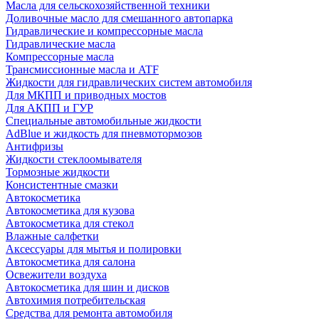
Масла для сельскохозяйственной техники
Доливочные масло для смешанного автопарка
Гидравлические и компрессорные масла
Гидравлические масла
Компрессорные масла
Трансмиссионные масла и ATF
Жидкости для гидравлических систем автомобиля
Для МКПП и приводных мостов
Для АКПП и ГУР
Специальные автомобильные жидкости
AdBlue и жидкость для пневмотормозов
Антифризы
Жидкости стеклоомывателя
Тормозные жидкости
Консистентные смазки
Автокосметика
Автокосметика для кузова
Автокосметика для стекол
Влажные салфетки
Аксессуары для мытья и полировки
Автокосметика для салона
Освежители воздуха
Автокосметика для шин и дисков
Автохимия потребительская
Средства для ремонта автомобиля