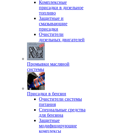
Комплексные
присадки в дизельное
топливо
Защитные и
смазывающие
присадки
Очистители
дизельных двигателей
Промывки масляной
системы
Присадки в бензин
Очистители системы
питания
Специальные срeдства
для бензина
Защитные
модифицирующие
комплексы