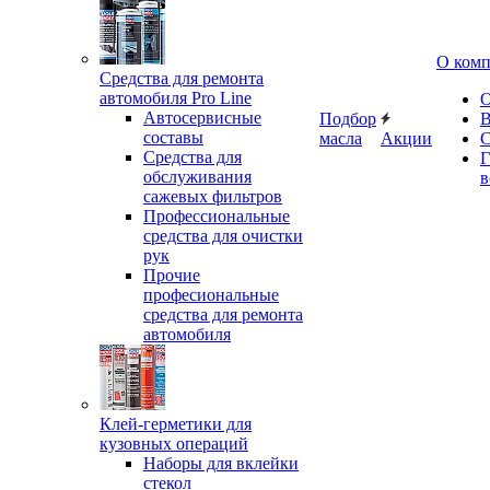
О ком
Средства для ремонта
автомобиля Pro Line
О
Автосервисные
Подбор
В
составы
масла
Акции
С
Средства для
Г
обслуживания
в
сажевых фильтров
Профессиональные
средства для очистки
рук
Прочие
професиональные
средства для ремонта
автомобиля
Клей-герметики для
кузовных операций
Наборы для вклейки
стекол