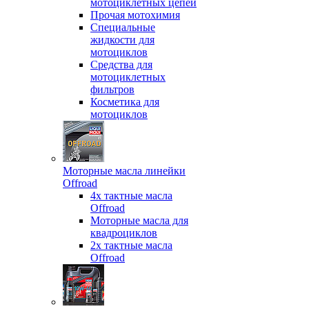
мотоциклетных цепей
Прочая мотохимия
Специальные
жидкости для
мотоциклов
Средства для
мотоциклетных
фильтров
Косметика для
мотоциклов
Моторные масла линейки
Offroad
4х тактные масла
Offroad
Моторные масла для
квадроциклов
2х тактные масла
Offroad