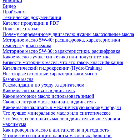
Новинки
Видео
Прайс-лист
Техническая документация
Каталог продукции в PDF
Полезные статьи
Почему современному двигателю нужны малозольные масла
Моторное масло 5W-40: расшифровка, характеристики,
температурный режим
Моторное масло 5W-30: характеристики, расшифровка
Какое масло лучше: синтетика или полусинтетика
Вязкость моторных масел: что это такое, классификация
Каталитический гидрокрекинг (НydroСraking)
Некоторые основные характеристики масел
Базовые масла
Рекомендации по уходу за двигателем
Какое масло заливать в двигатель
Какое моторное масло использовать зимой
Сколько литров масла заливать в двигатель
Какое масло заливать в механическую коробку передач
Что лучше: минеральное масло или синтетическое
Что будет, если налить масло в двигатель выше уровня
максимума
Как проверить масло в двигателе на пригодность
Устройство и принцип работы масляных фильтров