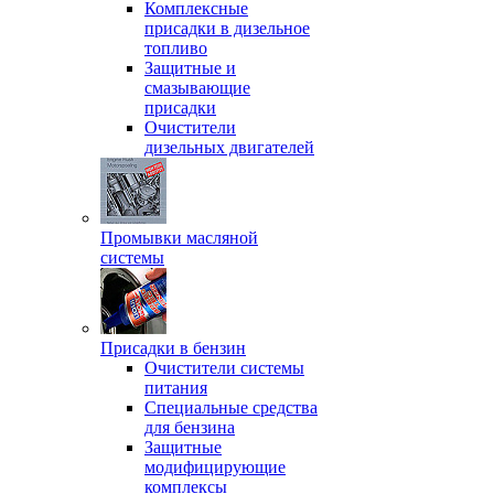
Комплексные
присадки в дизельное
топливо
Защитные и
смазывающие
присадки
Очистители
дизельных двигателей
Промывки масляной
системы
Присадки в бензин
Очистители системы
питания
Специальные срeдства
для бензина
Защитные
модифицирующие
комплексы