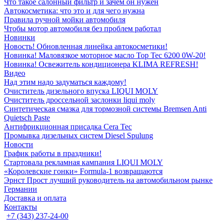
Что такое салонный фильтр и зачем он нужен
Автокосметика: что это и для чего нужна
Правила ручной мойки автомобиля
Чтобы мотор автомобиля без проблем работал
Новинки
Новость! Обновленная линейка автокосметики!
Новинка! Маловязкое моторное масло Top Tec 6200 0W-20!
Новинка! Освежитель кондиционера KLIMA REFRESH!
Видео
Над этим надо задуматься каждому!
Очиститель дизельного впуска LIQUI MOLY
Очиститель дроссельной заслонки liqui moly
Синтетическая смазка для тормозной системы Bremsen Anti
Quietsch Paste
Антифрикционная присадка Cera Tec
Промывка дизельных систем Diesel Spulung
Новости
График работы в праздники!
Стартовала рекламная кампания LIQUI MOLY
«Королевские гонки» Formula-1 возвращаются
Эрнст Прост лучший руководитель на автомобильном рынке
Германии
Доставка и оплата
Контакты
+7 (343) 237-24-00