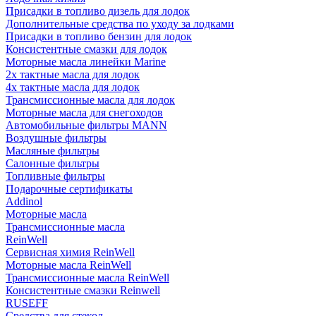
Присадки в топливо дизель для лодок
Дополнительные средства по уходу за лодками
Присадки в топливо бензин для лодок
Консистентные смазки для лодок
Моторные масла линейки Marine
2х тактные масла для лодок
4х тактные масла для лодок
Трансмиссионные масла для лодок
Моторные масла для снегоходов
Автомобильные фильтры MANN
Воздушные фильтры
Масляные фильтры
Салонные фильтры
Топливные фильтры
Подарочные сертификаты
Addinol
Моторные масла
Трансмиссионные масла
ReinWell
Сервисная химия ReinWell
Моторные масла ReinWell
Трансмиссионные масла ReinWell
Консистентные смазки Reinwell
RUSEFF
Средства для стекол