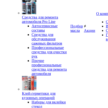
О ком
Средства для ремонта
автомобиля Pro Line
О
Автосервисные
Подбор
В
составы
масла
Акции
С
Средства для
Г
обслуживания
в
сажевых фильтров
Профессиональные
средства для очистки
рук
Прочие
професиональные
средства для ремонта
автомобиля
Клей-герметики для
кузовных операций
Наборы для вклейки
стекол