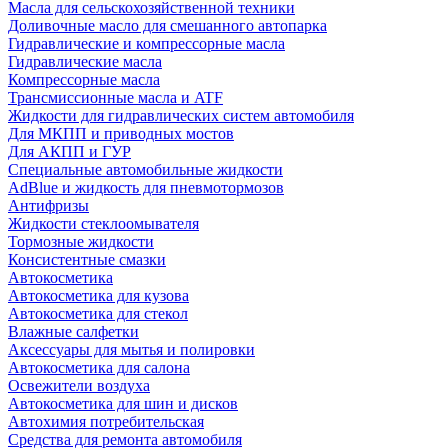
Масла для сельскохозяйственной техники
Доливочные масло для смешанного автопарка
Гидравлические и компрессорные масла
Гидравлические масла
Компрессорные масла
Трансмиссионные масла и ATF
Жидкости для гидравлических систем автомобиля
Для МКПП и приводных мостов
Для АКПП и ГУР
Специальные автомобильные жидкости
AdBlue и жидкость для пневмотормозов
Антифризы
Жидкости стеклоомывателя
Тормозные жидкости
Консистентные смазки
Автокосметика
Автокосметика для кузова
Автокосметика для стекол
Влажные салфетки
Аксессуары для мытья и полировки
Автокосметика для салона
Освежители воздуха
Автокосметика для шин и дисков
Автохимия потребительская
Средства для ремонта автомобиля