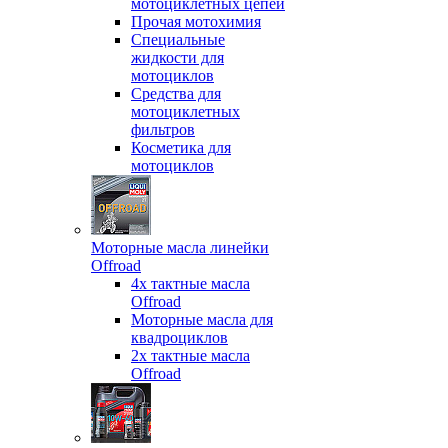
мотоциклетных цепей
Прочая мотохимия
Специальные
жидкости для
мотоциклов
Средства для
мотоциклетных
фильтров
Косметика для
мотоциклов
Моторные масла линейки
Offroad
4х тактные масла
Offroad
Моторные масла для
квадроциклов
2х тактные масла
Offroad