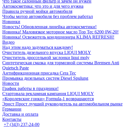
Что такое салонный фильтр и зачем он нужен
Автокосметика: что это и для чего нужна
Правила ручной мойки автомобиля
Чтобы мотор автомобиля без проблем работал
Новинки
Новость! Обновленная линейка автокосметики!
Новинка! Маловязкое моторное масло Top Tec 6200 0W-20!
Новинка! Освежитель кондиционера KLIMA REFRESH!
Видео
Над этим надо задуматься каждому!
Очиститель дизельного впуска LIQUI MOLY
Очиститель дроссельной заслонки liqui moly
Синтетическая смазка для тормозной системы Bremsen Anti
Quietsch Paste
Антифрикционная присадка Cera Tec
Промывка дизельных систем Diesel Spulung
Новости
График работы в праздники!
Стартовала рекламная кампания LIQUI MOLY
«Королевские гонки» Formula-1 возвращаются
Эрнст Прост лучший руководитель на автомобильном рынке
Германии
Доставка и оплата
Контакты
+7 (343) 237-24-00