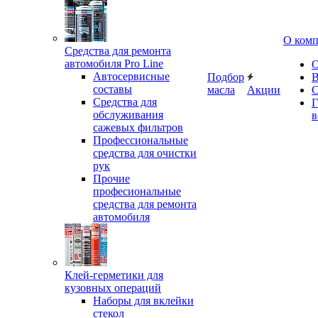
О ком
Средства для ремонта
автомобиля Pro Line
О
Автосервисные
Подбор
В
составы
масла
Акции
С
Средства для
Г
обслуживания
в
сажевых фильтров
Профессиональные
средства для очистки
рук
Прочие
професиональные
средства для ремонта
автомобиля
Клей-герметики для
кузовных операций
Наборы для вклейки
стекол