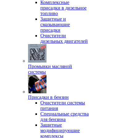
Комплексные
присадки в дизельное
топливо
Защитные и
смазывающие
присадки
Очистители
дизельных двигателей
Промывки масляной
системы
Присадки в бензин
Очистители системы
питания
Специальные срeдства
для бензина
Защитные
модифицирующие
комплексы