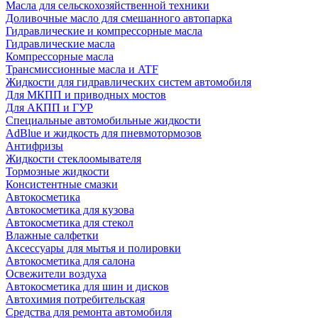
Масла для сельскохозяйственной техники
Доливочные масло для смешанного автопарка
Гидравлические и компрессорные масла
Гидравлические масла
Компрессорные масла
Трансмиссионные масла и ATF
Жидкости для гидравлических систем автомобиля
Для МКПП и приводных мостов
Для АКПП и ГУР
Специальные автомобильные жидкости
AdBlue и жидкость для пневмотормозов
Антифризы
Жидкости стеклоомывателя
Тормозные жидкости
Консистентные смазки
Автокосметика
Автокосметика для кузова
Автокосметика для стекол
Влажные салфетки
Аксессуары для мытья и полировки
Автокосметика для салона
Освежители воздуха
Автокосметика для шин и дисков
Автохимия потребительская
Средства для ремонта автомобиля