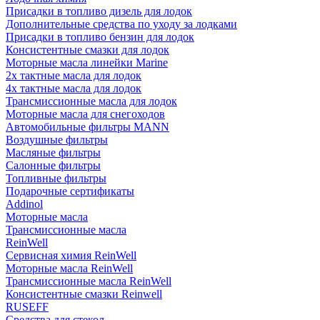
Присадки в топливо дизель для лодок
Дополнительные средства по уходу за лодками
Присадки в топливо бензин для лодок
Консистентные смазки для лодок
Моторные масла линейки Marine
2х тактные масла для лодок
4х тактные масла для лодок
Трансмиссионные масла для лодок
Моторные масла для снегоходов
Автомобильные фильтры MANN
Воздушные фильтры
Масляные фильтры
Салонные фильтры
Топливные фильтры
Подарочные сертификаты
Addinol
Моторные масла
Трансмиссионные масла
ReinWell
Сервисная химия ReinWell
Моторные масла ReinWell
Трансмиссионные масла ReinWell
Консистентные смазки Reinwell
RUSEFF
Средства для стекол