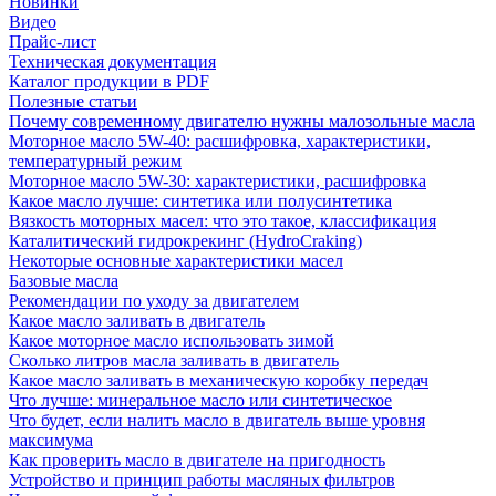
Новинки
Видео
Прайс-лист
Техническая документация
Каталог продукции в PDF
Полезные статьи
Почему современному двигателю нужны малозольные масла
Моторное масло 5W-40: расшифровка, характеристики,
температурный режим
Моторное масло 5W-30: характеристики, расшифровка
Какое масло лучше: синтетика или полусинтетика
Вязкость моторных масел: что это такое, классификация
Каталитический гидрокрекинг (НydroСraking)
Некоторые основные характеристики масел
Базовые масла
Рекомендации по уходу за двигателем
Какое масло заливать в двигатель
Какое моторное масло использовать зимой
Сколько литров масла заливать в двигатель
Какое масло заливать в механическую коробку передач
Что лучше: минеральное масло или синтетическое
Что будет, если налить масло в двигатель выше уровня
максимума
Как проверить масло в двигателе на пригодность
Устройство и принцип работы масляных фильтров