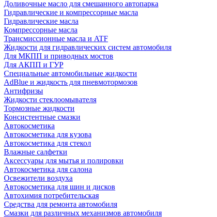
Доливочные масло для смешанного автопарка
Гидравлические и компрессорные масла
Гидравлические масла
Компрессорные масла
Трансмиссионные масла и ATF
Жидкости для гидравлических систем автомобиля
Для МКПП и приводных мостов
Для АКПП и ГУР
Специальные автомобильные жидкости
AdBlue и жидкость для пневмотормозов
Антифризы
Жидкости стеклоомывателя
Тормозные жидкости
Консистентные смазки
Автокосметика
Автокосметика для кузова
Автокосметика для стекол
Влажные салфетки
Аксессуары для мытья и полировки
Автокосметика для салона
Освежители воздуха
Автокосметика для шин и дисков
Автохимия потребительская
Средства для ремонта автомобиля
Смазки для различных механизмов автомобиля