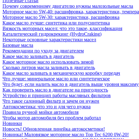
Полезные статьи
Почему современному двигателю нужны малозольные масла
Моторное масло 5W-40: расшифровка, характеристики, темпе
Моторное масло 5W-30: характеристики, расшифровка
Какое масло лучше: синтетика или полусинтетика
Вязкость моторных масел: что это такое, классификация
Каталитический гидрокрекинг (НydroСraking)
Некоторые основные характеристики масел
Базовые масла
Рекомендации по уходу за двигателем
Какое масло заливать в двигатель
Какое моторное масло использовать зимой
Сколько литров масла заливать в двигатель
Какое масло заливать в механическую коробку передач
Что лучше: минеральное масло или синтетическое
Что будет, если налить масло в двигатель выше уровня максим
Как проверить масло в двигателе на пригодность
Устройство и принцип работы масляных фильтров
Что такое салонный фильтр и зачем он нужен
Автокосметика: что это и для чего нужна
Правила ручной мойки автомобиля
Чтобы мотор автомобиля без проблем работал
Новинки
Новость! Обновленная линейка автокосметики!
Новинка! Маловязкое моторное масло Top Tec 6200 0W-20!