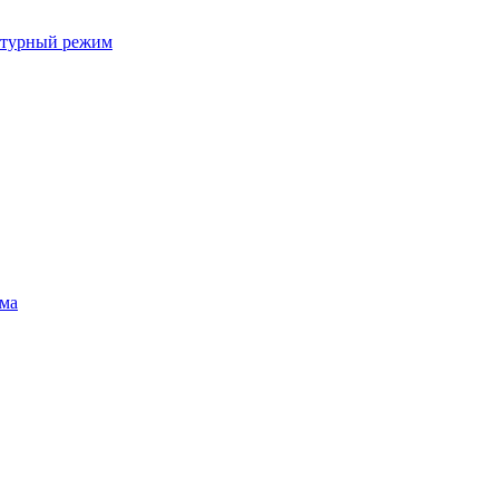
ратурный режим
ума