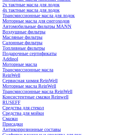
2х тактные масла для лодок
4х тактные масла для лодок
Трансмиссионные масла для лодок
Моторные масла для снегоходов
Автомобильные фильтры MANN
Воздушные фильтры
Масляные фильтры
Салонные фильтры
Топливные фильтры
Подарочные сертификаты
Addinol
Моторные масла
Трансмиссионные масла
ReinWell
Сервисная химия ReinWell
Моторные масла ReinWell
Трансмиссионные масла ReinWell
Консистентные смазки Reinwell
RUSEFF
Средства для стекол
Средства для мойки
Смазки
Присадки
Антикоррозионные составы
Салфетки влажные и средства для рук