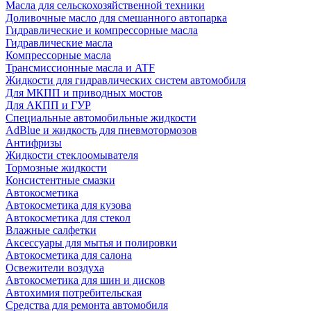
Масла для сельскохозяйственной техники
Доливочные масло для смешанного автопарка
Гидравлические и компрессорные масла
Гидравлические масла
Компрессорные масла
Трансмиссионные масла и ATF
Жидкости для гидравлических систем автомобиля
Для МКПП и приводных мостов
Для АКПП и ГУР
Специальные автомобильные жидкости
AdBlue и жидкость для пневмотормозов
Антифризы
Жидкости стеклоомывателя
Тормозные жидкости
Консистентные смазки
Автокосметика
Автокосметика для кузова
Автокосметика для стекол
Влажные салфетки
Аксессуары для мытья и полировки
Автокосметика для салона
Освежители воздуха
Автокосметика для шин и дисков
Автохимия потребительская
Средства для ремонта автомобиля