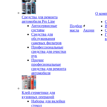
О ком
Средства для ремонта
автомобиля Pro Line
О
Автосервисные
Подбор
В
составы
масла
Акции
С
Средства для
Г
обслуживания
в
сажевых фильтров
Профессиональные
средства для очистки
рук
Прочие
професиональные
средства для ремонта
автомобиля
Клей-герметики для
кузовных операций
Наборы для вклейки
стекол