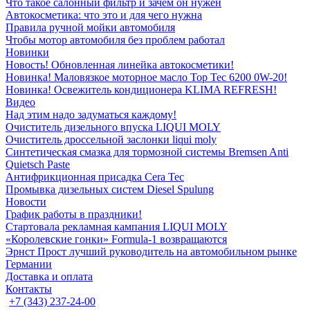
Что такое салонный фильтр и зачем он нужен
Автокосметика: что это и для чего нужна
Правила ручной мойки автомобиля
Чтобы мотор автомобиля без проблем работал
Новинки
Новость! Обновленная линейка автокосметики!
Новинка! Маловязкое моторное масло Top Tec 6200 0W-20!
Новинка! Освежитель кондиционера KLIMA REFRESH!
Видео
Над этим надо задуматься каждому!
Очиститель дизельного впуска LIQUI MOLY
Очиститель дроссельной заслонки liqui moly
Синтетическая смазка для тормозной системы Bremsen Anti
Quietsch Paste
Антифрикционная присадка Cera Tec
Промывка дизельных систем Diesel Spulung
Новости
График работы в праздники!
Стартовала рекламная кампания LIQUI MOLY
«Королевские гонки» Formula-1 возвращаются
Эрнст Прост лучший руководитель на автомобильном рынке
Германии
Доставка и оплата
Контакты
+7 (343) 237-24-00