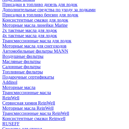
Присадки в топливо дизель для лодок
Дополнительные средства по уходу за лодками
Присадки в топливо бензин для лодок
Консистентные смазки для лодок
Моторные масла линейки Marine
2х тактные масла для лодок
4х тактные масла для лодок
Трансмиссионные масла для лодок
Моторные масла для снегоходов
Автомобильные фильтры MANN
Воздушные фильтры
Масляные фильтры
Салонные фильтры
Топливные фильтры
Подарочные сертификаты
Addinol
Моторные масла
Трансмиссионные масла
ReinWell
Сервисная химия ReinWell
Моторные масла ReinWell
Трансмиссионные масла ReinWell
Консистентные смазки Reinwell
RUSEFF
Средства для стекол