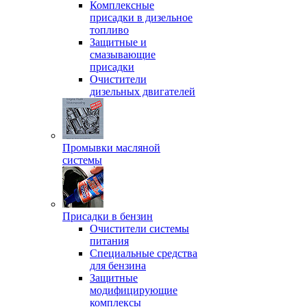
Комплексные
присадки в дизельное
топливо
Защитные и
смазывающие
присадки
Очистители
дизельных двигателей
Промывки масляной
системы
Присадки в бензин
Очистители системы
питания
Специальные срeдства
для бензина
Защитные
модифицирующие
комплексы