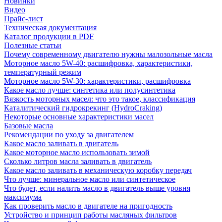
Новинки
Видео
Прайс-лист
Техническая документация
Каталог продукции в PDF
Полезные статьи
Почему современному двигателю нужны малозольные масла
Моторное масло 5W-40: расшифровка, характеристики,
температурный режим
Моторное масло 5W-30: характеристики, расшифровка
Какое масло лучше: синтетика или полусинтетика
Вязкость моторных масел: что это такое, классификация
Каталитический гидрокрекинг (НydroСraking)
Некоторые основные характеристики масел
Базовые масла
Рекомендации по уходу за двигателем
Какое масло заливать в двигатель
Какое моторное масло использовать зимой
Сколько литров масла заливать в двигатель
Какое масло заливать в механическую коробку передач
Что лучше: минеральное масло или синтетическое
Что будет, если налить масло в двигатель выше уровня
максимума
Как проверить масло в двигателе на пригодность
Устройство и принцип работы масляных фильтров