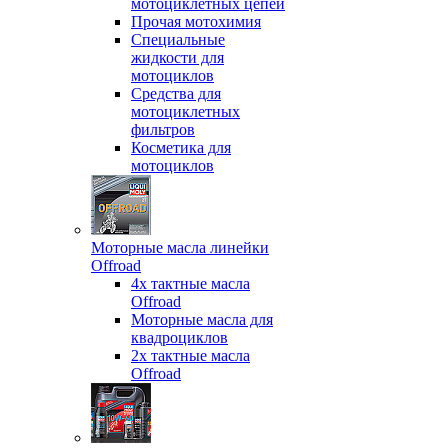
мотоциклетных цепей
Прочая мотохимия
Специальные
жидкости для
мотоциклов
Средства для
мотоциклетных
фильтров
Косметика для
мотоциклов
Моторные масла линейки
Offroad
4х тактные масла
Offroad
Моторные масла для
квадроциклов
2х тактные масла
Offroad