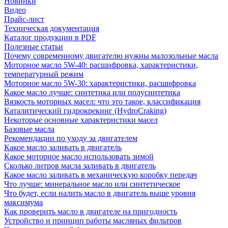
Новинки
Видео
Прайс-лист
Техническая документация
Каталог продукции в PDF
Полезные статьи
Почему современному двигателю нужны малозольные масла
Моторное масло 5W-40: расшифровка, характеристики,
температурный режим
Моторное масло 5W-30: характеристики, расшифровка
Какое масло лучше: синтетика или полусинтетика
Вязкость моторных масел: что это такое, классификация
Каталитический гидрокрекинг (НydroСraking)
Некоторые основные характеристики масел
Базовые масла
Рекомендации по уходу за двигателем
Какое масло заливать в двигатель
Какое моторное масло использовать зимой
Сколько литров масла заливать в двигатель
Какое масло заливать в механическую коробку передач
Что лучше: минеральное масло или синтетическое
Что будет, если налить масло в двигатель выше уровня
максимума
Как проверить масло в двигателе на пригодность
Устройство и принцип работы масляных фильтров