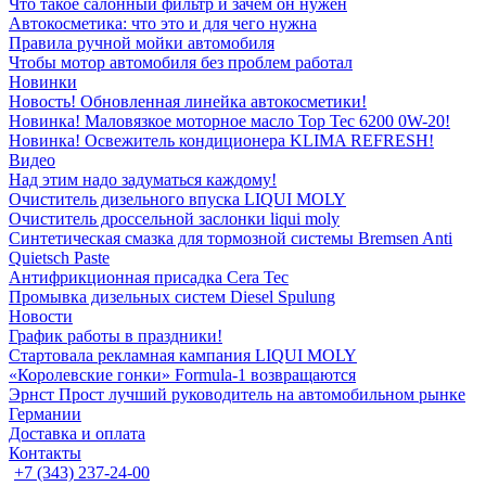
Что такое салонный фильтр и зачем он нужен
Автокосметика: что это и для чего нужна
Правила ручной мойки автомобиля
Чтобы мотор автомобиля без проблем работал
Новинки
Новость! Обновленная линейка автокосметики!
Новинка! Маловязкое моторное масло Top Tec 6200 0W-20!
Новинка! Освежитель кондиционера KLIMA REFRESH!
Видео
Над этим надо задуматься каждому!
Очиститель дизельного впуска LIQUI MOLY
Очиститель дроссельной заслонки liqui moly
Синтетическая смазка для тормозной системы Bremsen Anti
Quietsch Paste
Антифрикционная присадка Cera Tec
Промывка дизельных систем Diesel Spulung
Новости
График работы в праздники!
Стартовала рекламная кампания LIQUI MOLY
«Королевские гонки» Formula-1 возвращаются
Эрнст Прост лучший руководитель на автомобильном рынке
Германии
Доставка и оплата
Контакты
+7 (343) 237-24-00