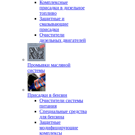
Комплексные
присадки в дизельное
топливо
Защитные и
смазывающие
присадки
Очистители
дизельных двигателей
Промывки масляной
системы
Присадки в бензин
Очистители системы
питания
Специальные срeдства
для бензина
Защитные
модифицирующие
комплексы