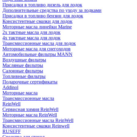
Присадки в топливо дизель для лодок
Дополнительные средства по уходу за лодками
Присадки в топливо бензин для лодок
Консистентные смазки для лодок
Моторные масла линейки Marine
2х тактные масла для лодок
4х тактные масла для лодок
Трансмиссионные масла для лодок
Моторные масла для снегоходов
Автомобильные фильтры MANN
Воздушные фильтры
Масляные фильтры
Салонные фильтры
Топливные фильтры
Подарочные сертификаты
Addinol
Моторные масла
Трансмиссионные масла
ReinWell
Сервисная химия ReinWell
Моторные масла ReinWell
Трансмиссионные масла ReinWell
Консистентные смазки Reinwell
RUSEFF
Средства для стекол