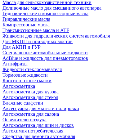
Масла для сельскохозяйственной техники
Доливочные масло для смешанного автопарка
Гидравлические и компрессорные масла
Гидравлические масла
Компрессорные масла
Трансмиссионные масла и ATF
Жидкости для гидравлических систем автомобиля
Для МКПП и приводных мостов
Для АКПП и ГУР
Специальные автомобильные жидкости
AdBlue и жидкость для пневмотормозов
Антифризы
Жидкости стеклоомывателя
Тормозные жидкости
Консистентные смазки
Автокосметика
Автокосметика для кузова
Автокосметика для стекол
Влажные салфетки
Аксессуары для мытья и полировки
Автокосметика для салона
Освежители воздуха
Автокосметика для шин и дисков
Автохимия потребительская
Средства для ремонта автомобиля