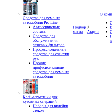
О ком
Средства для ремонта
автомобиля Pro Line
О
Автосервисные
Подбор
В
составы
масла
Акции
С
Средства для
Г
обслуживания
в
сажевых фильтров
Профессиональные
средства для очистки
рук
Прочие
професиональные
средства для ремонта
автомобиля
Клей-герметики для
кузовных операций
Наборы для вклейки
стекол