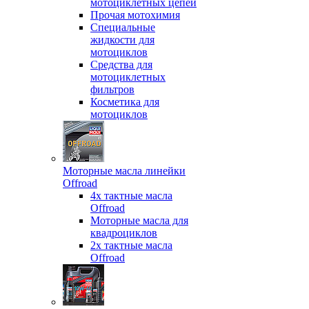
мотоциклетных цепей
Прочая мотохимия
Специальные
жидкости для
мотоциклов
Средства для
мотоциклетных
фильтров
Косметика для
мотоциклов
Моторные масла линейки
Offroad
4х тактные масла
Offroad
Моторные масла для
квадроциклов
2х тактные масла
Offroad