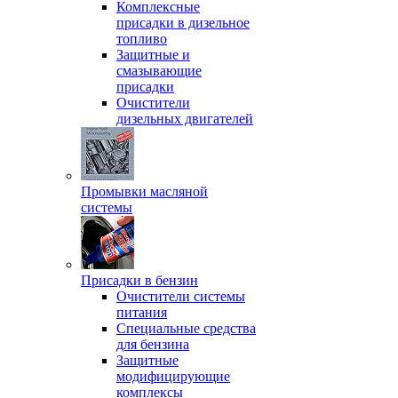
Комплексные
присадки в дизельное
топливо
Защитные и
смазывающие
присадки
Очистители
дизельных двигателей
Промывки масляной
системы
Присадки в бензин
Очистители системы
питания
Специальные срeдства
для бензина
Защитные
модифицирующие
комплексы