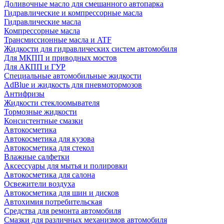
Доливочные масло для смешанного автопарка
Гидравлические и компрессорные масла
Гидравлические масла
Компрессорные масла
Трансмиссионные масла и ATF
Жидкости для гидравлических систем автомобиля
Для МКПП и приводных мостов
Для АКПП и ГУР
Специальные автомобильные жидкости
AdBlue и жидкость для пневмотормозов
Антифризы
Жидкости стеклоомывателя
Тормозные жидкости
Консистентные смазки
Автокосметика
Автокосметика для кузова
Автокосметика для стекол
Влажные салфетки
Аксессуары для мытья и полировки
Автокосметика для салона
Освежители воздуха
Автокосметика для шин и дисков
Автохимия потребительская
Средства для ремонта автомобиля
Смазки для различных механизмов автомобиля