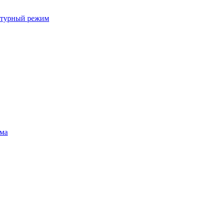
ратурный режим
ума