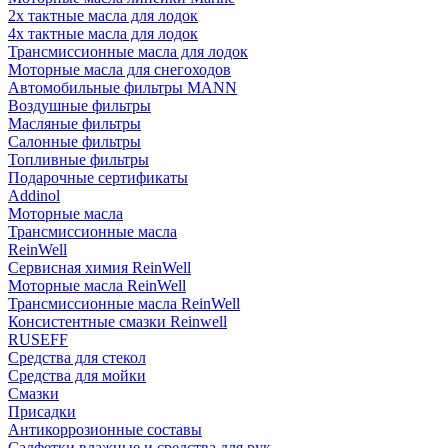
2х тактные масла для лодок
4х тактные масла для лодок
Трансмиссионные масла для лодок
Моторные масла для снегоходов
Автомобильные фильтры MANN
Воздушные фильтры
Масляные фильтры
Салонные фильтры
Топливные фильтры
Подарочные сертификаты
Addinol
Моторные масла
Трансмиссионные масла
ReinWell
Сервисная химия ReinWell
Моторные масла ReinWell
Трансмиссионные масла ReinWell
Консистентные смазки Reinwell
RUSEFF
Средства для стекол
Средства для мойки
Смазки
Присадки
Антикоррозионные составы
Салфетки влажные и средства для рук