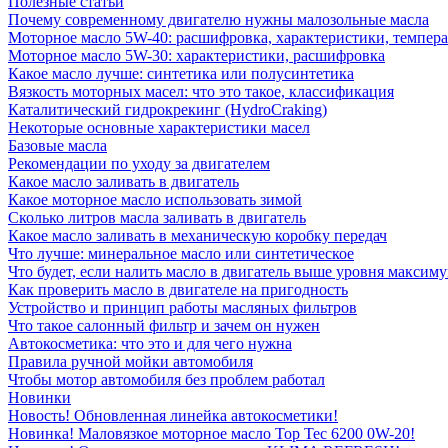
Полезные статьи
Почему современному двигателю нужны малозольные масла
Моторное масло 5W-40: расшифровка, характеристики, темпе
Моторное масло 5W-30: характеристики, расшифровка
Какое масло лучше: синтетика или полусинтетика
Вязкость моторных масел: что это такое, классификация
Каталитический гидрокрекинг (НydroСraking)
Некоторые основные характеристики масел
Базовые масла
Рекомендации по уходу за двигателем
Какое масло заливать в двигатель
Какое моторное масло использовать зимой
Сколько литров масла заливать в двигатель
Какое масло заливать в механическую коробку передач
Что лучше: минеральное масло или синтетическое
Что будет, если налить масло в двигатель выше уровня максим
Как проверить масло в двигателе на пригодность
Устройство и принцип работы масляных фильтров
Что такое салонный фильтр и зачем он нужен
Автокосметика: что это и для чего нужна
Правила ручной мойки автомобиля
Чтобы мотор автомобиля без проблем работал
Новинки
Новость! Обновленная линейка автокосметики!
Новинка! Маловязкое моторное масло Top Tec 6200 0W-20!