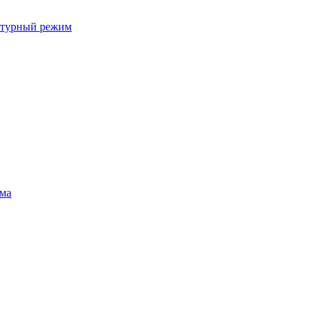
ратурный режим
ума