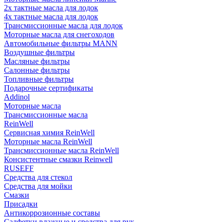
2х тактные масла для лодок
4х тактные масла для лодок
Трансмиссионные масла для лодок
Моторные масла для снегоходов
Автомобильные фильтры MANN
Воздушные фильтры
Масляные фильтры
Салонные фильтры
Топливные фильтры
Подарочные сертификаты
Addinol
Моторные масла
Трансмиссионные масла
ReinWell
Сервисная химия ReinWell
Моторные масла ReinWell
Трансмиссионные масла ReinWell
Консистентные смазки Reinwell
RUSEFF
Средства для стекол
Средства для мойки
Смазки
Присадки
Антикоррозионные составы
Салфетки влажные и средства для рук