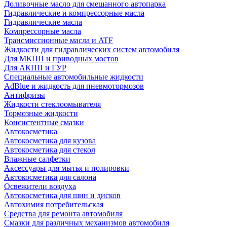
Доливочные масло для смешанного автопарка
Гидравлические и компрессорные масла
Гидравлические масла
Компрессорные масла
Трансмиссионные масла и ATF
Жидкости для гидравлических систем автомобиля
Для МКПП и приводных мостов
Для АКПП и ГУР
Специальные автомобильные жидкости
AdBlue и жидкость для пневмотормозов
Антифризы
Жидкости стеклоомывателя
Тормозные жидкости
Консистентные смазки
Автокосметика
Автокосметика для кузова
Автокосметика для стекол
Влажные салфетки
Аксессуары для мытья и полировки
Автокосметика для салона
Освежители воздуха
Автокосметика для шин и дисков
Автохимия потребительская
Средства для ремонта автомобиля
Смазки для различных механизмов автомобиля