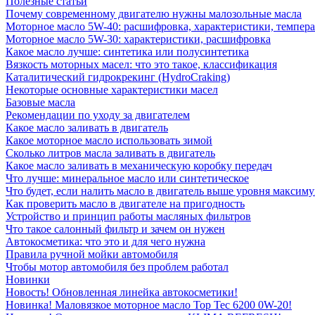
Полезные статьи
Почему современному двигателю нужны малозольные масла
Моторное масло 5W-40: расшифровка, характеристики, темпе
Моторное масло 5W-30: характеристики, расшифровка
Какое масло лучше: синтетика или полусинтетика
Вязкость моторных масел: что это такое, классификация
Каталитический гидрокрекинг (НydroСraking)
Некоторые основные характеристики масел
Базовые масла
Рекомендации по уходу за двигателем
Какое масло заливать в двигатель
Какое моторное масло использовать зимой
Сколько литров масла заливать в двигатель
Какое масло заливать в механическую коробку передач
Что лучше: минеральное масло или синтетическое
Что будет, если налить масло в двигатель выше уровня максим
Как проверить масло в двигателе на пригодность
Устройство и принцип работы масляных фильтров
Что такое салонный фильтр и зачем он нужен
Автокосметика: что это и для чего нужна
Правила ручной мойки автомобиля
Чтобы мотор автомобиля без проблем работал
Новинки
Новость! Обновленная линейка автокосметики!
Новинка! Маловязкое моторное масло Top Tec 6200 0W-20!