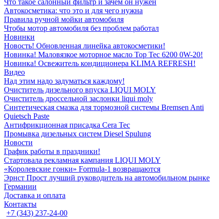
Что такое салонный фильтр и зачем он нужен
Автокосметика: что это и для чего нужна
Правила ручной мойки автомобиля
Чтобы мотор автомобиля без проблем работал
Новинки
Новость! Обновленная линейка автокосметики!
Новинка! Маловязкое моторное масло Top Tec 6200 0W-20!
Новинка! Освежитель кондиционера KLIMA REFRESH!
Видео
Над этим надо задуматься каждому!
Очиститель дизельного впуска LIQUI MOLY
Очиститель дроссельной заслонки liqui moly
Синтетическая смазка для тормозной системы Bremsen Anti
Quietsch Paste
Антифрикционная присадка Cera Tec
Промывка дизельных систем Diesel Spulung
Новости
График работы в праздники!
Стартовала рекламная кампания LIQUI MOLY
«Королевские гонки» Formula-1 возвращаются
Эрнст Прост лучший руководитель на автомобильном рынке
Германии
Доставка и оплата
Контакты
+7 (343) 237-24-00