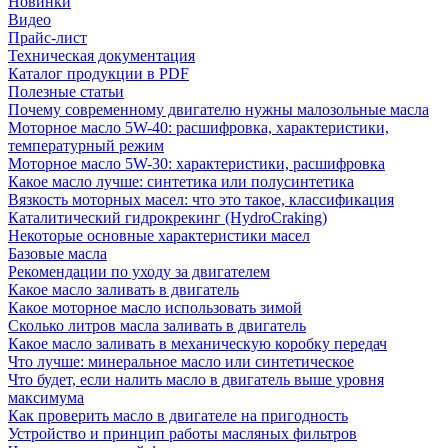
Новинки
Видео
Прайс-лист
Техническая документация
Каталог продукции в PDF
Полезные статьи
Почему современному двигателю нужны малозольные масла
Моторное масло 5W-40: расшифровка, характеристики,
температурный режим
Моторное масло 5W-30: характеристики, расшифровка
Какое масло лучше: синтетика или полусинтетика
Вязкость моторных масел: что это такое, классификация
Каталитический гидрокрекинг (НydroСraking)
Некоторые основные характеристики масел
Базовые масла
Рекомендации по уходу за двигателем
Какое масло заливать в двигатель
Какое моторное масло использовать зимой
Сколько литров масла заливать в двигатель
Какое масло заливать в механическую коробку передач
Что лучше: минеральное масло или синтетическое
Что будет, если налить масло в двигатель выше уровня
максимума
Как проверить масло в двигателе на пригодность
Устройство и принцип работы масляных фильтров