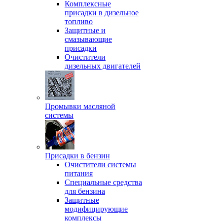
Комплексные
присадки в дизельное
топливо
Защитные и
смазывающие
присадки
Очистители
дизельных двигателей
Промывки масляной
системы
Присадки в бензин
Очистители системы
питания
Специальные срeдства
для бензина
Защитные
модифицирующие
комплексы