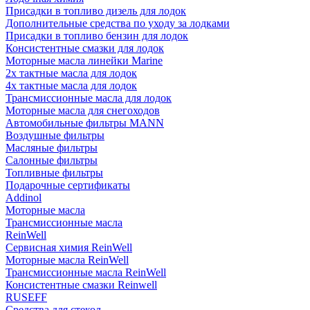
Присадки в топливо дизель для лодок
Дополнительные средства по уходу за лодками
Присадки в топливо бензин для лодок
Консистентные смазки для лодок
Моторные масла линейки Marine
2х тактные масла для лодок
4х тактные масла для лодок
Трансмиссионные масла для лодок
Моторные масла для снегоходов
Автомобильные фильтры MANN
Воздушные фильтры
Масляные фильтры
Салонные фильтры
Топливные фильтры
Подарочные сертификаты
Addinol
Моторные масла
Трансмиссионные масла
ReinWell
Сервисная химия ReinWell
Моторные масла ReinWell
Трансмиссионные масла ReinWell
Консистентные смазки Reinwell
RUSEFF
Средства для стекол