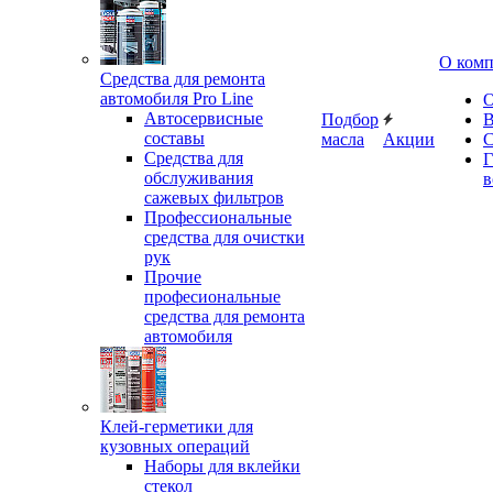
О ком
Средства для ремонта
автомобиля Pro Line
О
Автосервисные
Подбор
В
составы
масла
Акции
С
Средства для
Г
обслуживания
в
сажевых фильтров
Профессиональные
средства для очистки
рук
Прочие
професиональные
средства для ремонта
автомобиля
Клей-герметики для
кузовных операций
Наборы для вклейки
стекол