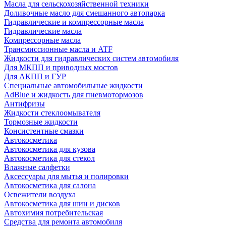
Масла для сельскохозяйственной техники
Доливочные масло для смешанного автопарка
Гидравлические и компрессорные масла
Гидравлические масла
Компрессорные масла
Трансмиссионные масла и ATF
Жидкости для гидравлических систем автомобиля
Для МКПП и приводных мостов
Для АКПП и ГУР
Специальные автомобильные жидкости
AdBlue и жидкость для пневмотормозов
Антифризы
Жидкости стеклоомывателя
Тормозные жидкости
Консистентные смазки
Автокосметика
Автокосметика для кузова
Автокосметика для стекол
Влажные салфетки
Аксессуары для мытья и полировки
Автокосметика для салона
Освежители воздуха
Автокосметика для шин и дисков
Автохимия потребительская
Средства для ремонта автомобиля