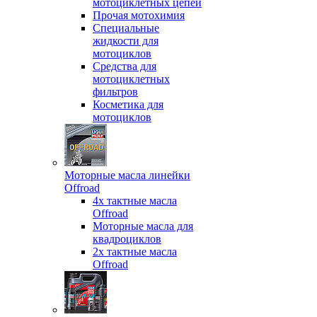
мотоциклетных цепей
Прочая мотохимия
Специальные
жидкости для
мотоциклов
Средства для
мотоциклетных
фильтров
Косметика для
мотоциклов
Моторные масла линейки
Offroad
4х тактные масла
Offroad
Моторные масла для
квадроциклов
2х тактные масла
Offroad