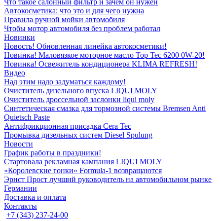
Что такое салонный фильтр и зачем он нужен
Автокосметика: что это и для чего нужна
Правила ручной мойки автомобиля
Чтобы мотор автомобиля без проблем работал
Новинки
Новость! Обновленная линейка автокосметики!
Новинка! Маловязкое моторное масло Top Tec 6200 0W-20!
Новинка! Освежитель кондиционера KLIMA REFRESH!
Видео
Над этим надо задуматься каждому!
Очиститель дизельного впуска LIQUI MOLY
Очиститель дроссельной заслонки liqui moly
Синтетическая смазка для тормозной системы Bremsen Anti
Quietsch Paste
Антифрикционная присадка Cera Tec
Промывка дизельных систем Diesel Spulung
Новости
График работы в праздники!
Стартовала рекламная кампания LIQUI MOLY
«Королевские гонки» Formula-1 возвращаются
Эрнст Прост лучший руководитель на автомобильном рынке
Германии
Доставка и оплата
Контакты
+7 (343) 237-24-00