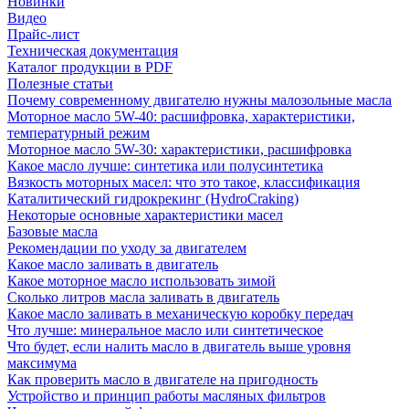
Новинки
Видео
Прайс-лист
Техническая документация
Каталог продукции в PDF
Полезные статьи
Почему современному двигателю нужны малозольные масла
Моторное масло 5W-40: расшифровка, характеристики,
температурный режим
Моторное масло 5W-30: характеристики, расшифровка
Какое масло лучше: синтетика или полусинтетика
Вязкость моторных масел: что это такое, классификация
Каталитический гидрокрекинг (НydroСraking)
Некоторые основные характеристики масел
Базовые масла
Рекомендации по уходу за двигателем
Какое масло заливать в двигатель
Какое моторное масло использовать зимой
Сколько литров масла заливать в двигатель
Какое масло заливать в механическую коробку передач
Что лучше: минеральное масло или синтетическое
Что будет, если налить масло в двигатель выше уровня
максимума
Как проверить масло в двигателе на пригодность
Устройство и принцип работы масляных фильтров