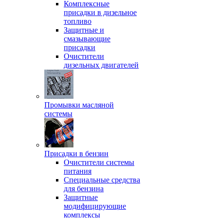
Комплексные
присадки в дизельное
топливо
Защитные и
смазывающие
присадки
Очистители
дизельных двигателей
Промывки масляной
системы
Присадки в бензин
Очистители системы
питания
Специальные срeдства
для бензина
Защитные
модифицирующие
комплексы