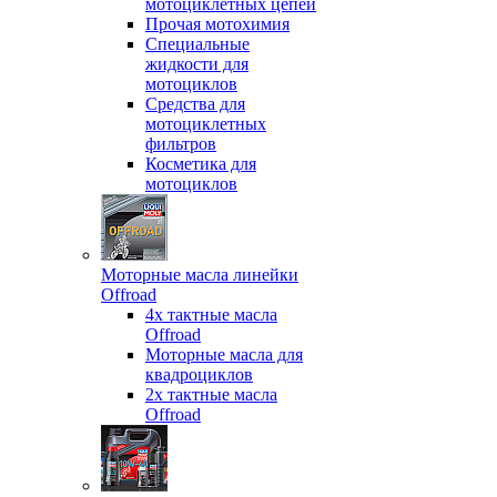
мотоциклетных цепей
Прочая мотохимия
Специальные
жидкости для
мотоциклов
Средства для
мотоциклетных
фильтров
Косметика для
мотоциклов
Моторные масла линейки
Offroad
4х тактные масла
Offroad
Моторные масла для
квадроциклов
2х тактные масла
Offroad