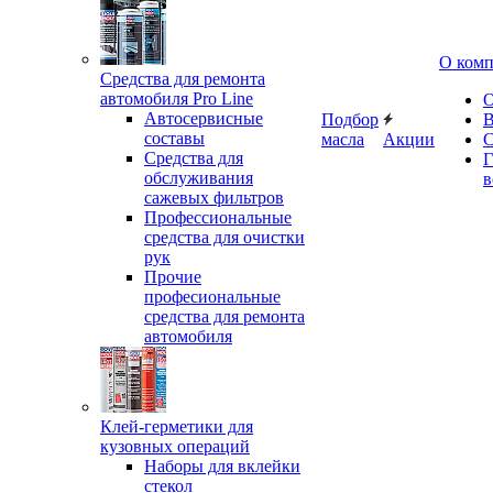
О ком
Средства для ремонта
автомобиля Pro Line
О
Автосервисные
Подбор
В
составы
масла
Акции
С
Средства для
Г
обслуживания
в
сажевых фильтров
Профессиональные
средства для очистки
рук
Прочие
професиональные
средства для ремонта
автомобиля
Клей-герметики для
кузовных операций
Наборы для вклейки
стекол