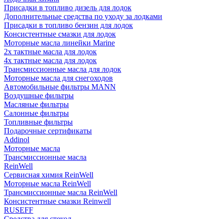
Присадки в топливо дизель для лодок
Дополнительные средства по уходу за лодками
Присадки в топливо бензин для лодок
Консистентные смазки для лодок
Моторные масла линейки Marine
2х тактные масла для лодок
4х тактные масла для лодок
Трансмиссионные масла для лодок
Моторные масла для снегоходов
Автомобильные фильтры MANN
Воздушные фильтры
Масляные фильтры
Салонные фильтры
Топливные фильтры
Подарочные сертификаты
Addinol
Моторные масла
Трансмиссионные масла
ReinWell
Сервисная химия ReinWell
Моторные масла ReinWell
Трансмиссионные масла ReinWell
Консистентные смазки Reinwell
RUSEFF
Средства для стекол