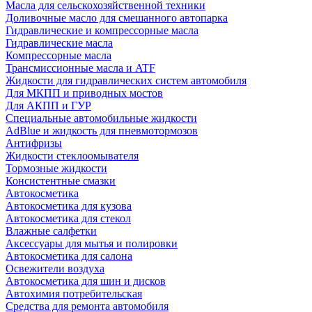
Масла для сельскохозяйственной техники
Доливочные масло для смешанного автопарка
Гидравлические и компрессорные масла
Гидравлические масла
Компрессорные масла
Трансмиссионные масла и ATF
Жидкости для гидравлических систем автомобиля
Для МКПП и приводных мостов
Для АКПП и ГУР
Специальные автомобильные жидкости
AdBlue и жидкость для пневмотормозов
Антифризы
Жидкости стеклоомывателя
Тормозные жидкости
Консистентные смазки
Автокосметика
Автокосметика для кузова
Автокосметика для стекол
Влажные салфетки
Аксессуары для мытья и полировки
Автокосметика для салона
Освежители воздуха
Автокосметика для шин и дисков
Автохимия потребительская
Средства для ремонта автомобиля