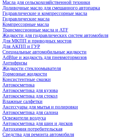
Масла для сельскохозяйственной техники
Доливочные масло для смешанного автопарка
Гидравлические и компрессорные масла
Гидравлические масла
Компрессорные масла
Трансмиссионные масла и ATF
Жидкости для гидравлических систем автомобиля
Для МКПП и приводных мостов
Для АКПП и ГУР
Специальные автомобильные жидкости
AdBlue и жидкость для пневмотормозов
Антифризы
Жидкости стеклоомывателя
Тормозные жидкости
Консистентные смазки
Автокосметика
Автокосметика для кузова
Автокосметика для стекол
Влажные салфетки
Аксессуары для мытья и полировки
Автокосметика для салона
Освежители воздуха
Автокосметика для шин и дисков
Автохимия потребительская
Средства для ремонта автомобиля