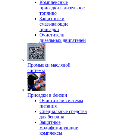
Комплексные
присадки в дизельное
топливо
Защитные и
смазывающие
присадки
Очистители
дизельных двигателей
Промывки масляной
системы
Присадки в бензин
Очистители системы
питания
Специальные срeдства
для бензина
Защитные
модифицирующие
комплексы