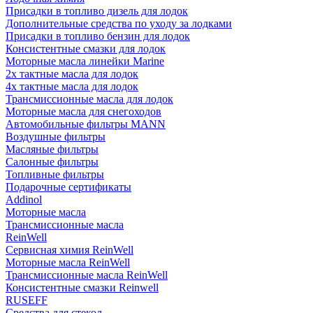
Присадки в топливо дизель для лодок
Дополнительные средства по уходу за лодками
Присадки в топливо бензин для лодок
Консистентные смазки для лодок
Моторные масла линейки Marine
2х тактные масла для лодок
4х тактные масла для лодок
Трансмиссионные масла для лодок
Моторные масла для снегоходов
Автомобильные фильтры MANN
Воздушные фильтры
Масляные фильтры
Салонные фильтры
Топливные фильтры
Подарочные сертификаты
Addinol
Моторные масла
Трансмиссионные масла
ReinWell
Сервисная химия ReinWell
Моторные масла ReinWell
Трансмиссионные масла ReinWell
Консистентные смазки Reinwell
RUSEFF
Средства для стекол