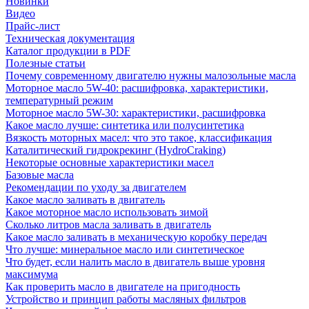
Новинки
Видео
Прайс-лист
Техническая документация
Каталог продукции в PDF
Полезные статьи
Почему современному двигателю нужны малозольные масла
Моторное масло 5W-40: расшифровка, характеристики,
температурный режим
Моторное масло 5W-30: характеристики, расшифровка
Какое масло лучше: синтетика или полусинтетика
Вязкость моторных масел: что это такое, классификация
Каталитический гидрокрекинг (НydroСraking)
Некоторые основные характеристики масел
Базовые масла
Рекомендации по уходу за двигателем
Какое масло заливать в двигатель
Какое моторное масло использовать зимой
Сколько литров масла заливать в двигатель
Какое масло заливать в механическую коробку передач
Что лучше: минеральное масло или синтетическое
Что будет, если налить масло в двигатель выше уровня
максимума
Как проверить масло в двигателе на пригодность
Устройство и принцип работы масляных фильтров