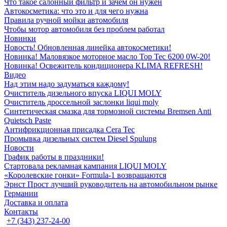
Что такое салонный фильтр и зачем он нужен
Автокосметика: что это и для чего нужна
Правила ручной мойки автомобиля
Чтобы мотор автомобиля без проблем работал
Новинки
Новость! Обновленная линейка автокосметики!
Новинка! Маловязкое моторное масло Top Tec 6200 0W-20!
Новинка! Освежитель кондиционера KLIMA REFRESH!
Видео
Над этим надо задуматься каждому!
Очиститель дизельного впуска LIQUI MOLY
Очиститель дроссельной заслонки liqui moly
Синтетическая смазка для тормозной системы Bremsen Anti
Quietsch Paste
Антифрикционная присадка Cera Tec
Промывка дизельных систем Diesel Spulung
Новости
График работы в праздники!
Стартовала рекламная кампания LIQUI MOLY
«Королевские гонки» Formula-1 возвращаются
Эрнст Прост лучший руководитель на автомобильном рынке
Германии
Доставка и оплата
Контакты
+7 (343) 237-24-00