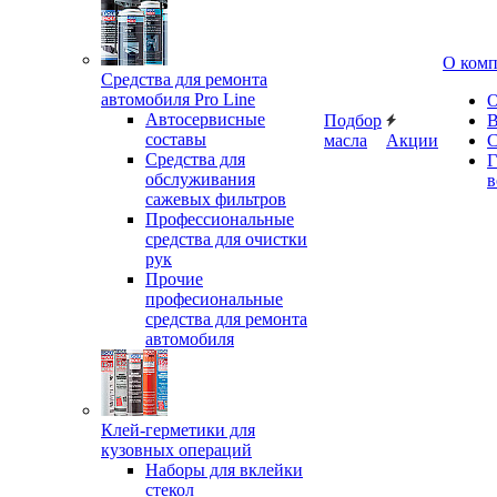
О ком
Средства для ремонта
автомобиля Pro Line
О
Автосервисные
Подбор
В
составы
масла
Акции
С
Средства для
Г
обслуживания
в
сажевых фильтров
Профессиональные
средства для очистки
рук
Прочие
професиональные
средства для ремонта
автомобиля
Клей-герметики для
кузовных операций
Наборы для вклейки
стекол