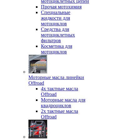
мотоциклетных цепей
Прочая мотохимия
Специальные
жидкости для
мотоциклов
Средства для
мотоциклетных
фильтров
Косметика для
мотоциклов
Моторные масла линейки
Offroad
4х тактные масла
Offroad
Моторные масла для
квадроциклов
2х тактные масла
Offroad