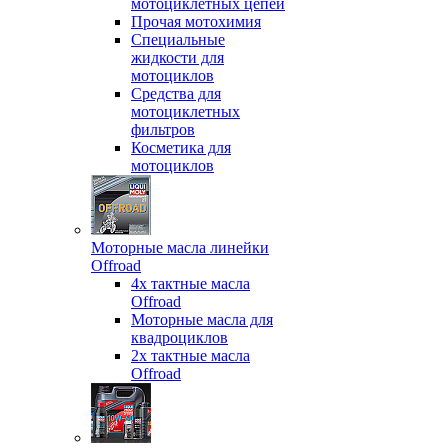
мотоциклетных цепей
Прочая мотохимия
Специальные
жидкости для
мотоциклов
Средства для
мотоциклетных
фильтров
Косметика для
мотоциклов
Моторные масла линейки
Offroad
4х тактные масла
Offroad
Моторные масла для
квадроциклов
2х тактные масла
Offroad