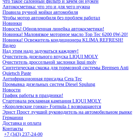
Что такое салонный фильтр и зачем он нужен
Автокосметика: что это и для чего нужна
Правила ручной мойки автомобиля
Чтобы мотор автомобиля без проблем работал
Новинки
Новость! Обновленная линейка автокосметики!
Новинка! Маловязкое моторное масло Top Tec 6200 0W-20!
Новинка! Освежитель кондиционера KLIMA REFRESH!
Видео
Над этим надо задуматься каждому!
Очиститель дизельного впуска LIQUI MOLY
Очиститель дроссельной заслонки liqui moly
Синтетическая смазка для тормозной системы Bremsen Anti
Quietsch Paste
Антифрикционная присадка Cera Tec
Промывка дизельных систем Diesel Spulung
Новости
График работы в праздники!
Стартовала рекламная кампания LIQUI MOLY
«Королевские гонки» Formula-1 возвращаются
Эрнст Прост лучший руководитель на автомобильном рынке
Германии
Доставка и оплата
Контакты
+7 (343) 237-24-00