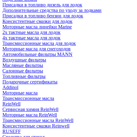
Присадки в топливо дизель для лодок
Дополнительные средства по уходу за лодками
Присадки в топливо бензин для лодок
Консистентные смазки для лодок
Моторные масла линейки Marine
2х тактные масла для лодок
4х тактные масла для лодок
Трансмиссионные масла для лодок
Моторные масла для снегоходов
Автомобильные фильтры MANN
Воздушные фильтры
Масляные фильтры
Салонные фильтры
Топливные фильтры
Подарочные сертификаты
Addinol
Моторные масла
Трансмиссионные масла
ReinWell
Сервисная химия ReinWell
Моторные масла ReinWell
Трансмиссионные масла ReinWell
Консистентные смазки Reinwell
RUSEFF
Средства для стекол