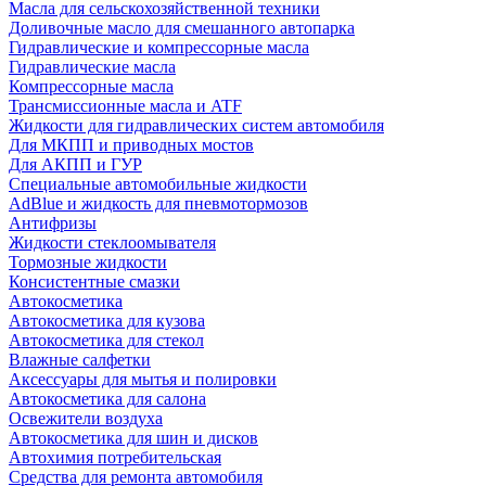
Масла для сельскохозяйственной техники
Доливочные масло для смешанного автопарка
Гидравлические и компрессорные масла
Гидравлические масла
Компрессорные масла
Трансмиссионные масла и ATF
Жидкости для гидравлических систем автомобиля
Для МКПП и приводных мостов
Для АКПП и ГУР
Специальные автомобильные жидкости
AdBlue и жидкость для пневмотормозов
Антифризы
Жидкости стеклоомывателя
Тормозные жидкости
Консистентные смазки
Автокосметика
Автокосметика для кузова
Автокосметика для стекол
Влажные салфетки
Аксессуары для мытья и полировки
Автокосметика для салона
Освежители воздуха
Автокосметика для шин и дисков
Автохимия потребительская
Средства для ремонта автомобиля