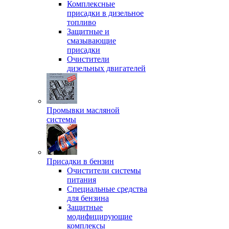
Комплексные
присадки в дизельное
топливо
Защитные и
смазывающие
присадки
Очистители
дизельных двигателей
Промывки масляной
системы
Присадки в бензин
Очистители системы
питания
Специальные срeдства
для бензина
Защитные
модифицирующие
комплексы