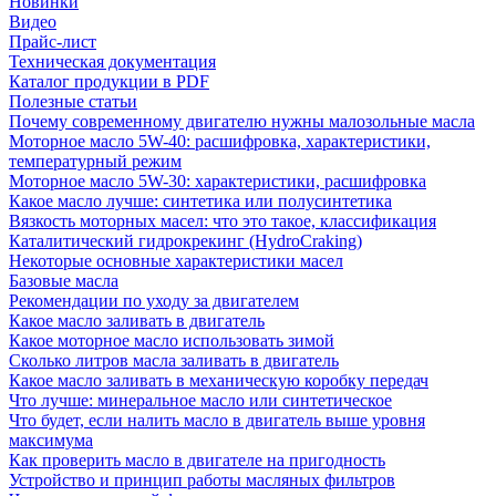
Новинки
Видео
Прайс-лист
Техническая документация
Каталог продукции в PDF
Полезные статьи
Почему современному двигателю нужны малозольные масла
Моторное масло 5W-40: расшифровка, характеристики,
температурный режим
Моторное масло 5W-30: характеристики, расшифровка
Какое масло лучше: синтетика или полусинтетика
Вязкость моторных масел: что это такое, классификация
Каталитический гидрокрекинг (НydroСraking)
Некоторые основные характеристики масел
Базовые масла
Рекомендации по уходу за двигателем
Какое масло заливать в двигатель
Какое моторное масло использовать зимой
Сколько литров масла заливать в двигатель
Какое масло заливать в механическую коробку передач
Что лучше: минеральное масло или синтетическое
Что будет, если налить масло в двигатель выше уровня
максимума
Как проверить масло в двигателе на пригодность
Устройство и принцип работы масляных фильтров