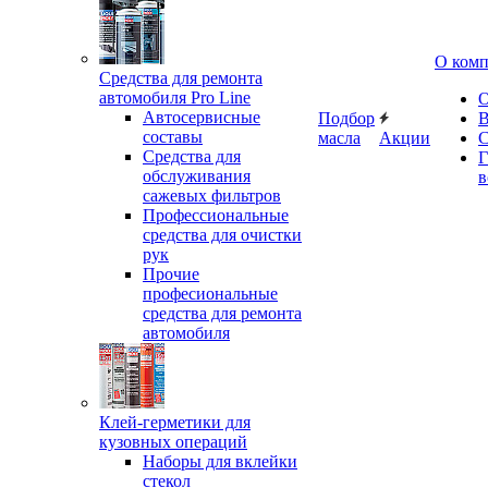
О ком
Средства для ремонта
автомобиля Pro Line
О
Автосервисные
Подбор
В
составы
масла
Акции
С
Средства для
Г
обслуживания
в
сажевых фильтров
Профессиональные
средства для очистки
рук
Прочие
професиональные
средства для ремонта
автомобиля
Клей-герметики для
кузовных операций
Наборы для вклейки
стекол