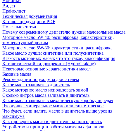
Новинки
Видео
Прайс-лист
Техническая документация
Каталог продукции в PDF
Полезные статьи
Почему современному двигателю нужны малозольные масла
Моторное масло 5W-40: расшифровка, характеристики,
температурный режим
Моторное масло 5W-30: характеристики, расшифровка
Какое масло лучше: синтетика или полусинтетика
Вязкость моторных масел: что это такое, классификация
Каталитический гидрокрекинг (НydroСraking)
Некоторые основные характеристики масел
Базовые масла
Рекомендации по уходу за двигателем
Какое масло заливать в двигатель
Какое моторное масло использовать зимой
Сколько литров масла заливать в двигатель
Какое масло заливать в механическую коробку передач
Что лучше: минеральное масло или синтетическое
Что будет, если налить масло в двигатель выше уровня
максимума
Как проверить масло в двигателе на пригодность
Устройство и принцип работы масляных фильтров