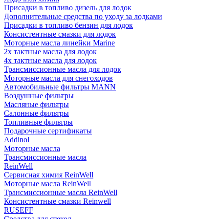
Присадки в топливо дизель для лодок
Дополнительные средства по уходу за лодками
Присадки в топливо бензин для лодок
Консистентные смазки для лодок
Моторные масла линейки Marine
2х тактные масла для лодок
4х тактные масла для лодок
Трансмиссионные масла для лодок
Моторные масла для снегоходов
Автомобильные фильтры MANN
Воздушные фильтры
Масляные фильтры
Салонные фильтры
Топливные фильтры
Подарочные сертификаты
Addinol
Моторные масла
Трансмиссионные масла
ReinWell
Сервисная химия ReinWell
Моторные масла ReinWell
Трансмиссионные масла ReinWell
Консистентные смазки Reinwell
RUSEFF
Средства для стекол