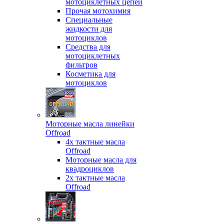
мотоциклетных цепей
Прочая мотохимия
Специальные
жидкости для
мотоциклов
Средства для
мотоциклетных
фильтров
Косметика для
мотоциклов
Моторные масла линейки
Offroad
4х тактные масла
Offroad
Моторные масла для
квадроциклов
2х тактные масла
Offroad