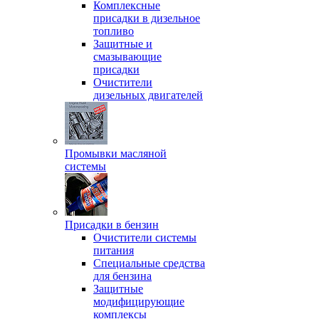
Комплексные
присадки в дизельное
топливо
Защитные и
смазывающие
присадки
Очистители
дизельных двигателей
Промывки масляной
системы
Присадки в бензин
Очистители системы
питания
Специальные срeдства
для бензина
Защитные
модифицирующие
комплексы