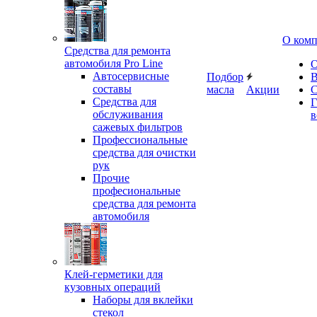
О ком
Средства для ремонта
автомобиля Pro Line
О
Автосервисные
Подбор
В
составы
масла
Акции
С
Средства для
Г
обслуживания
в
сажевых фильтров
Профессиональные
средства для очистки
рук
Прочие
професиональные
средства для ремонта
автомобиля
Клей-герметики для
кузовных операций
Наборы для вклейки
стекол