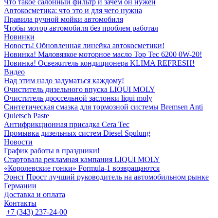
Что такое салонный фильтр и зачем он нужен
Автокосметика: что это и для чего нужна
Правила ручной мойки автомобиля
Чтобы мотор автомобиля без проблем работал
Новинки
Новость! Обновленная линейка автокосметики!
Новинка! Маловязкое моторное масло Top Tec 6200 0W-20!
Новинка! Освежитель кондиционера KLIMA REFRESH!
Видео
Над этим надо задуматься каждому!
Очиститель дизельного впуска LIQUI MOLY
Очиститель дроссельной заслонки liqui moly
Синтетическая смазка для тормозной системы Bremsen Anti
Quietsch Paste
Антифрикционная присадка Cera Tec
Промывка дизельных систем Diesel Spulung
Новости
График работы в праздники!
Стартовала рекламная кампания LIQUI MOLY
«Королевские гонки» Formula-1 возвращаются
Эрнст Прост лучший руководитель на автомобильном рынке
Германии
Доставка и оплата
Контакты
+7 (343) 237-24-00