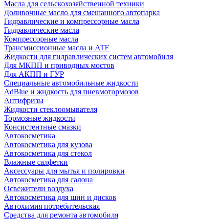
Масла для сельскохозяйственной техники
Доливочные масло для смешанного автопарка
Гидравлические и компрессорные масла
Гидравлические масла
Компрессорные масла
Трансмиссионные масла и ATF
Жидкости для гидравлических систем автомобиля
Для МКПП и приводных мостов
Для АКПП и ГУР
Специальные автомобильные жидкости
AdBlue и жидкость для пневмотормозов
Антифризы
Жидкости стеклоомывателя
Тормозные жидкости
Консистентные смазки
Автокосметика
Автокосметика для кузова
Автокосметика для стекол
Влажные салфетки
Аксессуары для мытья и полировки
Автокосметика для салона
Освежители воздуха
Автокосметика для шин и дисков
Автохимия потребительская
Средства для ремонта автомобиля