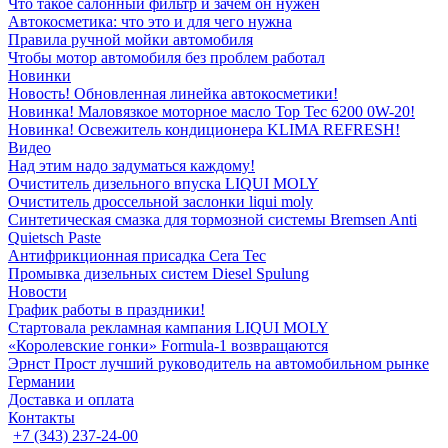
Что такое салонный фильтр и зачем он нужен
Автокосметика: что это и для чего нужна
Правила ручной мойки автомобиля
Чтобы мотор автомобиля без проблем работал
Новинки
Новость! Обновленная линейка автокосметики!
Новинка! Маловязкое моторное масло Top Tec 6200 0W-20!
Новинка! Освежитель кондиционера KLIMA REFRESH!
Видео
Над этим надо задуматься каждому!
Очиститель дизельного впуска LIQUI MOLY
Очиститель дроссельной заслонки liqui moly
Синтетическая смазка для тормозной системы Bremsen Anti
Quietsch Paste
Антифрикционная присадка Cera Tec
Промывка дизельных систем Diesel Spulung
Новости
График работы в праздники!
Стартовала рекламная кампания LIQUI MOLY
«Королевские гонки» Formula-1 возвращаются
Эрнст Прост лучший руководитель на автомобильном рынке
Германии
Доставка и оплата
Контакты
+7 (343) 237-24-00