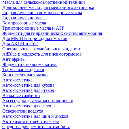
Масла для сельскохозяйственной техники
Доливочные масло для смешанного автопарка
Гидравлические и компрессорные масла
Гидравлические масла
Компрессорные масла
Трансмиссионные масла и ATF
Жидкости для гидравлических систем автомобиля
Для МКПП и приводных мостов
Для АКПП и ГУР
Специальные автомобильные жидкости
AdBlue и жидкость для пневмотормозов
Антифризы
Жидкости стеклоомывателя
Тормозные жидкости
Консистентные смазки
Автокосметика
Автокосметика для кузова
Автокосметика для стекол
Влажные салфетки
Аксессуары для мытья и полировки
Автокосметика для салона
Освежители воздуха
Автокосметика для шин и дисков
Автохимия потребительская
Средства для ремонта автомобиля