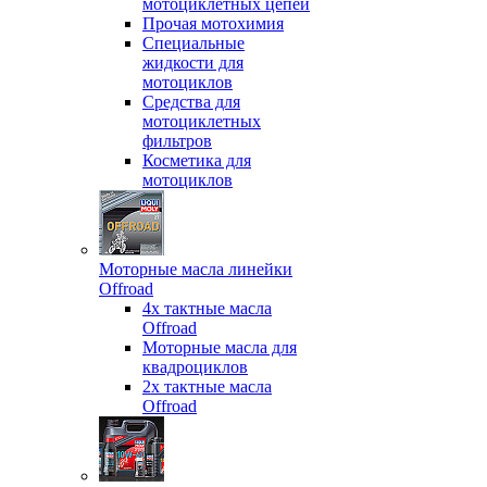
мотоциклетных цепей
Прочая мотохимия
Специальные
жидкости для
мотоциклов
Средства для
мотоциклетных
фильтров
Косметика для
мотоциклов
Моторные масла линейки
Offroad
4х тактные масла
Offroad
Моторные масла для
квадроциклов
2х тактные масла
Offroad