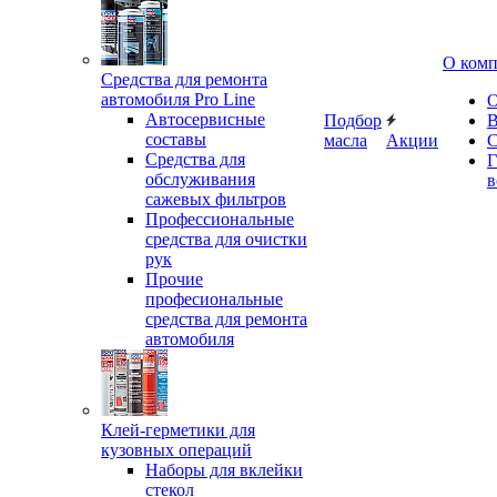
О ком
Средства для ремонта
автомобиля Pro Line
О
Автосервисные
Подбор
В
составы
масла
Акции
С
Средства для
Г
обслуживания
в
сажевых фильтров
Профессиональные
средства для очистки
рук
Прочие
професиональные
средства для ремонта
автомобиля
Клей-герметики для
кузовных операций
Наборы для вклейки
стекол