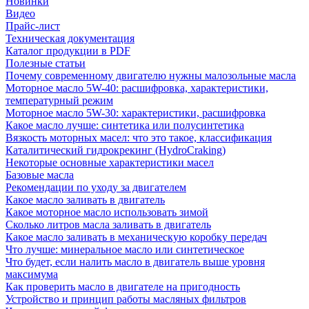
Новинки
Видео
Прайс-лист
Техническая документация
Каталог продукции в PDF
Полезные статьи
Почему современному двигателю нужны малозольные масла
Моторное масло 5W-40: расшифровка, характеристики,
температурный режим
Моторное масло 5W-30: характеристики, расшифровка
Какое масло лучше: синтетика или полусинтетика
Вязкость моторных масел: что это такое, классификация
Каталитический гидрокрекинг (НydroСraking)
Некоторые основные характеристики масел
Базовые масла
Рекомендации по уходу за двигателем
Какое масло заливать в двигатель
Какое моторное масло использовать зимой
Сколько литров масла заливать в двигатель
Какое масло заливать в механическую коробку передач
Что лучше: минеральное масло или синтетическое
Что будет, если налить масло в двигатель выше уровня
максимума
Как проверить масло в двигателе на пригодность
Устройство и принцип работы масляных фильтров