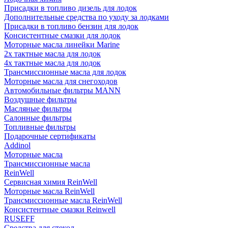
Присадки в топливо дизель для лодок
Дополнительные средства по уходу за лодками
Присадки в топливо бензин для лодок
Консистентные смазки для лодок
Моторные масла линейки Marine
2х тактные масла для лодок
4х тактные масла для лодок
Трансмиссионные масла для лодок
Моторные масла для снегоходов
Автомобильные фильтры MANN
Воздушные фильтры
Масляные фильтры
Салонные фильтры
Топливные фильтры
Подарочные сертификаты
Addinol
Моторные масла
Трансмиссионные масла
ReinWell
Сервисная химия ReinWell
Моторные масла ReinWell
Трансмиссионные масла ReinWell
Консистентные смазки Reinwell
RUSEFF
Средства для стекол