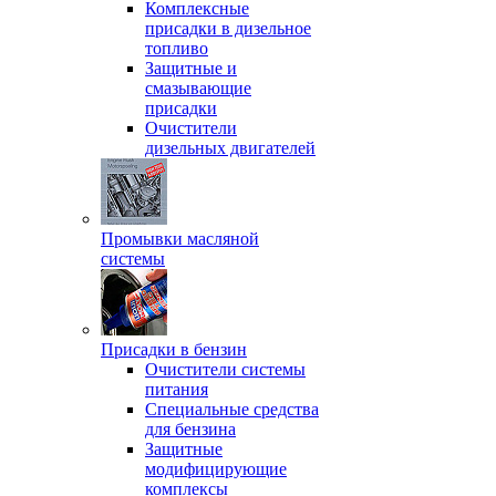
Комплексные
присадки в дизельное
топливо
Защитные и
смазывающие
присадки
Очистители
дизельных двигателей
Промывки масляной
системы
Присадки в бензин
Очистители системы
питания
Специальные срeдства
для бензина
Защитные
модифицирующие
комплексы