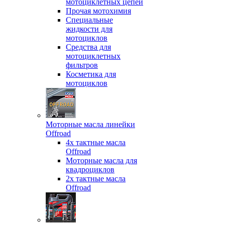
мотоциклетных цепей
Прочая мотохимия
Специальные
жидкости для
мотоциклов
Средства для
мотоциклетных
фильтров
Косметика для
мотоциклов
Моторные масла линейки
Offroad
4х тактные масла
Offroad
Моторные масла для
квадроциклов
2х тактные масла
Offroad