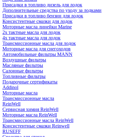
Присадки в топливо дизель для лодок
Дополнительные средства по уходу за лодками
Присадки в топливо бензин для лодок
Консистентные смазки для лодок
Моторные масла линейки Marine
2х тактные масла для лодок
4х тактные масла для лодок
Трансмиссионные масла для лодок
Моторные масла для снегоходов
Автомобильные фильтры MANN
Воздушные фильтры
Масляные фильтры
Салонные фильтры
Топливные фильтры
Подарочные сертификаты
Addinol
Моторные масла
Трансмиссионные масла
ReinWell
Сервисная химия ReinWell
Моторные масла ReinWell
Трансмиссионные масла ReinWell
Консистентные смазки Reinwell
RUSEFF
Средства для стекол