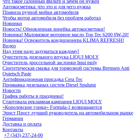
Что такое салонный фильтр и зачем он нужен
Автокосметика: что это и для чего нужна
Правила ручной мойки автомобиля
Чтобы мотор автомобиля без проблем работал
Новинки
Новость! Обновленная линейка автокосметики!
Новинка! Маловязкое моторное масло Top Tec 6200 0W-20!
Новинка! Освежитель кондиционера KLIMA REFRESH!
Видео
Над этим надо задуматься каждому!
Очиститель дизельного впуска LIQUI MOLY
Очиститель дроссельной заслонки liqui moly
Синтетическая смазка для тормозной системы Bremsen Anti
Quietsch Paste
Антифрикционная присадка Cera Tec
Промывка дизельных систем Diesel Spulung
Новости
График работы в праздники!
Стартовала рекламная кампания LIQUI MOLY
«Королевские гонки» Formula-1 возвращаются
Эрнст Прост лучший руководитель на автомобильном рынке
Германии
Доставка и оплата
Контакты
+7 (343) 237-24-00