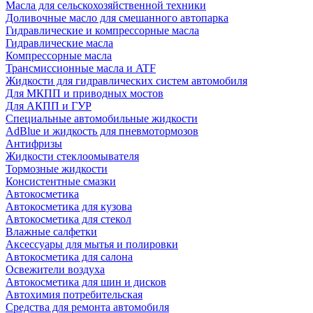
Масла для сельскохозяйственной техники
Доливочные масло для смешанного автопарка
Гидравлические и компрессорные масла
Гидравлические масла
Компрессорные масла
Трансмиссионные масла и ATF
Жидкости для гидравлических систем автомобиля
Для МКПП и приводных мостов
Для АКПП и ГУР
Специальные автомобильные жидкости
AdBlue и жидкость для пневмотормозов
Антифризы
Жидкости стеклоомывателя
Тормозные жидкости
Консистентные смазки
Автокосметика
Автокосметика для кузова
Автокосметика для стекол
Влажные салфетки
Аксессуары для мытья и полировки
Автокосметика для салона
Освежители воздуха
Автокосметика для шин и дисков
Автохимия потребительская
Средства для ремонта автомобиля