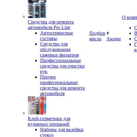
О ком
Средства для ремонта
автомобиля Pro Line
О
Автосервисные
Подбор
В
составы
масла
Акции
С
Средства для
Г
обслуживания
в
сажевых фильтров
Профессиональные
средства для очистки
рук
Прочие
професиональные
средства для ремонта
автомобиля
Клей-герметики для
кузовных операций
Наборы для вклейки
стекол