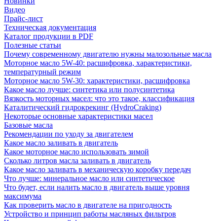
Новинки
Видео
Прайс-лист
Техническая документация
Каталог продукции в PDF
Полезные статьи
Почему современному двигателю нужны малозольные масла
Моторное масло 5W-40: расшифровка, характеристики,
температурный режим
Моторное масло 5W-30: характеристики, расшифровка
Какое масло лучше: синтетика или полусинтетика
Вязкость моторных масел: что это такое, классификация
Каталитический гидрокрекинг (НydroСraking)
Некоторые основные характеристики масел
Базовые масла
Рекомендации по уходу за двигателем
Какое масло заливать в двигатель
Какое моторное масло использовать зимой
Сколько литров масла заливать в двигатель
Какое масло заливать в механическую коробку передач
Что лучше: минеральное масло или синтетическое
Что будет, если налить масло в двигатель выше уровня
максимума
Как проверить масло в двигателе на пригодность
Устройство и принцип работы масляных фильтров