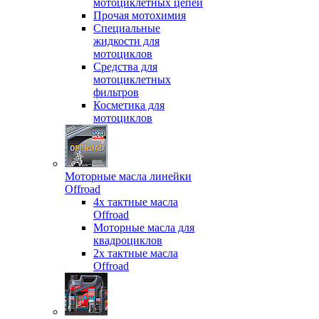
мотоциклетных цепей
Прочая мотохимия
Специальные
жидкости для
мотоциклов
Средства для
мотоциклетных
фильтров
Косметика для
мотоциклов
Моторные масла линейки
Offroad
4х тактные масла
Offroad
Моторные масла для
квадроциклов
2х тактные масла
Offroad