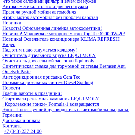
Что такое салонный фильтр и зачем он нужен
Автокосметика: что это и для чего нужна
Правила ручной мойки автомобиля
Чтобы мотор автомобиля без проблем работал
Новинки
Новость! Обновленная линейка автокосметики!
Новинка! Маловязкое моторное масло Top Tec 6200 0W-20!
Новинка! Освежитель кондиционера KLIMA REFRESH!
Видео
Над этим надо задуматься каждому!
Очиститель дизельного впуска LIQUI MOLY
Очиститель дроссельной заслонки liqui moly
Синтетическая смазка для тормозной системы Bremsen Anti
Quietsch Paste
Антифрикционная присадка Cera Tec
Промывка дизельных систем Diesel Spulung
Новости
График работы в праздники!
Стартовала рекламная кампания LIQUI MOLY
«Королевские гонки» Formula-1 возвращаются
Эрнст Прост лучший руководитель на автомобильном рынке
Германии
Доставка и оплата
Контакты
+7 (343) 237-24-00