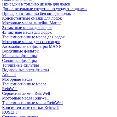
Присадки в топливо дизель для лодок
Дополнительные средства по уходу за лодками
Присадки в топливо бензин для лодок
Консистентные смазки для лодок
Моторные масла линейки Marine
2х тактные масла для лодок
4х тактные масла для лодок
Трансмиссионные масла для лодок
Моторные масла для снегоходов
Автомобильные фильтры MANN
Воздушные фильтры
Масляные фильтры
Салонные фильтры
Топливные фильтры
Подарочные сертификаты
Addinol
Моторные масла
Трансмиссионные масла
ReinWell
Сервисная химия ReinWell
Моторные масла ReinWell
Трансмиссионные масла ReinWell
Консистентные смазки Reinwell
RUSEFF
Средства для стекол