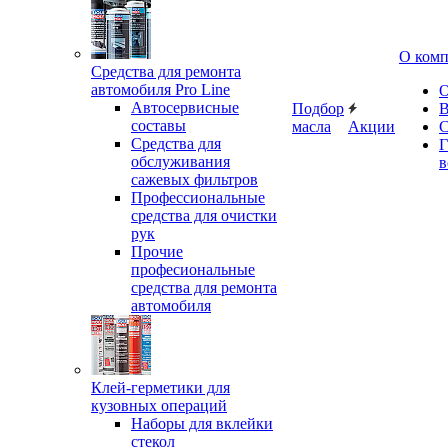
О ком
Средства для ремонта
автомобиля Pro Line
О
Автосервисные
Подбор
В
составы
масла
Акции
С
Средства для
Г
обслуживания
в
сажевых фильтров
Профессиональные
средства для очистки
рук
Прочие
професиональные
средства для ремонта
автомобиля
Клей-герметики для
кузовных операций
Наборы для вклейки
стекол