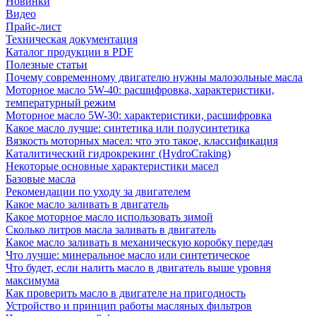
Новинки
Видео
Прайс-лист
Техническая документация
Каталог продукции в PDF
Полезные статьи
Почему современному двигателю нужны малозольные масла
Моторное масло 5W-40: расшифровка, характеристики,
температурный режим
Моторное масло 5W-30: характеристики, расшифровка
Какое масло лучше: синтетика или полусинтетика
Вязкость моторных масел: что это такое, классификация
Каталитический гидрокрекинг (НydroСraking)
Некоторые основные характеристики масел
Базовые масла
Рекомендации по уходу за двигателем
Какое масло заливать в двигатель
Какое моторное масло использовать зимой
Сколько литров масла заливать в двигатель
Какое масло заливать в механическую коробку передач
Что лучше: минеральное масло или синтетическое
Что будет, если налить масло в двигатель выше уровня
максимума
Как проверить масло в двигателе на пригодность
Устройство и принцип работы масляных фильтров