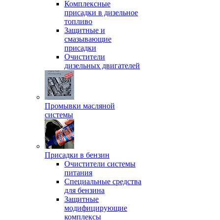
Комплексные
присадки в дизельное
топливо
Защитные и
смазывающие
присадки
Очистители
дизельных двигателей
Промывки масляной
системы
Присадки в бензин
Очистители системы
питания
Специальные срeдства
для бензина
Защитные
модифицирующие
комплексы