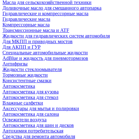
Масла для сельскохозяйственной техники
Доливочные масло для смешанного автопарка
Гидравлические и компрессорные масла
Гидравлические масла
Компрессорные масла
Трансмиссионные масла и ATF
Жидкости для гидравлических систем автомобиля
Для МКПП и приводных мостов
Для АКПП и ГУР
Специальные автомобильные жидкости
AdBlue и жидкость для пневмотормозов
Антифризы
Жидкости стеклоомывателя
Тормозные жидкости
Консистентные смазки
Автокосметика
Автокосметика для кузова
Автокосметика для стекол
Влажные салфетки
Аксессуары для мытья и полировки
Автокосметика для салона
Освежители воздуха
Автокосметика для шин и дисков
Автохимия потребительская
Средства для ремонта автомобиля