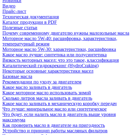
Новинки
Видео
Прайс-лист
Техническая документация
Каталог продукции в PDF
Полезные статьи
Почему современному двигателю нужны малозольные масла
Моторное масло 5W-40: расшифровка, характеристики,
температурный режим
Моторное масло 5W-30: характеристики, расшифровка
Какое масло лучше: синтетика или полусинтетика
Вязкость моторных масел: что это такое, классификация
Каталитический гидрокрекинг (НydroСraking)
Некоторые основные характеристики масел
Базовые масла
Рекомендации по уходу за двигателем
Какое масло заливать в двигатель
Какое моторное масло использовать зимой
Сколько литров масла заливать в двигатель
Какое масло заливать в механическую коробку передач
Что лучше: минеральное масло или синтетическое
Что будет, если налить масло в двигатель выше уровня
максимума
Как проверить масло в двигателе на пригодность
Устройство и принцип работы масляных фильтров