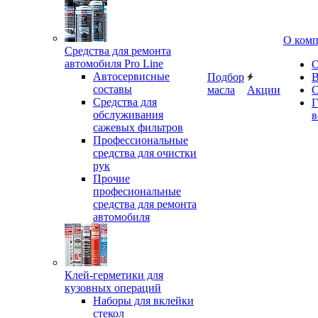
О ком
Средства для ремонта
автомобиля Pro Line
О
Автосервисные
Подбор
В
составы
масла
Акции
С
Средства для
Г
обслуживания
в
сажевых фильтров
Профессиональные
средства для очистки
рук
Прочие
професиональные
средства для ремонта
автомобиля
Клей-герметики для
кузовных операций
Наборы для вклейки
стекол