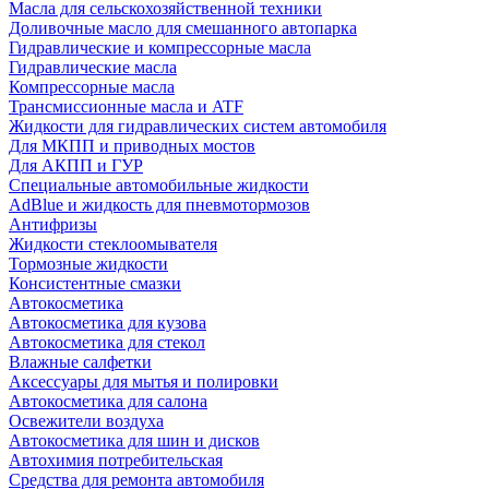
Масла для сельскохозяйственной техники
Доливочные масло для смешанного автопарка
Гидравлические и компрессорные масла
Гидравлические масла
Компрессорные масла
Трансмиссионные масла и ATF
Жидкости для гидравлических систем автомобиля
Для МКПП и приводных мостов
Для АКПП и ГУР
Специальные автомобильные жидкости
AdBlue и жидкость для пневмотормозов
Антифризы
Жидкости стеклоомывателя
Тормозные жидкости
Консистентные смазки
Автокосметика
Автокосметика для кузова
Автокосметика для стекол
Влажные салфетки
Аксессуары для мытья и полировки
Автокосметика для салона
Освежители воздуха
Автокосметика для шин и дисков
Автохимия потребительская
Средства для ремонта автомобиля