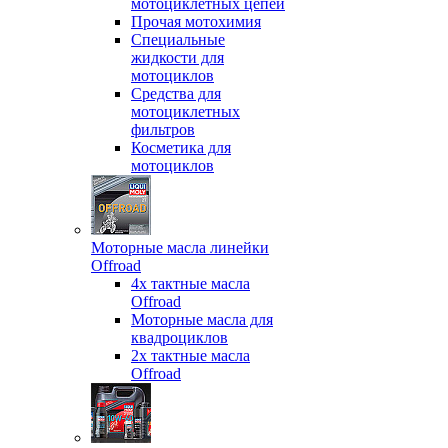
мотоциклетных цепей
Прочая мотохимия
Специальные
жидкости для
мотоциклов
Средства для
мотоциклетных
фильтров
Косметика для
мотоциклов
Моторные масла линейки
Offroad
4х тактные масла
Offroad
Моторные масла для
квадроциклов
2х тактные масла
Offroad