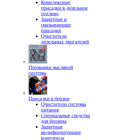
Комплексные
присадки в дизельное
топливо
Защитные и
смазывающие
присадки
Очистители
дизельных двигателей
Промывки масляной
системы
Присадки в бензин
Очистители системы
питания
Специальные срeдства
для бензина
Защитные
модифицирующие
комплексы