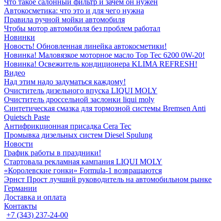
Что такое салонный фильтр и зачем он нужен
Автокосметика: что это и для чего нужна
Правила ручной мойки автомобиля
Чтобы мотор автомобиля без проблем работал
Новинки
Новость! Обновленная линейка автокосметики!
Новинка! Маловязкое моторное масло Top Tec 6200 0W-20!
Новинка! Освежитель кондиционера KLIMA REFRESH!
Видео
Над этим надо задуматься каждому!
Очиститель дизельного впуска LIQUI MOLY
Очиститель дроссельной заслонки liqui moly
Синтетическая смазка для тормозной системы Bremsen Anti
Quietsch Paste
Антифрикционная присадка Cera Tec
Промывка дизельных систем Diesel Spulung
Новости
График работы в праздники!
Стартовала рекламная кампания LIQUI MOLY
«Королевские гонки» Formula-1 возвращаются
Эрнст Прост лучший руководитель на автомобильном рынке
Германии
Доставка и оплата
Контакты
+7 (343) 237-24-00