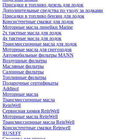
Присадки в топливо дизель для лодок
Дополнительные средства по уходу за лодками
Присадки в топливо бензин для лодок
Консистентные смазки для лодок
Моторные масла линейки Marine
2х тактные масла для лодок
4х тактные масла для лодок
Трансмиссионные масла для лодок
Моторные масла для снегоходов
Автомобильные фильтры MANN
Воздушные фильтры
Масляные фильтры
Салонные фильтры
Топливные фильтры
Подарочные сертификаты
Addinol
Моторные масла
Трансмиссионные масла
ReinWell
Сервисная химия ReinWell
Моторные масла ReinWell
Трансмиссионные масла ReinWell
Консистентные смазки Reinwell
RUSEFF
Средства для стекол