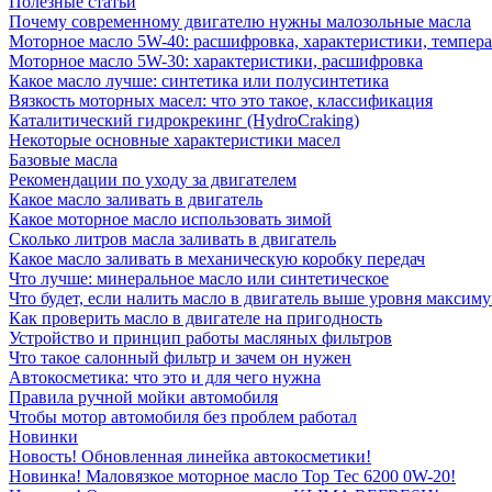
Полезные статьи
Почему современному двигателю нужны малозольные масла
Моторное масло 5W-40: расшифровка, характеристики, темпе
Моторное масло 5W-30: характеристики, расшифровка
Какое масло лучше: синтетика или полусинтетика
Вязкость моторных масел: что это такое, классификация
Каталитический гидрокрекинг (НydroСraking)
Некоторые основные характеристики масел
Базовые масла
Рекомендации по уходу за двигателем
Какое масло заливать в двигатель
Какое моторное масло использовать зимой
Сколько литров масла заливать в двигатель
Какое масло заливать в механическую коробку передач
Что лучше: минеральное масло или синтетическое
Что будет, если налить масло в двигатель выше уровня максим
Как проверить масло в двигателе на пригодность
Устройство и принцип работы масляных фильтров
Что такое салонный фильтр и зачем он нужен
Автокосметика: что это и для чего нужна
Правила ручной мойки автомобиля
Чтобы мотор автомобиля без проблем работал
Новинки
Новость! Обновленная линейка автокосметики!
Новинка! Маловязкое моторное масло Top Tec 6200 0W-20!