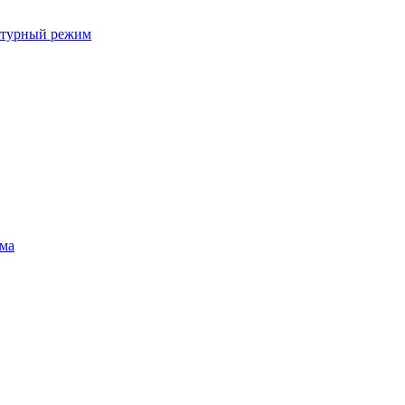
ратурный режим
ума