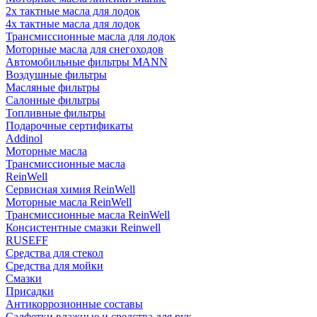
2х тактные масла для лодок
4х тактные масла для лодок
Трансмиссионные масла для лодок
Моторные масла для снегоходов
Автомобильные фильтры MANN
Воздушные фильтры
Масляные фильтры
Салонные фильтры
Топливные фильтры
Подарочные сертификаты
Addinol
Моторные масла
Трансмиссионные масла
ReinWell
Сервисная химия ReinWell
Моторные масла ReinWell
Трансмиссионные масла ReinWell
Консистентные смазки Reinwell
RUSEFF
Средства для стекол
Средства для мойки
Смазки
Присадки
Антикоррозионные составы
Салфетки влажные и средства для рук