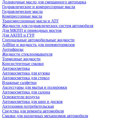
Доливочные масло для смешанного автопарка
Гидравлические и компрессорные масла
Гидравлические масла
Компрессорные масла
Трансмиссионные масла и ATF
Жидкости для гидравлических систем автомобиля
Для МКПП и приводных мостов
Для АКПП и ГУР
Специальные автомобильные жидкости
AdBlue и жидкость для пневмотормозов
Антифризы
Жидкости стеклоомывателя
Тормозные жидкости
Консистентные смазки
Автокосметика
Автокосметика для кузова
Автокосметика для стекол
Влажные салфетки
Аксессуары для мытья и полировки
Автокосметика для салона
Освежители воздуха
Автокосметика для шин и дисков
Автохимия потребительская
Средства для ремонта автомобиля
Смазки для различных механизмов автомобиля