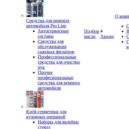
О ком
Средства для ремонта
автомобиля Pro Line
О
Автосервисные
Подбор
В
составы
масла
Акции
С
Средства для
Г
обслуживания
в
сажевых фильтров
Профессиональные
средства для очистки
рук
Прочие
професиональные
средства для ремонта
автомобиля
Клей-герметики для
кузовных операций
Наборы для вклейки
стекол