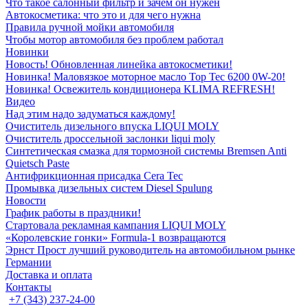
Что такое салонный фильтр и зачем он нужен
Автокосметика: что это и для чего нужна
Правила ручной мойки автомобиля
Чтобы мотор автомобиля без проблем работал
Новинки
Новость! Обновленная линейка автокосметики!
Новинка! Маловязкое моторное масло Top Tec 6200 0W-20!
Новинка! Освежитель кондиционера KLIMA REFRESH!
Видео
Над этим надо задуматься каждому!
Очиститель дизельного впуска LIQUI MOLY
Очиститель дроссельной заслонки liqui moly
Синтетическая смазка для тормозной системы Bremsen Anti
Quietsch Paste
Антифрикционная присадка Cera Tec
Промывка дизельных систем Diesel Spulung
Новости
График работы в праздники!
Стартовала рекламная кампания LIQUI MOLY
«Королевские гонки» Formula-1 возвращаются
Эрнст Прост лучший руководитель на автомобильном рынке
Германии
Доставка и оплата
Контакты
+7 (343) 237-24-00