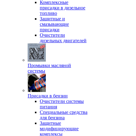
Комплексные
присадки в дизельное
топливо
Защитные и
смазывающие
присадки
Очистители
дизельных двигателей
Промывки масляной
системы
Присадки в бензин
Очистители системы
питания
Специальные срeдства
для бензина
Защитные
модифицирующие
комплексы