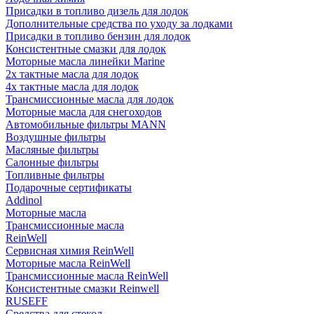
Присадки в топливо дизель для лодок
Дополнительные средства по уходу за лодками
Присадки в топливо бензин для лодок
Консистентные смазки для лодок
Моторные масла линейки Marine
2х тактные масла для лодок
4х тактные масла для лодок
Трансмиссионные масла для лодок
Моторные масла для снегоходов
Автомобильные фильтры MANN
Воздушные фильтры
Масляные фильтры
Салонные фильтры
Топливные фильтры
Подарочные сертификаты
Addinol
Моторные масла
Трансмиссионные масла
ReinWell
Сервисная химия ReinWell
Моторные масла ReinWell
Трансмиссионные масла ReinWell
Консистентные смазки Reinwell
RUSEFF
Средства для стекол