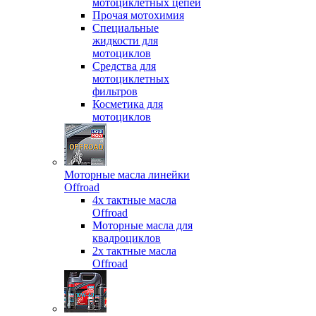
мотоциклетных цепей
Прочая мотохимия
Специальные
жидкости для
мотоциклов
Средства для
мотоциклетных
фильтров
Косметика для
мотоциклов
Моторные масла линейки
Offroad
4х тактные масла
Offroad
Моторные масла для
квадроциклов
2х тактные масла
Offroad