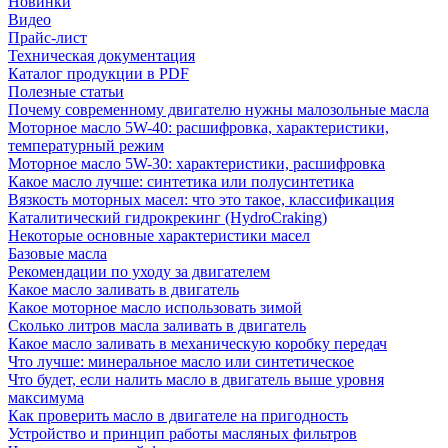
Новинки
Видео
Прайс-лист
Техническая документация
Каталог продукции в PDF
Полезные статьи
Почему современному двигателю нужны малозольные масла
Моторное масло 5W-40: расшифровка, характеристики,
температурный режим
Моторное масло 5W-30: характеристики, расшифровка
Какое масло лучше: синтетика или полусинтетика
Вязкость моторных масел: что это такое, классификация
Каталитический гидрокрекинг (НydroСraking)
Некоторые основные характеристики масел
Базовые масла
Рекомендации по уходу за двигателем
Какое масло заливать в двигатель
Какое моторное масло использовать зимой
Сколько литров масла заливать в двигатель
Какое масло заливать в механическую коробку передач
Что лучше: минеральное масло или синтетическое
Что будет, если налить масло в двигатель выше уровня
максимума
Как проверить масло в двигателе на пригодность
Устройство и принцип работы масляных фильтров