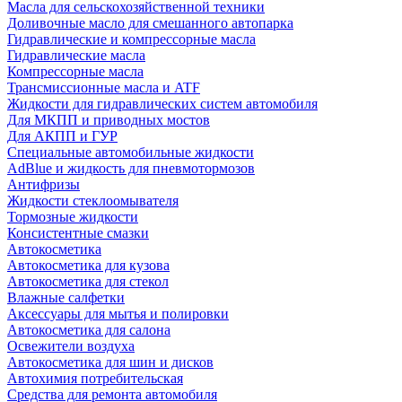
Масла для сельскохозяйственной техники
Доливочные масло для смешанного автопарка
Гидравлические и компрессорные масла
Гидравлические масла
Компрессорные масла
Трансмиссионные масла и ATF
Жидкости для гидравлических систем автомобиля
Для МКПП и приводных мостов
Для АКПП и ГУР
Специальные автомобильные жидкости
AdBlue и жидкость для пневмотормозов
Антифризы
Жидкости стеклоомывателя
Тормозные жидкости
Консистентные смазки
Автокосметика
Автокосметика для кузова
Автокосметика для стекол
Влажные салфетки
Аксессуары для мытья и полировки
Автокосметика для салона
Освежители воздуха
Автокосметика для шин и дисков
Автохимия потребительская
Средства для ремонта автомобиля