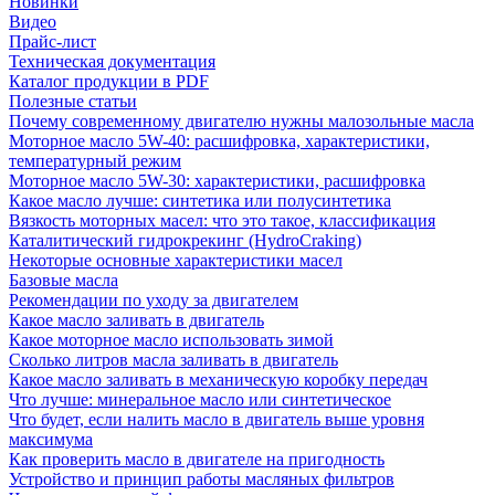
Новинки
Видео
Прайс-лист
Техническая документация
Каталог продукции в PDF
Полезные статьи
Почему современному двигателю нужны малозольные масла
Моторное масло 5W-40: расшифровка, характеристики,
температурный режим
Моторное масло 5W-30: характеристики, расшифровка
Какое масло лучше: синтетика или полусинтетика
Вязкость моторных масел: что это такое, классификация
Каталитический гидрокрекинг (НydroСraking)
Некоторые основные характеристики масел
Базовые масла
Рекомендации по уходу за двигателем
Какое масло заливать в двигатель
Какое моторное масло использовать зимой
Сколько литров масла заливать в двигатель
Какое масло заливать в механическую коробку передач
Что лучше: минеральное масло или синтетическое
Что будет, если налить масло в двигатель выше уровня
максимума
Как проверить масло в двигателе на пригодность
Устройство и принцип работы масляных фильтров