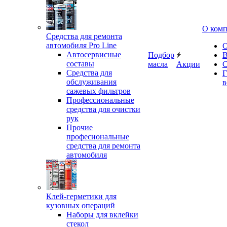
О ком
Средства для ремонта
автомобиля Pro Line
О
Автосервисные
Подбор
В
составы
масла
Акции
С
Средства для
Г
обслуживания
в
сажевых фильтров
Профессиональные
средства для очистки
рук
Прочие
професиональные
средства для ремонта
автомобиля
Клей-герметики для
кузовных операций
Наборы для вклейки
стекол