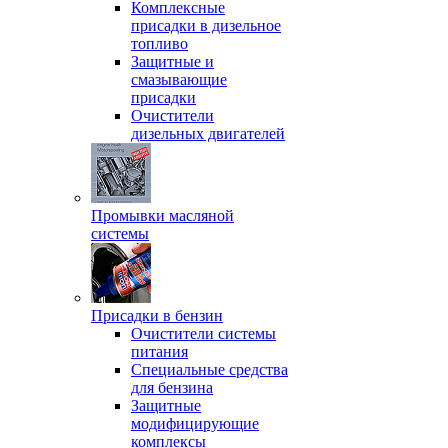
Комплексные
присадки в дизельное
топливо
Защитные и
смазывающие
присадки
Очистители
дизельных двигателей
Промывки масляной
системы
Присадки в бензин
Очистители системы
питания
Специальные срeдства
для бензина
Защитные
модифицирующие
комплексы