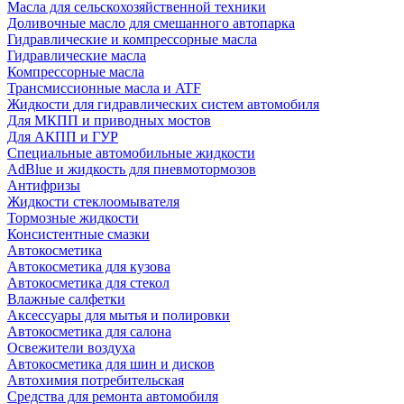
Масла для сельскохозяйственной техники
Доливочные масло для смешанного автопарка
Гидравлические и компрессорные масла
Гидравлические масла
Компрессорные масла
Трансмиссионные масла и ATF
Жидкости для гидравлических систем автомобиля
Для МКПП и приводных мостов
Для АКПП и ГУР
Специальные автомобильные жидкости
AdBlue и жидкость для пневмотормозов
Антифризы
Жидкости стеклоомывателя
Тормозные жидкости
Консистентные смазки
Автокосметика
Автокосметика для кузова
Автокосметика для стекол
Влажные салфетки
Аксессуары для мытья и полировки
Автокосметика для салона
Освежители воздуха
Автокосметика для шин и дисков
Автохимия потребительская
Средства для ремонта автомобиля