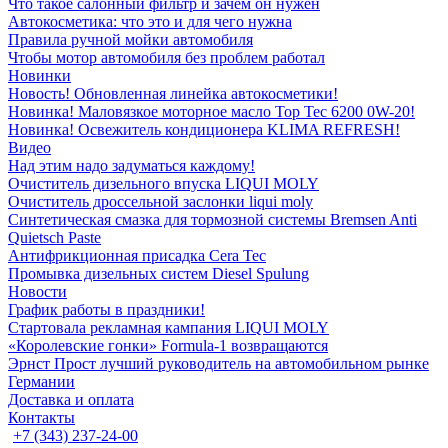
Что такое салонный фильтр и зачем он нужен
Автокосметика: что это и для чего нужна
Правила ручной мойки автомобиля
Чтобы мотор автомобиля без проблем работал
Новинки
Новость! Обновленная линейка автокосметики!
Новинка! Маловязкое моторное масло Top Tec 6200 0W-20!
Новинка! Освежитель кондиционера KLIMA REFRESH!
Видео
Над этим надо задуматься каждому!
Очиститель дизельного впуска LIQUI MOLY
Очиститель дроссельной заслонки liqui moly
Синтетическая смазка для тормозной системы Bremsen Anti
Quietsch Paste
Антифрикционная присадка Cera Tec
Промывка дизельных систем Diesel Spulung
Новости
График работы в праздники!
Стартовала рекламная кампания LIQUI MOLY
«Королевские гонки» Formula-1 возвращаются
Эрнст Прост лучший руководитель на автомобильном рынке
Германии
Доставка и оплата
Контакты
+7 (343) 237-24-00