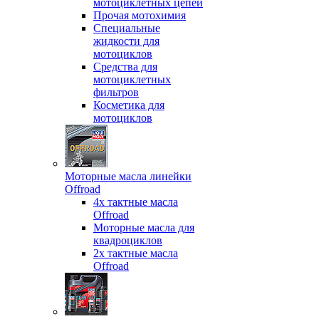
мотоциклетных цепей
Прочая мотохимия
Специальные
жидкости для
мотоциклов
Средства для
мотоциклетных
фильтров
Косметика для
мотоциклов
Моторные масла линейки
Offroad
4х тактные масла
Offroad
Моторные масла для
квадроциклов
2х тактные масла
Offroad