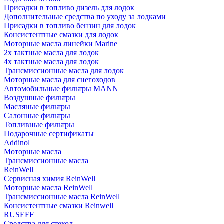
Присадки в топливо дизель для лодок
Дополнительные средства по уходу за лодками
Присадки в топливо бензин для лодок
Консистентные смазки для лодок
Моторные масла линейки Marine
2х тактные масла для лодок
4х тактные масла для лодок
Трансмиссионные масла для лодок
Моторные масла для снегоходов
Автомобильные фильтры MANN
Воздушные фильтры
Масляные фильтры
Салонные фильтры
Топливные фильтры
Подарочные сертификаты
Addinol
Моторные масла
Трансмиссионные масла
ReinWell
Сервисная химия ReinWell
Моторные масла ReinWell
Трансмиссионные масла ReinWell
Консистентные смазки Reinwell
RUSEFF
Средства для стекол