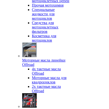
мотоциклетных цепей
Прочая мотохимия
Специальные
жидкости для
мотоциклов
Средства для
мотоциклетных
фильтров
Косметика для
мотоциклов
Моторные масла линейки
Offroad
4х тактные масла
Offroad
Моторные масла для
квадроциклов
2х тактные масла
Offroad