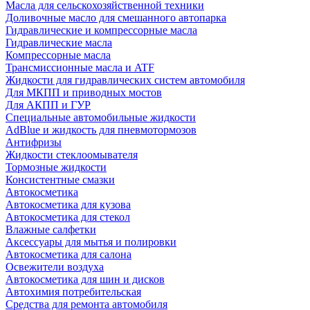
Масла для сельскохозяйственной техники
Доливочные масло для смешанного автопарка
Гидравлические и компрессорные масла
Гидравлические масла
Компрессорные масла
Трансмиссионные масла и ATF
Жидкости для гидравлических систем автомобиля
Для МКПП и приводных мостов
Для АКПП и ГУР
Специальные автомобильные жидкости
AdBlue и жидкость для пневмотормозов
Антифризы
Жидкости стеклоомывателя
Тормозные жидкости
Консистентные смазки
Автокосметика
Автокосметика для кузова
Автокосметика для стекол
Влажные салфетки
Аксессуары для мытья и полировки
Автокосметика для салона
Освежители воздуха
Автокосметика для шин и дисков
Автохимия потребительская
Средства для ремонта автомобиля