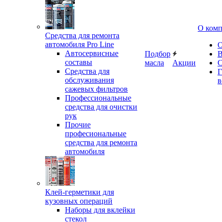
О ком
Средства для ремонта
автомобиля Pro Line
О
Автосервисные
Подбор
В
составы
масла
Акции
С
Средства для
Г
обслуживания
в
сажевых фильтров
Профессиональные
средства для очистки
рук
Прочие
професиональные
средства для ремонта
автомобиля
Клей-герметики для
кузовных операций
Наборы для вклейки
стекол