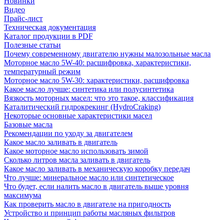
Новинки
Видео
Прайс-лист
Техническая документация
Каталог продукции в PDF
Полезные статьи
Почему современному двигателю нужны малозольные масла
Моторное масло 5W-40: расшифровка, характеристики,
температурный режим
Моторное масло 5W-30: характеристики, расшифровка
Какое масло лучше: синтетика или полусинтетика
Вязкость моторных масел: что это такое, классификация
Каталитический гидрокрекинг (НydroСraking)
Некоторые основные характеристики масел
Базовые масла
Рекомендации по уходу за двигателем
Какое масло заливать в двигатель
Какое моторное масло использовать зимой
Сколько литров масла заливать в двигатель
Какое масло заливать в механическую коробку передач
Что лучше: минеральное масло или синтетическое
Что будет, если налить масло в двигатель выше уровня
максимума
Как проверить масло в двигателе на пригодность
Устройство и принцип работы масляных фильтров