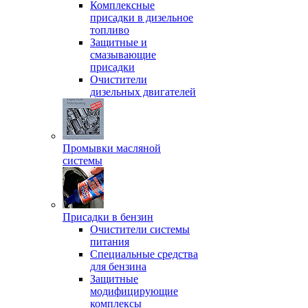
Комплексные
присадки в дизельное
топливо
Защитные и
смазывающие
присадки
Очистители
дизельных двигателей
Промывки масляной
системы
Присадки в бензин
Очистители системы
питания
Специальные срeдства
для бензина
Защитные
модифицирующие
комплексы