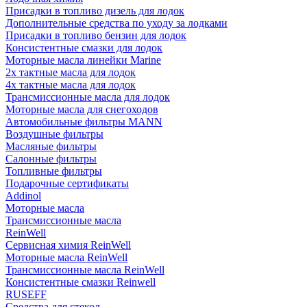
Присадки в топливо дизель для лодок
Дополнительные средства по уходу за лодками
Присадки в топливо бензин для лодок
Консистентные смазки для лодок
Моторные масла линейки Marine
2х тактные масла для лодок
4х тактные масла для лодок
Трансмиссионные масла для лодок
Моторные масла для снегоходов
Автомобильные фильтры MANN
Воздушные фильтры
Масляные фильтры
Салонные фильтры
Топливные фильтры
Подарочные сертификаты
Addinol
Моторные масла
Трансмиссионные масла
ReinWell
Сервисная химия ReinWell
Моторные масла ReinWell
Трансмиссионные масла ReinWell
Консистентные смазки Reinwell
RUSEFF
Средства для стекол