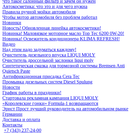
Что такое салонный фильтр и зачем он нужен
Автокосметика: что это и для чего нужна
Правила ручной мойки автомобиля
Чтобы мотор автомобиля без проблем работал
Новинки
Новость! Обновленная линейка автокосметики!
Новинка! Маловязкое моторное масло Top Tec 6200 0W-20!
Новинка! Освежитель кондиционера KLIMA REFRESH!
Видео
Над этим надо задуматься каждому!
Очиститель дизельного впуска LIQUI MOLY
Очиститель дроссельной заслонки liqui moly
Синтетическая смазка для тормозной системы Bremsen Anti
Quietsch Paste
Антифрикционная присадка Cera Tec
Промывка дизельных систем Diesel Spulung
Новости
График работы в праздники!
Стартовала рекламная кампания LIQUI MOLY
«Королевские гонки» Formula-1 возвращаются
Эрнст Прост лучший руководитель на автомобильном рынке
Германии
Доставка и оплата
Контакты
+7 (343) 237-24-00