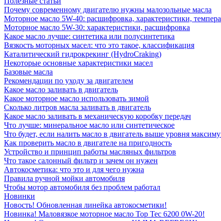
Полезные статьи
Почему современному двигателю нужны малозольные масла
Моторное масло 5W-40: расшифровка, характеристики, темпе
Моторное масло 5W-30: характеристики, расшифровка
Какое масло лучше: синтетика или полусинтетика
Вязкость моторных масел: что это такое, классификация
Каталитический гидрокрекинг (НydroСraking)
Некоторые основные характеристики масел
Базовые масла
Рекомендации по уходу за двигателем
Какое масло заливать в двигатель
Какое моторное масло использовать зимой
Сколько литров масла заливать в двигатель
Какое масло заливать в механическую коробку передач
Что лучше: минеральное масло или синтетическое
Что будет, если налить масло в двигатель выше уровня максим
Как проверить масло в двигателе на пригодность
Устройство и принцип работы масляных фильтров
Что такое салонный фильтр и зачем он нужен
Автокосметика: что это и для чего нужна
Правила ручной мойки автомобиля
Чтобы мотор автомобиля без проблем работал
Новинки
Новость! Обновленная линейка автокосметики!
Новинка! Маловязкое моторное масло Top Tec 6200 0W-20!