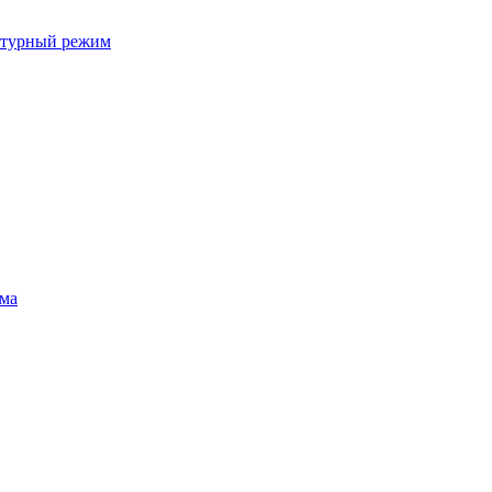
ратурный режим
ума