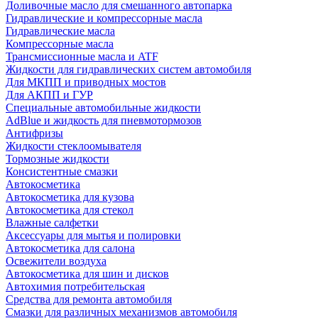
Доливочные масло для смешанного автопарка
Гидравлические и компрессорные масла
Гидравлические масла
Компрессорные масла
Трансмиссионные масла и ATF
Жидкости для гидравлических систем автомобиля
Для МКПП и приводных мостов
Для АКПП и ГУР
Специальные автомобильные жидкости
AdBlue и жидкость для пневмотормозов
Антифризы
Жидкости стеклоомывателя
Тормозные жидкости
Консистентные смазки
Автокосметика
Автокосметика для кузова
Автокосметика для стекол
Влажные салфетки
Аксессуары для мытья и полировки
Автокосметика для салона
Освежители воздуха
Автокосметика для шин и дисков
Автохимия потребительская
Средства для ремонта автомобиля
Смазки для различных механизмов автомобиля