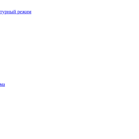
ратурный режим
ума