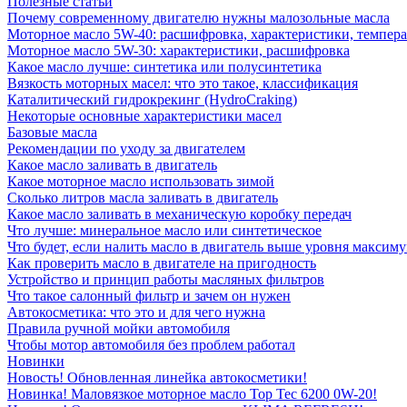
Полезные статьи
Почему современному двигателю нужны малозольные масла
Моторное масло 5W-40: расшифровка, характеристики, темпе
Моторное масло 5W-30: характеристики, расшифровка
Какое масло лучше: синтетика или полусинтетика
Вязкость моторных масел: что это такое, классификация
Каталитический гидрокрекинг (НydroСraking)
Некоторые основные характеристики масел
Базовые масла
Рекомендации по уходу за двигателем
Какое масло заливать в двигатель
Какое моторное масло использовать зимой
Сколько литров масла заливать в двигатель
Какое масло заливать в механическую коробку передач
Что лучше: минеральное масло или синтетическое
Что будет, если налить масло в двигатель выше уровня максим
Как проверить масло в двигателе на пригодность
Устройство и принцип работы масляных фильтров
Что такое салонный фильтр и зачем он нужен
Автокосметика: что это и для чего нужна
Правила ручной мойки автомобиля
Чтобы мотор автомобиля без проблем работал
Новинки
Новость! Обновленная линейка автокосметики!
Новинка! Маловязкое моторное масло Top Tec 6200 0W-20!