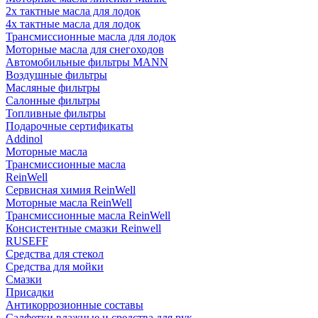
2х тактные масла для лодок
4х тактные масла для лодок
Трансмиссионные масла для лодок
Моторные масла для снегоходов
Автомобильные фильтры MANN
Воздушные фильтры
Масляные фильтры
Салонные фильтры
Топливные фильтры
Подарочные сертификаты
Addinol
Моторные масла
Трансмиссионные масла
ReinWell
Сервисная химия ReinWell
Моторные масла ReinWell
Трансмиссионные масла ReinWell
Консистентные смазки Reinwell
RUSEFF
Средства для стекол
Средства для мойки
Смазки
Присадки
Антикоррозионные составы
Салфетки влажные и средства для рук