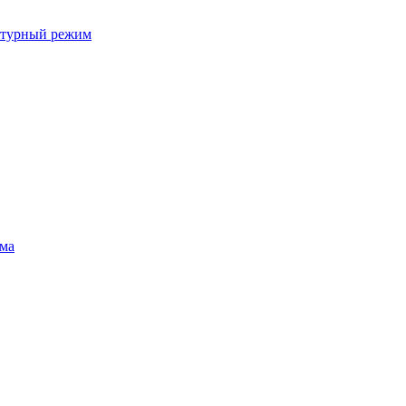
ратурный режим
ума