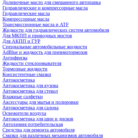
Доливочные масло для смешанного автопарка
Гидравлические и компрессорные масла
Гидравлические масла
Компрессорные масла
Трансмиссионные масла и ATF
Жидкости для гидравлических систем автомобиля
Для МКПП и приводных мостов
Для АКПП и ГУР
Специальные автомобильные жидкости
AdBlue и жидкость для пневмотормозов
Антифризы
Жидкости стеклоомывателя
Тормозные жидкости
Консистентные смазки
Автокосметика
Автокосметика для кузова
Автокосметика для стекол
Влажные салфетки
Аксессуары для мытья и полировки
Автокосметика для салона
Освежители воздуха
Автокосметика для шин и дисков
Автохимия потребительская
Средства для ремонта автомобиля
Смазки для различных механизмов автомобиля