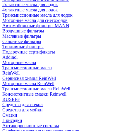
2х тактные масла для лодок
4х тактные масла для лодок
Трансмиссионные масла для лодок
Моторные масла для снегоходов
Автомобильные фильтры MANN
Воздушные фильтры
Масляные фильтры
Салонные фильтры
Топливные фильтры
Подарочные сертификаты
Addinol
Моторные масла
Трансмиссионные масла
ReinWell
Сервисная химия ReinWell
Моторные масла ReinWell
Трансмиссионные масла ReinWell
Консистентные смазки Reinwell
RUSEFF
Средства для стекол
Средства для мойки
Смазки
Присадки
Антикоррозионные составы
Салфетки влажные и средства для рук