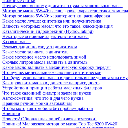
Полезные статьи
Почему современному двигателю нужны малозольные масла
Моторное масло 5W-40: расшифровка, характеристики, темпе
Моторное масло 5W-30: характеристики, расшифровка
Какое масло лучше: синтетика или полусинтетика
Вязкость моторных масел: что это такое, классификация
Каталитический гидрокрекинг (НydroСraking)
Некоторые основные характеристики масел
Базовые масла
Рекомендации по уходу за двигателем
Какое масло заливать в двигатель
Какое моторное масло использовать зимой
Сколько литров масла заливать в двигатель
Какое масло заливать в механическую коробку передач
Что лучше: минеральное масло или синтетическое
Что будет, если налить масло в двигатель выше уровня максим
Как проверить масло в двигателе на пригодность
Устройство и принцип работы масляных фильтров
Что такое салонный фильтр и зачем он нужен
Автокосметика: что это и для чего нужна
Правила ручной мойки автомобиля
Чтобы мотор автомобиля без проблем работал
Новинки
Новость! Обновленная линейка автокосметики!
Новинка! Маловязкое моторное масло Top Tec 6200 0W-20!