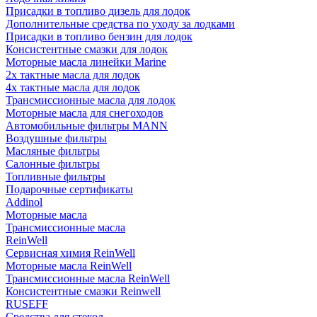
Присадки в топливо дизель для лодок
Дополнительные средства по уходу за лодками
Присадки в топливо бензин для лодок
Консистентные смазки для лодок
Моторные масла линейки Marine
2х тактные масла для лодок
4х тактные масла для лодок
Трансмиссионные масла для лодок
Моторные масла для снегоходов
Автомобильные фильтры MANN
Воздушные фильтры
Масляные фильтры
Салонные фильтры
Топливные фильтры
Подарочные сертификаты
Addinol
Моторные масла
Трансмиссионные масла
ReinWell
Сервисная химия ReinWell
Моторные масла ReinWell
Трансмиссионные масла ReinWell
Консистентные смазки Reinwell
RUSEFF
Средства для стекол