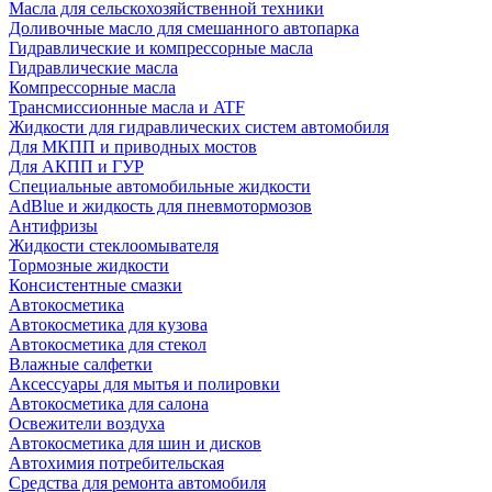
Масла для сельскохозяйственной техники
Доливочные масло для смешанного автопарка
Гидравлические и компрессорные масла
Гидравлические масла
Компрессорные масла
Трансмиссионные масла и ATF
Жидкости для гидравлических систем автомобиля
Для МКПП и приводных мостов
Для АКПП и ГУР
Специальные автомобильные жидкости
AdBlue и жидкость для пневмотормозов
Антифризы
Жидкости стеклоомывателя
Тормозные жидкости
Консистентные смазки
Автокосметика
Автокосметика для кузова
Автокосметика для стекол
Влажные салфетки
Аксессуары для мытья и полировки
Автокосметика для салона
Освежители воздуха
Автокосметика для шин и дисков
Автохимия потребительская
Средства для ремонта автомобиля