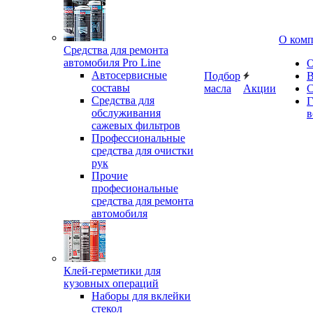
О ком
Средства для ремонта
автомобиля Pro Line
О
Автосервисные
Подбор
В
составы
масла
Акции
С
Средства для
Г
обслуживания
в
сажевых фильтров
Профессиональные
средства для очистки
рук
Прочие
професиональные
средства для ремонта
автомобиля
Клей-герметики для
кузовных операций
Наборы для вклейки
стекол