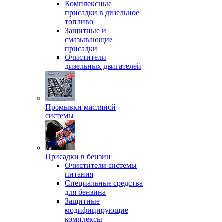
Комплексные
присадки в дизельное
топливо
Защитные и
смазывающие
присадки
Очистители
дизельных двигателей
Промывки масляной
системы
Присадки в бензин
Очистители системы
питания
Специальные срeдства
для бензина
Защитные
модифицирующие
комплексы