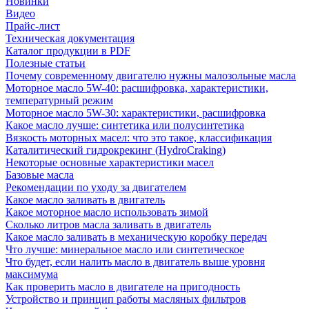
Новинки
Видео
Прайс-лист
Техническая документация
Каталог продукции в PDF
Полезные статьи
Почему современному двигателю нужны малозольные масла
Моторное масло 5W-40: расшифровка, характеристики,
температурный режим
Моторное масло 5W-30: характеристики, расшифровка
Какое масло лучше: синтетика или полусинтетика
Вязкость моторных масел: что это такое, классификация
Каталитический гидрокрекинг (НydroСraking)
Некоторые основные характеристики масел
Базовые масла
Рекомендации по уходу за двигателем
Какое масло заливать в двигатель
Какое моторное масло использовать зимой
Сколько литров масла заливать в двигатель
Какое масло заливать в механическую коробку передач
Что лучше: минеральное масло или синтетическое
Что будет, если налить масло в двигатель выше уровня
максимума
Как проверить масло в двигателе на пригодность
Устройство и принцип работы масляных фильтров