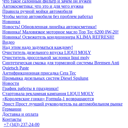
Что такое салонный фильтр и зачем он нужен
Автокосметика: что это и для чего нужна
Правила ручной мойки автомобиля
Чтобы мотор автомобиля без проблем работал
Новинки
Новость! Обновленная линейка автокосметики!
Новинка! Маловязкое моторное масло Top Tec 6200 0W-20!
Новинка! Освежитель кондиционера KLIMA REFRESH!
Видео
Над этим надо задуматься каждому!
Очиститель дизельного впуска LIQUI MOLY
Очиститель дроссельной заслонки liqui moly
Синтетическая смазка для тормозной системы Bremsen Anti
Quietsch Paste
Антифрикционная присадка Cera Tec
Промывка дизельных систем Diesel Spulung
Новости
График работы в праздники!
Стартовала рекламная кампания LIQUI MOLY
«Королевские гонки» Formula-1 возвращаются
Эрнст Прост лучший руководитель на автомобильном рынке
Германии
Доставка и оплата
Контакты
+7 (343) 237-24-00