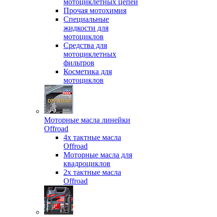
мотоциклетных цепей
Прочая мотохимия
Специальные
жидкости для
мотоциклов
Средства для
мотоциклетных
фильтров
Косметика для
мотоциклов
Моторные масла линейки
Offroad
4х тактные масла
Offroad
Моторные масла для
квадроциклов
2х тактные масла
Offroad