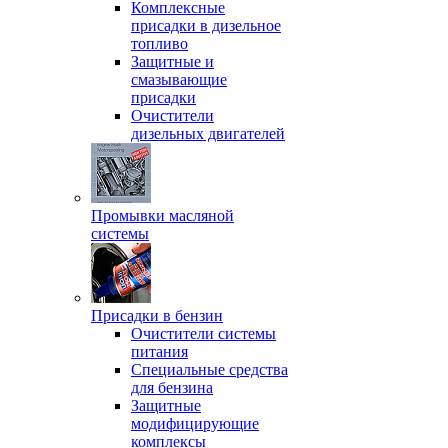
Комплексные
присадки в дизельное
топливо
Защитные и
смазывающие
присадки
Очистители
дизельных двигателей
Промывки масляной
системы
Присадки в бензин
Очистители системы
питания
Специальные срeдства
для бензина
Защитные
модифицирующие
комплексы