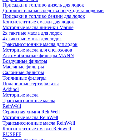
Присадки в топливо дизель для лодок
Дополнительные средства по уходу за лодками
Присадки в топливо бензин для лодок
Консистентные смазки для лодок
Моторные масла линейки Marine
2х тактные масла для лодок
4х тактные масла для лодок
Трансмиссионные масла для лодок
Моторные масла для снегоходов
Автомобильные фильтры MANN
Воздушные фильтры
Масляные фильтры
Салонные фильтры
Топливные фильтры
Подарочные сертификаты
Addinol
Моторные масла
Трансмиссионные масла
ReinWell
Сервисная химия ReinWell
Моторные масла ReinWell
Трансмиссионные масла ReinWell
Консистентные смазки Reinwell
RUSEFF
Средства для стекол