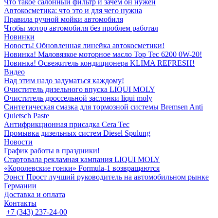
Что такое салонный фильтр и зачем он нужен
Автокосметика: что это и для чего нужна
Правила ручной мойки автомобиля
Чтобы мотор автомобиля без проблем работал
Новинки
Новость! Обновленная линейка автокосметики!
Новинка! Маловязкое моторное масло Top Tec 6200 0W-20!
Новинка! Освежитель кондиционера KLIMA REFRESH!
Видео
Над этим надо задуматься каждому!
Очиститель дизельного впуска LIQUI MOLY
Очиститель дроссельной заслонки liqui moly
Синтетическая смазка для тормозной системы Bremsen Anti
Quietsch Paste
Антифрикционная присадка Cera Tec
Промывка дизельных систем Diesel Spulung
Новости
График работы в праздники!
Стартовала рекламная кампания LIQUI MOLY
«Королевские гонки» Formula-1 возвращаются
Эрнст Прост лучший руководитель на автомобильном рынке
Германии
Доставка и оплата
Контакты
+7 (343) 237-24-00