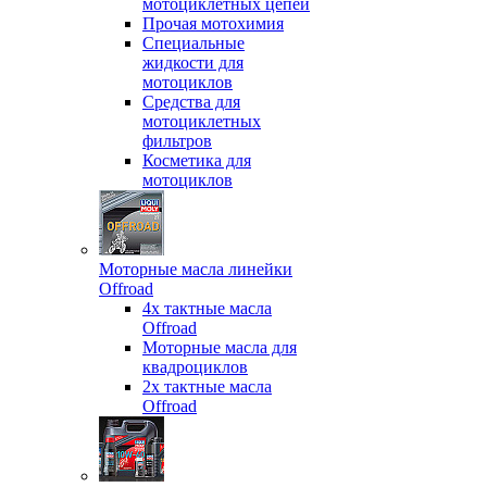
мотоциклетных цепей
Прочая мотохимия
Специальные
жидкости для
мотоциклов
Средства для
мотоциклетных
фильтров
Косметика для
мотоциклов
Моторные масла линейки
Offroad
4х тактные масла
Offroad
Моторные масла для
квадроциклов
2х тактные масла
Offroad