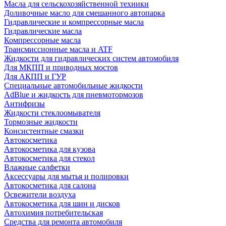
Масла для сельскохозяйственной техники
Доливочные масло для смешанного автопарка
Гидравлические и компрессорные масла
Гидравлические масла
Компрессорные масла
Трансмиссионные масла и ATF
Жидкости для гидравлических систем автомобиля
Для МКПП и приводных мостов
Для АКПП и ГУР
Специальные автомобильные жидкости
AdBlue и жидкость для пневмотормозов
Антифризы
Жидкости стеклоомывателя
Тормозные жидкости
Консистентные смазки
Автокосметика
Автокосметика для кузова
Автокосметика для стекол
Влажные салфетки
Аксессуары для мытья и полировки
Автокосметика для салона
Освежители воздуха
Автокосметика для шин и дисков
Автохимия потребительская
Средства для ремонта автомобиля