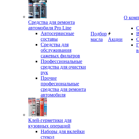
О ком
Средства для ремонта
автомобиля Pro Line
О
Автосервисные
Подбор
В
составы
масла
Акции
С
Средства для
Г
обслуживания
в
сажевых фильтров
Профессиональные
средства для очистки
рук
Прочие
професиональные
средства для ремонта
автомобиля
Клей-герметики для
кузовных операций
Наборы для вклейки
стекол