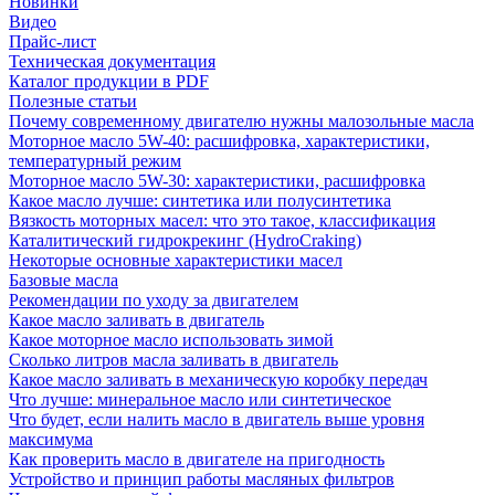
Новинки
Видео
Прайс-лист
Техническая документация
Каталог продукции в PDF
Полезные статьи
Почему современному двигателю нужны малозольные масла
Моторное масло 5W-40: расшифровка, характеристики,
температурный режим
Моторное масло 5W-30: характеристики, расшифровка
Какое масло лучше: синтетика или полусинтетика
Вязкость моторных масел: что это такое, классификация
Каталитический гидрокрекинг (НydroСraking)
Некоторые основные характеристики масел
Базовые масла
Рекомендации по уходу за двигателем
Какое масло заливать в двигатель
Какое моторное масло использовать зимой
Сколько литров масла заливать в двигатель
Какое масло заливать в механическую коробку передач
Что лучше: минеральное масло или синтетическое
Что будет, если налить масло в двигатель выше уровня
максимума
Как проверить масло в двигателе на пригодность
Устройство и принцип работы масляных фильтров