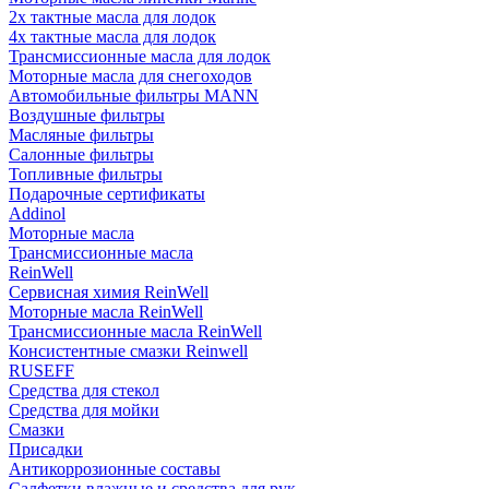
2х тактные масла для лодок
4х тактные масла для лодок
Трансмиссионные масла для лодок
Моторные масла для снегоходов
Автомобильные фильтры MANN
Воздушные фильтры
Масляные фильтры
Салонные фильтры
Топливные фильтры
Подарочные сертификаты
Addinol
Моторные масла
Трансмиссионные масла
ReinWell
Сервисная химия ReinWell
Моторные масла ReinWell
Трансмиссионные масла ReinWell
Консистентные смазки Reinwell
RUSEFF
Средства для стекол
Средства для мойки
Смазки
Присадки
Антикоррозионные составы
Салфетки влажные и средства для рук