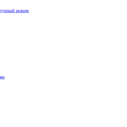
ратурный режим
ума