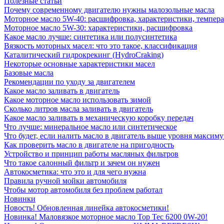
Полезные статьи
Почему современному двигателю нужны малозольные масла
Моторное масло 5W-40: расшифровка, характеристики, темпе
Моторное масло 5W-30: характеристики, расшифровка
Какое масло лучше: синтетика или полусинтетика
Вязкость моторных масел: что это такое, классификация
Каталитический гидрокрекинг (НydroСraking)
Некоторые основные характеристики масел
Базовые масла
Рекомендации по уходу за двигателем
Какое масло заливать в двигатель
Какое моторное масло использовать зимой
Сколько литров масла заливать в двигатель
Какое масло заливать в механическую коробку передач
Что лучше: минеральное масло или синтетическое
Что будет, если налить масло в двигатель выше уровня максим
Как проверить масло в двигателе на пригодность
Устройство и принцип работы масляных фильтров
Что такое салонный фильтр и зачем он нужен
Автокосметика: что это и для чего нужна
Правила ручной мойки автомобиля
Чтобы мотор автомобиля без проблем работал
Новинки
Новость! Обновленная линейка автокосметики!
Новинка! Маловязкое моторное масло Top Tec 6200 0W-20!