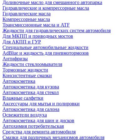
Доливочные масло для смешанного автопарка
Гидравлические и компрессорные масла
Гидравлические масла
Компрессорные масла
Трансмиссионные масла и ATF
Жидкости для гидравлических систем автомобиля
Для МКПП и приводных мостов
Для АКПП и ГУР
Специальные автомобильные жидкости
AdBlue и жидкость для пневмотормозов
Антифризы
Жидкости стеклоомывателя
Тормозные жидкости
Консистентные смазки
Автокосметика
Автокосметика для кузова
Автокосметика для стекол
Влажные салфетки
Аксессуары для мытья и полировки
Автокосметика для салона
Освежители воздуха
Автокосметика для шин и дисков
Автохимия потребительская
Средства для ремонта автомобиля
Смазки для различных механизмов автомобиля