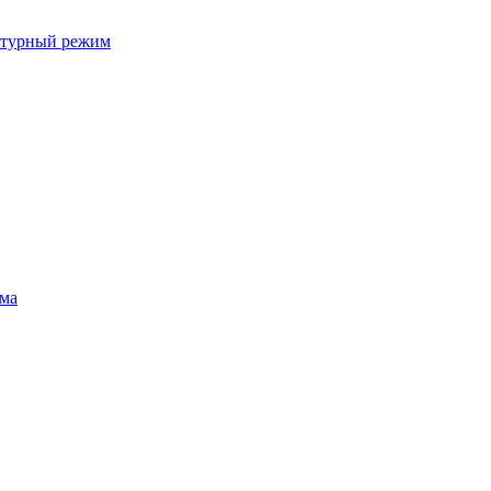
ратурный режим
ума