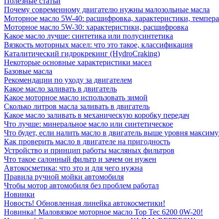
Полезные статьи
Почему современному двигателю нужны малозольные масла
Моторное масло 5W-40: расшифровка, характеристики, темпе
Моторное масло 5W-30: характеристики, расшифровка
Какое масло лучше: синтетика или полусинтетика
Вязкость моторных масел: что это такое, классификация
Каталитический гидрокрекинг (НydroСraking)
Некоторые основные характеристики масел
Базовые масла
Рекомендации по уходу за двигателем
Какое масло заливать в двигатель
Какое моторное масло использовать зимой
Сколько литров масла заливать в двигатель
Какое масло заливать в механическую коробку передач
Что лучше: минеральное масло или синтетическое
Что будет, если налить масло в двигатель выше уровня максим
Как проверить масло в двигателе на пригодность
Устройство и принцип работы масляных фильтров
Что такое салонный фильтр и зачем он нужен
Автокосметика: что это и для чего нужна
Правила ручной мойки автомобиля
Чтобы мотор автомобиля без проблем работал
Новинки
Новость! Обновленная линейка автокосметики!
Новинка! Маловязкое моторное масло Top Tec 6200 0W-20!