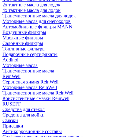
2х тактные масла для лодок
4х тактные масла для лодок
Трансмиссионные масла для лодок
Моторные масла для снегоходов
Автомобильные фильтры MANN
Воздушные фильтры
Масляные фильтры
Салонные фильтры
Топливные фильтры
Подарочные сертификаты
Addinol
Моторные масла
Трансмиссионные масла
ReinWell
Сервисная химия ReinWell
Моторные масла ReinWell
Трансмиссионные масла ReinWell
Консистентные смазки Reinwell
RUSEFF
Средства для стекол
Средства для мойки
Смазки
Присадки
Антикоррозионные составы
Салфетки влажные и средства для рук