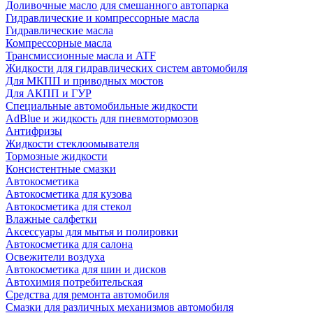
Доливочные масло для смешанного автопарка
Гидравлические и компрессорные масла
Гидравлические масла
Компрессорные масла
Трансмиссионные масла и ATF
Жидкости для гидравлических систем автомобиля
Для МКПП и приводных мостов
Для АКПП и ГУР
Специальные автомобильные жидкости
AdBlue и жидкость для пневмотормозов
Антифризы
Жидкости стеклоомывателя
Тормозные жидкости
Консистентные смазки
Автокосметика
Автокосметика для кузова
Автокосметика для стекол
Влажные салфетки
Аксессуары для мытья и полировки
Автокосметика для салона
Освежители воздуха
Автокосметика для шин и дисков
Автохимия потребительская
Средства для ремонта автомобиля
Смазки для различных механизмов автомобиля