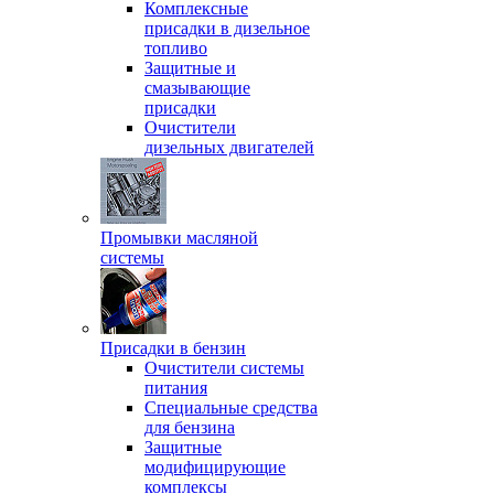
Комплексные
присадки в дизельное
топливо
Защитные и
смазывающие
присадки
Очистители
дизельных двигателей
Промывки масляной
системы
Присадки в бензин
Очистители системы
питания
Специальные срeдства
для бензина
Защитные
модифицирующие
комплексы