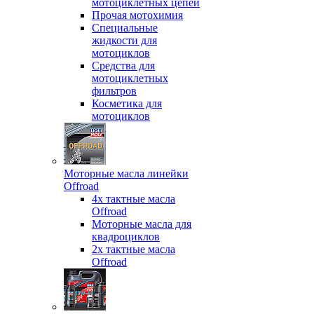
мотоциклетных цепей
Прочая мотохимия
Специальные
жидкости для
мотоциклов
Средства для
мотоциклетных
фильтров
Косметика для
мотоциклов
Моторные масла линейки
Offroad
4х тактные масла
Offroad
Моторные масла для
квадроциклов
2х тактные масла
Offroad