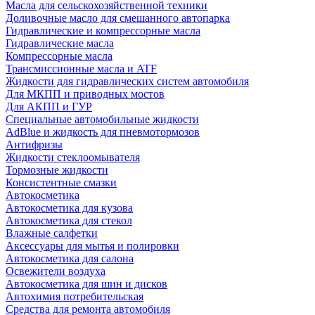
Масла для сельскохозяйственной техники
Доливочные масло для смешанного автопарка
Гидравлические и компрессорные масла
Гидравлические масла
Компрессорные масла
Трансмиссионные масла и ATF
Жидкости для гидравлических систем автомобиля
Для МКПП и приводных мостов
Для АКПП и ГУР
Специальные автомобильные жидкости
AdBlue и жидкость для пневмотормозов
Антифризы
Жидкости стеклоомывателя
Тормозные жидкости
Консистентные смазки
Автокосметика
Автокосметика для кузова
Автокосметика для стекол
Влажные салфетки
Аксессуары для мытья и полировки
Автокосметика для салона
Освежители воздуха
Автокосметика для шин и дисков
Автохимия потребительская
Средства для ремонта автомобиля