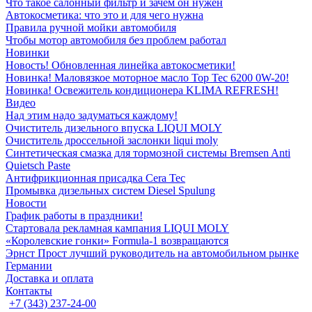
Что такое салонный фильтр и зачем он нужен
Автокосметика: что это и для чего нужна
Правила ручной мойки автомобиля
Чтобы мотор автомобиля без проблем работал
Новинки
Новость! Обновленная линейка автокосметики!
Новинка! Маловязкое моторное масло Top Tec 6200 0W-20!
Новинка! Освежитель кондиционера KLIMA REFRESH!
Видео
Над этим надо задуматься каждому!
Очиститель дизельного впуска LIQUI MOLY
Очиститель дроссельной заслонки liqui moly
Синтетическая смазка для тормозной системы Bremsen Anti
Quietsch Paste
Антифрикционная присадка Cera Tec
Промывка дизельных систем Diesel Spulung
Новости
График работы в праздники!
Стартовала рекламная кампания LIQUI MOLY
«Королевские гонки» Formula-1 возвращаются
Эрнст Прост лучший руководитель на автомобильном рынке
Германии
Доставка и оплата
Контакты
+7 (343) 237-24-00