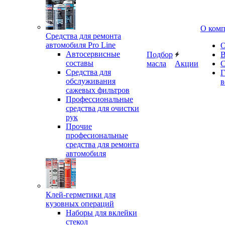
О ком
Средства для ремонта
автомобиля Pro Line
О
Автосервисные
Подбор
В
составы
масла
Акции
С
Средства для
Г
обслуживания
в
сажевых фильтров
Профессиональные
средства для очистки
рук
Прочие
професиональные
средства для ремонта
автомобиля
Клей-герметики для
кузовных операций
Наборы для вклейки
стекол