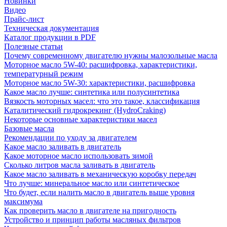
Новинки
Видео
Прайс-лист
Техническая документация
Каталог продукции в PDF
Полезные статьи
Почему современному двигателю нужны малозольные масла
Моторное масло 5W-40: расшифровка, характеристики,
температурный режим
Моторное масло 5W-30: характеристики, расшифровка
Какое масло лучше: синтетика или полусинтетика
Вязкость моторных масел: что это такое, классификация
Каталитический гидрокрекинг (НydroСraking)
Некоторые основные характеристики масел
Базовые масла
Рекомендации по уходу за двигателем
Какое масло заливать в двигатель
Какое моторное масло использовать зимой
Сколько литров масла заливать в двигатель
Какое масло заливать в механическую коробку передач
Что лучше: минеральное масло или синтетическое
Что будет, если налить масло в двигатель выше уровня
максимума
Как проверить масло в двигателе на пригодность
Устройство и принцип работы масляных фильтров