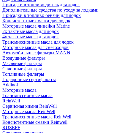
Присадки в топливо дизель для лодок
Дополнительные средства по уходу за лодками
Присадки в топливо бензин для лодок
Консистентные смазки для лодок
Моторные масла линейки Marine
2х тактные масла для лодок
4х тактные масла для лодок
Трансмиссионные масла для лодок
Моторные масла для снегоходов
Автомобильные фильтры MANN
Воздушные фильтры
Масляные фильтры
Салонные фильтры
Топливные фильтры
Подарочные сертификаты
Addinol
Моторные масла
Трансмиссионные масла
ReinWell
Сервисная химия ReinWell
Моторные масла ReinWell
Трансмиссионные масла ReinWell
Консистентные смазки Reinwell
RUSEFF
Средства для стекол