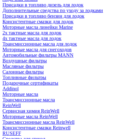
Присадки в топливо дизель для лодок
Дополнительные средства по уходу за лодками
Присадки в топливо бензин для лодок
Консистентные смазки для лодок
Моторные масла линейки Marine
2х тактные масла для лодок
4х тактные масла для лодок
Трансмиссионные масла для лодок
Моторные масла для снегоходов
Автомобильные фильтры MANN
Воздушные фильтры
Масляные фильтры
Салонные фильтры
Топливные фильтры
Подарочные сертификаты
Addinol
Моторные масла
Трансмиссионные масла
ReinWell
Сервисная химия ReinWell
Моторные масла ReinWell
Трансмиссионные масла ReinWell
Консистентные смазки Reinwell
RUSEFF
Средства для стекол