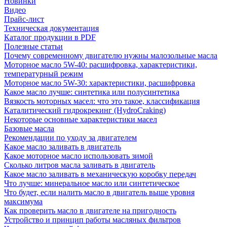
Новинки
Видео
Прайс-лист
Техническая документация
Каталог продукции в PDF
Полезные статьи
Почему современному двигателю нужны малозольные масла
Моторное масло 5W-40: расшифровка, характеристики,
температурный режим
Моторное масло 5W-30: характеристики, расшифровка
Какое масло лучше: синтетика или полусинтетика
Вязкость моторных масел: что это такое, классификация
Каталитический гидрокрекинг (НydroСraking)
Некоторые основные характеристики масел
Базовые масла
Рекомендации по уходу за двигателем
Какое масло заливать в двигатель
Какое моторное масло использовать зимой
Сколько литров масла заливать в двигатель
Какое масло заливать в механическую коробку передач
Что лучше: минеральное масло или синтетическое
Что будет, если налить масло в двигатель выше уровня
максимума
Как проверить масло в двигателе на пригодность
Устройство и принцип работы масляных фильтров