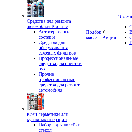
О ком
Средства для ремонта
автомобиля Pro Line
О
Автосервисные
Подбор
В
составы
масла
Акции
С
Средства для
Г
обслуживания
в
сажевых фильтров
Профессиональные
средства для очистки
рук
Прочие
професиональные
средства для ремонта
автомобиля
Клей-герметики для
кузовных операций
Наборы для вклейки
стекол