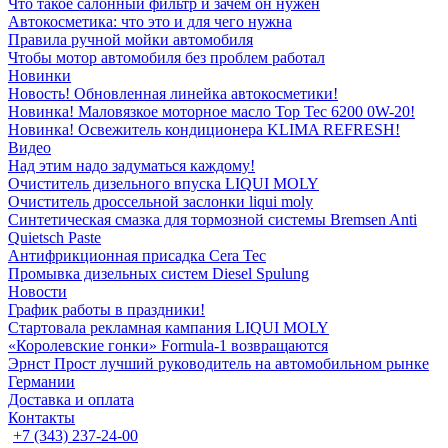
Что такое салонный фильтр и зачем он нужен
Автокосметика: что это и для чего нужна
Правила ручной мойки автомобиля
Чтобы мотор автомобиля без проблем работал
Новинки
Новость! Обновленная линейка автокосметики!
Новинка! Маловязкое моторное масло Top Tec 6200 0W-20!
Новинка! Освежитель кондиционера KLIMA REFRESH!
Видео
Над этим надо задуматься каждому!
Очиститель дизельного впуска LIQUI MOLY
Очиститель дроссельной заслонки liqui moly
Синтетическая смазка для тормозной системы Bremsen Anti
Quietsch Paste
Антифрикционная присадка Cera Tec
Промывка дизельных систем Diesel Spulung
Новости
График работы в праздники!
Стартовала рекламная кампания LIQUI MOLY
«Королевские гонки» Formula-1 возвращаются
Эрнст Прост лучший руководитель на автомобильном рынке
Германии
Доставка и оплата
Контакты
+7 (343) 237-24-00