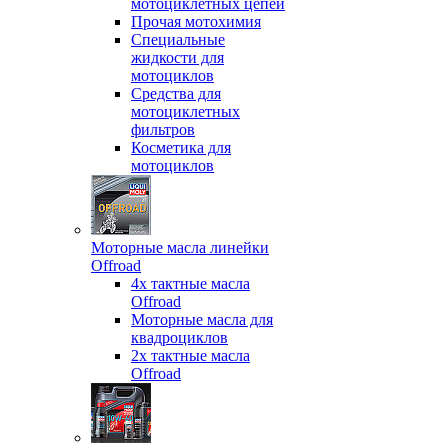
мотоциклетных цепей
Прочая мотохимия
Специальные
жидкости для
мотоциклов
Средства для
мотоциклетных
фильтров
Косметика для
мотоциклов
Моторные масла линейки
Offroad
4х тактные масла
Offroad
Моторные масла для
квадроциклов
2х тактные масла
Offroad