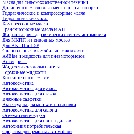
Масла для сельскохозяйственной техники
Доливочные масло для смешанного автопарка
Гидравлические и компрессорные масла
Гидравлические масла
Компрессорные масла
Трансмиссионные масла и ATF
Жидкости для гидравлических систем автомобиля
Для МКПП и приводных мостов
Для АКПП и ГУР
Специальные автомобильные жидкости
AdBlue и жидкость для пневмотормозов
Антифризы
Жидкости стеклоомывателя
Тормозные жидкости
Консистентные смазки
Автокосметика
Автокосметика для кузова
Автокосметика для стекол
Влажные салфетки
Аксессуары для мытья и полировки
Автокосметика для салона
Освежители воздуха
Автокосметика для шин и дисков
Автохимия потребительская
Средства для ремонта автомобиля