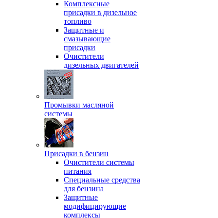
Комплексные
присадки в дизельное
топливо
Защитные и
смазывающие
присадки
Очистители
дизельных двигателей
Промывки масляной
системы
Присадки в бензин
Очистители системы
питания
Специальные срeдства
для бензина
Защитные
модифицирующие
комплексы